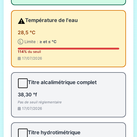
⚠️
Température de l'eau
28,5 °C
Ⓛ Limite :
≥ et ≤ °C
114%
du seuil
17/07/2026
⬜
Titre alcalimétrique complet
38,30 °f
Pas de seuil réglementaire
17/07/2026
⬜
Titre hydrotimétrique