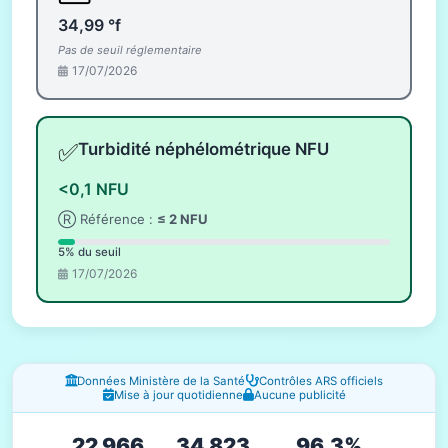
34,99 °f
Pas de seuil réglementaire
17/07/2026
✅
Turbidité néphélométrique NFU
<0,1 NFU
Ⓡ Référence :
≤ 2 NFU
5% du seuil
17/07/2026
Fenêtres d'information
Données Ministère de la Santé
Contrôles ARS officiels
Mise à jour quotidienne
Aucune publicité
22 966
34 823
96.3%