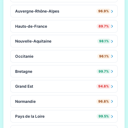
Auvergne-Rhône-Alpes
96.9%
Hauts-de-France
89.7%
Nouvelle-Aquitaine
98.1%
Occitanie
96.1%
Bretagne
99.7%
Grand Est
94.8%
Normandie
96.8%
Pays de la Loire
99.5%