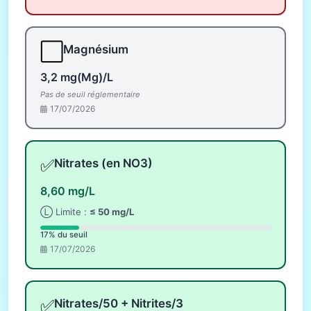
⬜
Magnésium
3,2 mg(Mg)/L
Pas de seuil réglementaire
17/07/2026
✅
Nitrates (en NO3)
8,60 mg/L
Ⓛ Limite :
≤ 50 mg/L
17% du seuil
17/07/2026
✅
Nitrates/50 + Nitrites/3