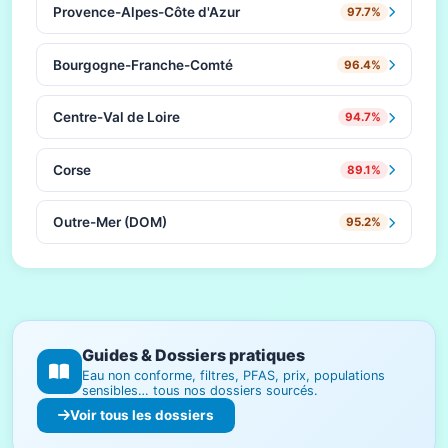
Provence-Alpes-Côte d'Azur
97.7%
Bourgogne-Franche-Comté
96.4%
Centre-Val de Loire
94.7%
Corse
89.1%
Outre-Mer (DOM)
95.2%
Guides & Dossiers pratiques
Eau non conforme, filtres, PFAS, prix, populations
sensibles… tous nos dossiers sourcés.
Voir tous les dossiers