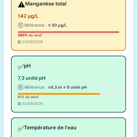
⚠️
Manganèse total
142 µg/L
Ⓡ Référence :
≤ 50 µg/L
200%
du seuil
03/08/2026
✅
pH
7,3 unité pH
Ⓡ Référence :
≥6,5 et ≤ 9 unité pH
81% du seuil
03/08/2026
✅
Température de l'eau