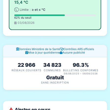
15,4 °C
Ⓛ Limite :
≥ et ≤ °C
62% du seuil
03/08/2026
Fenêtres d'information
Données Ministère de la Santé
Contrôles ARS officiels
Mise à jour quotidienne
Aucune publicité
22 966
34 823
96.3%
RÉSEAUX COUVERTS
COMMUNES
BULLETINS CONFORMES
08/08/2025 – 08/08/2026
Gratuit
SANS INSCRIPTION
Alertes en cours