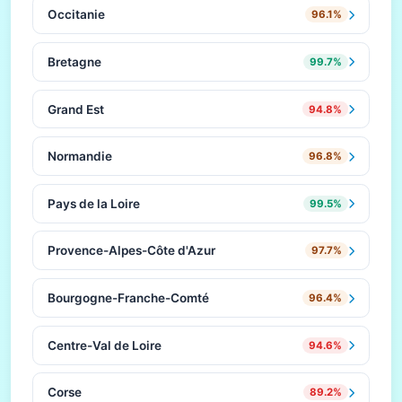
Occitanie
96.1%
Bretagne
99.7%
Grand Est
94.8%
Normandie
96.8%
Pays de la Loire
99.5%
Provence-Alpes-Côte d'Azur
97.7%
Bourgogne-Franche-Comté
96.4%
Centre-Val de Loire
94.6%
Corse
89.2%