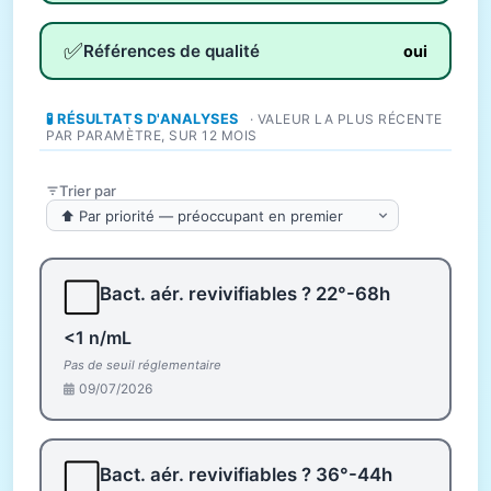
✅
Références de qualité
oui
🧪 RÉSULTATS D'ANALYSES
· VALEUR LA PLUS RÉCENTE
PAR PARAMÈTRE, SUR 12 MOIS
Trier par
⬜
Bact. aér. revivifiables ? 22°-68h
<1 n/mL
Pas de seuil réglementaire
09/07/2026
⬜
Bact. aér. revivifiables ? 36°-44h