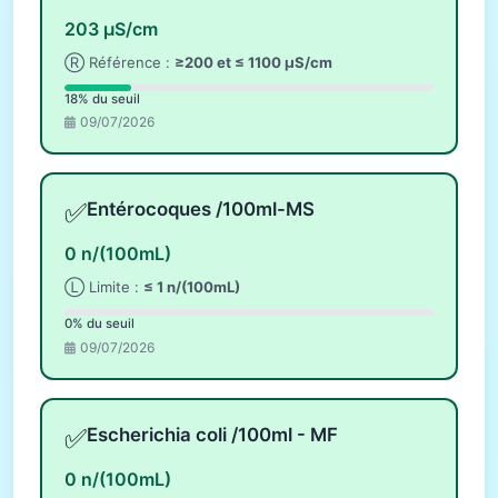
203 µS/cm
Ⓡ Référence :
≥200 et ≤ 1100 µS/cm
18% du seuil
09/07/2026
✅
Entérocoques /100ml-MS
0 n/(100mL)
Ⓛ Limite :
≤ 1 n/(100mL)
0% du seuil
09/07/2026
✅
Escherichia coli /100ml - MF
0 n/(100mL)