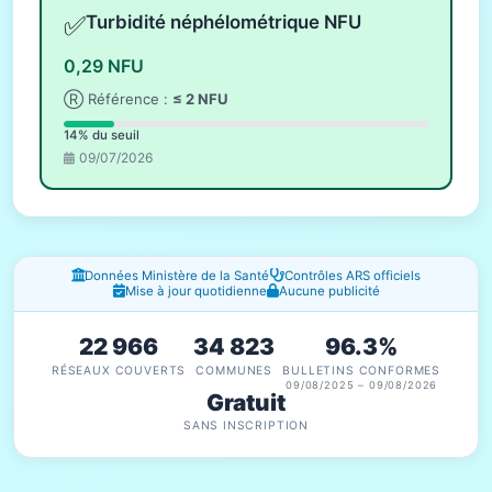
✅
Turbidité néphélométrique NFU
0,29 NFU
Ⓡ Référence :
≤ 2 NFU
14% du seuil
09/07/2026
Fenêtres d'information
Données Ministère de la Santé
Contrôles ARS officiels
Mise à jour quotidienne
Aucune publicité
22 966
34 823
96.3%
RÉSEAUX COUVERTS
COMMUNES
BULLETINS CONFORMES
09/08/2025 – 09/08/2026
Gratuit
SANS INSCRIPTION