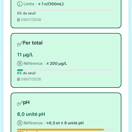
Ⓛ Limite :
≤ 1 n/(100mL)
0% du seuil
09/07/2026
✅
Fer total
11 µg/L
Ⓡ Référence :
≤ 200 µg/L
6% du seuil
09/07/2026
✅
pH
8,0 unité pH
Ⓡ Référence :
≥6,5 et ≤ 9 unité pH