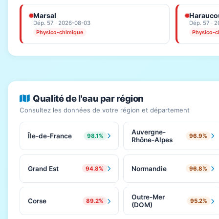
Marsal
Haraucou
Dép. 57 · 2026-08-03
Dép. 57 · 
Physico-chimique
Physico-c
Qualité de l'eau par région
Consultez les données de votre région et département
Auvergne-
Île-de-France
98.1%
96.9%
Rhône-Alpes
Grand Est
Normandie
94.8%
96.8%
Outre-Mer
Corse
89.2%
95.2%
(DOM)