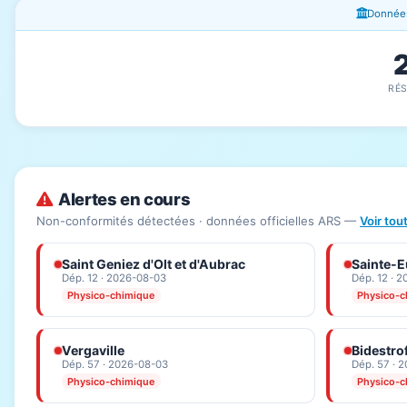
Fenêtres d'information
Données
RÉ
Alertes en cours
Non-conformités détectées · données officielles ARS —
Voir tou
Saint Geniez d'Olt et d'Aubrac
Sainte-Eu
Dép. 12 · 2026-08-03
Dép. 12 · 
Physico-chimique
Physico-c
Vergaville
Bidestro
Dép. 57 · 2026-08-03
Dép. 57 · 
Physico-chimique
Physico-c