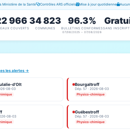
 Ministère de la Santé
Contrôles ARS officiels
Mise à jour quotidienne
Aucune
22 966
34 823
96.3%
Gratu
SEAUX COUVERTS
COMMUNES
BULLETINS CONFORMES
SANS INSCRIPT
07/08/2025 – 07/08/2026
tes les alertes →
lalie-d'Olt
Bourgaltroff
2026-08-03
Dép. 57 · 2026-08-03
himique
Physico-chimique
ff
Guébestroff
2026-08-03
Dép. 57 · 2026-08-03
himique
Physico-chimique