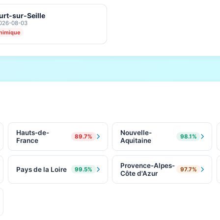
rt-sur-Seille
2026-08-03
himique
Hauts-de-
Nouvelle-
89.7%
98.1%
France
Aquitaine
Provence-Alpes-
Pays de la Loire
99.5%
97.7%
Côte d'Azur