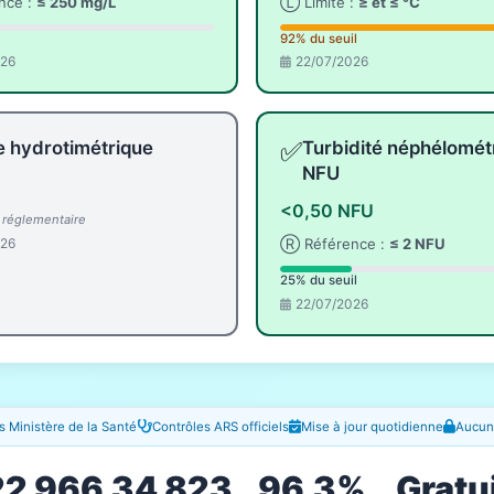
nce :
≤ 250 mg/L
Ⓛ Limite :
≥ et ≤ °C
92% du seuil
026
22/07/2026
✅
e hydrotimétrique
Turbidité néphélomét
NFU
<0,50 NFU
l réglementaire
026
Ⓡ Référence :
≤ 2 NFU
25% du seuil
22/07/2026
 Ministère de la Santé
Contrôles ARS officiels
Mise à jour quotidienne
Aucune
22 966
34 823
96.3%
Gratu