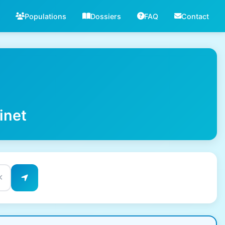
Populations
Dossiers
FAQ
Contact
inet
✕