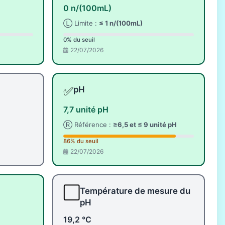
0 n/(100mL)
Ⓛ Limite :
≤ 1 n/(100mL)
0% du seuil
22/07/2026
✅
pH
7,7 unité pH
Ⓡ Référence :
≥6,5 et ≤ 9 unité pH
86% du seuil
22/07/2026
⬜
Température de mesure du
pH
19,2 °C