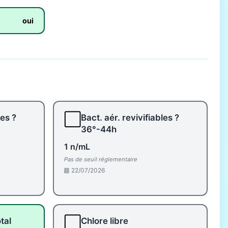
oui
⬜
les ?
Bact. aér. revivifiables ?
36°-44h
1 n/mL
Pas de seuil réglementaire
22/07/2026
⬜
tal
Chlore libre