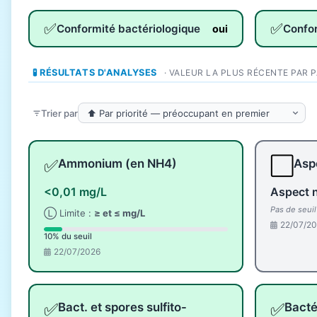
✅
✅
Conformité bactériologique
Confo
oui
🧪 RÉSULTATS D'ANALYSES
· VALEUR LA PLUS RÉCENTE PAR 
Trier par
✅
⬜
Ammonium (en NH4)
Aspe
<0,01 mg/L
Aspect 
Pas de seui
Ⓛ Limite :
≥ et ≤ mg/L
22/07/2
10% du seuil
22/07/2026
✅
✅
Bact. et spores sulfito-
Bacté