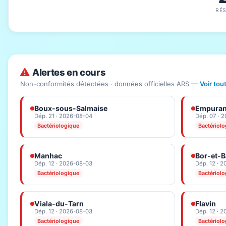
RÉ
Alertes en cours
Non-conformités détectées · données officielles ARS —
Voir tou
Boux-sous-Salmaise
Empura
Dép. 21 · 2026-08-04
Dép. 07 · 
Bactériologique
Bactériol
Manhac
Bor-et-B
Dép. 12 · 2026-08-03
Dép. 12 · 
Bactériologique
Bactériol
Viala-du-Tarn
Flavin
Dép. 12 · 2026-08-03
Dép. 12 · 
Bactériologique
Bactériol