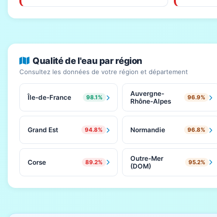
Qualité de l'eau par région
Consultez les données de votre région et département
Auvergne-
Île-de-France
98.1%
96.9%
Rhône-Alpes
Grand Est
Normandie
94.8%
96.8%
Outre-Mer
Corse
89.2%
95.2%
(DOM)