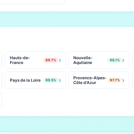
Hauts-de-
Nouvelle-
89.7%
98.1%
France
Aquitaine
Provence-Alpes-
Pays de la Loire
99.5%
97.7%
Côte d'Azur