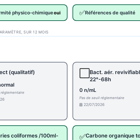
✅
rmité physico-chimique
Références de qualité
oui
PARAMÈTRE, SUR 12 MOIS
⬜
ct (qualitatif)
Bact. aér. revivifiab
22°-68h
normal
0 n/mL
l réglementaire
Pas de seuil réglementaire
026
22/07/2026
✅
ries coliformes /100ml-
Carbone organique to