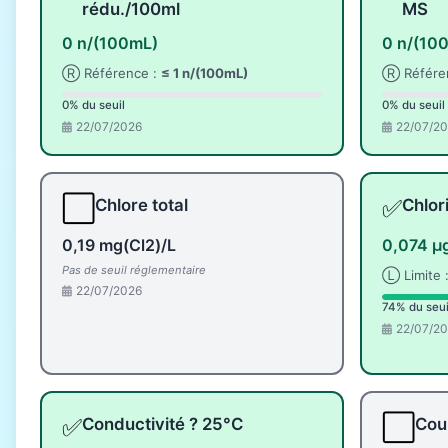
rédu./100ml
MS
0 n/(100mL)
0 n/(10
Ⓡ Référence :
≤ 1 n/(100mL)
Ⓡ Référe
0% du seuil
0% du seuil
22/07/2026
22/07/2
⬜
✅
Chlore total
Chlor
0,19 mg(Cl2)/L
0,074 µ
Pas de seuil réglementaire
Ⓛ Limite 
22/07/2026
74% du seui
22/07/2
✅
⬜
Conductivité ? 25°C
Coul