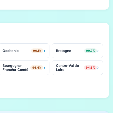
Occitanie
Bretagne
96.1%
99.7%
Bourgogne-
Centre-Val de
96.4%
94.6%
Franche-Comté
Loire