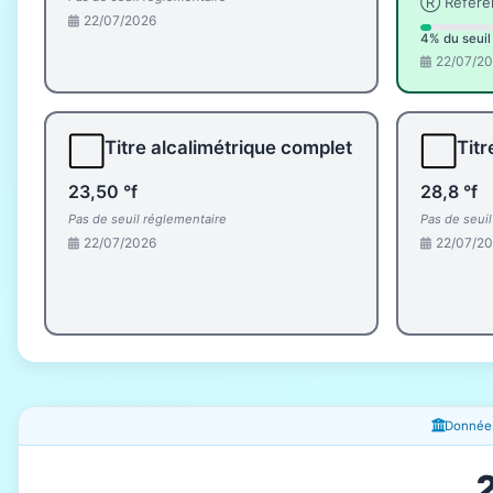
Ⓡ Référe
22/07/2026
4% du seuil
22/07/2
⬜
⬜
Titre alcalimétrique complet
Titr
23,50 °f
28,8 °f
Pas de seuil réglementaire
Pas de seui
22/07/2026
22/07/2
Fenêtres d'information
Données