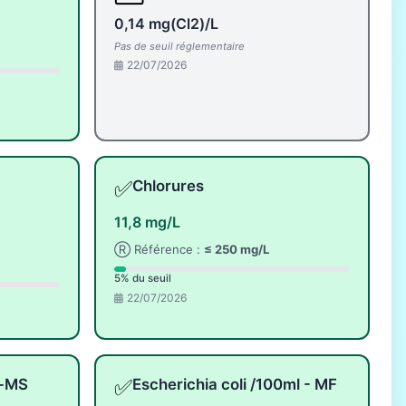
0,14 mg(Cl2)/L
Pas de seuil réglementaire
22/07/2026
✅
Chlorures
11,8 mg/L
Ⓡ Référence :
≤ 250 mg/L
5% du seuil
22/07/2026
✅
l-MS
Escherichia coli /100ml - MF