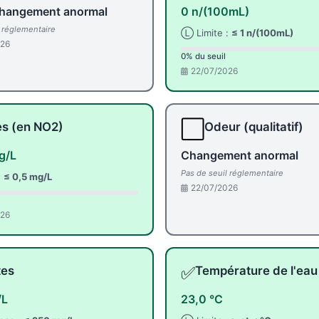
hangement anormal
0 n/(100mL)
l réglementaire
Ⓛ Limite :
≤ 1 n/(100mL)
026
0% du seuil
22/07/2026
⬜
tes (en NO2)
Odeur (qualitatif)
g/L
Changement anormal
Pas de seuil réglementaire
:
≤ 0,5 mg/L
22/07/2026
026
✅
tes
Température de l'eau
/L
23,0 °C