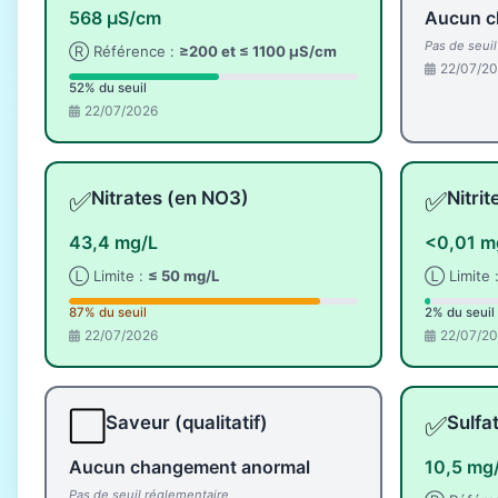
568 µS/cm
Aucun c
Pas de seui
Ⓡ Référence :
≥200 et ≤ 1100 µS/cm
22/07/2
52% du seuil
22/07/2026
✅
✅
Nitrates (en NO3)
Nitri
43,4 mg/L
<0,01 m
Ⓛ Limite :
≤ 50 mg/L
Ⓛ Limite 
87% du seuil
2% du seuil
22/07/2026
22/07/2
⬜
✅
Saveur (qualitatif)
Sulfa
Aucun changement anormal
10,5 mg
Pas de seuil réglementaire