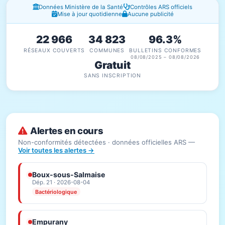
Fenêtres d'information
Données Ministère de la Santé
Contrôles ARS officiels
Mise à jour quotidienne
Aucune publicité
22 966
34 823
96.3%
RÉSEAUX COUVERTS
COMMUNES
BULLETINS CONFORMES
08/08/2025 – 08/08/2026
Gratuit
SANS INSCRIPTION
Alertes en cours
Non-conformités détectées · données officielles ARS —
Voir toutes les alertes →
Boux-sous-Salmaise
Dép. 21 · 2026-08-04
Bactériologique
Empurany