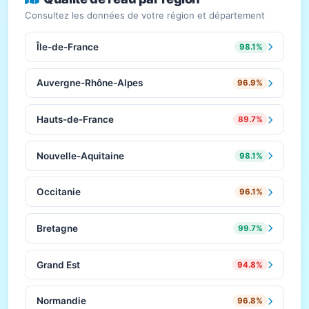
Consultez les données de votre région et département
Île-de-France
98.1%
Auvergne-Rhône-Alpes
96.9%
Hauts-de-France
89.7%
Nouvelle-Aquitaine
98.1%
Occitanie
96.1%
Bretagne
99.7%
Grand Est
94.8%
Normandie
96.8%