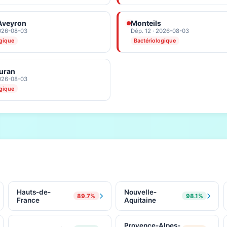
Aveyron
Monteils
2026-08-03
Dép. 12 · 2026-08-03
ogique
Bactériologique
uran
2026-08-03
ogique
Hauts-de-
Nouvelle-
89.7%
98.1%
France
Aquitaine
Provence-Alpes-