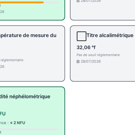
28/07/2026
l
026
⬜
pérature de mesure du
Titre alcalimétrique
32,06 °f
Pas de seuil réglementaire
l réglementaire
28/07/2026
026
dité néphélométrique
NFU
nce :
≤ 2 NFU
l