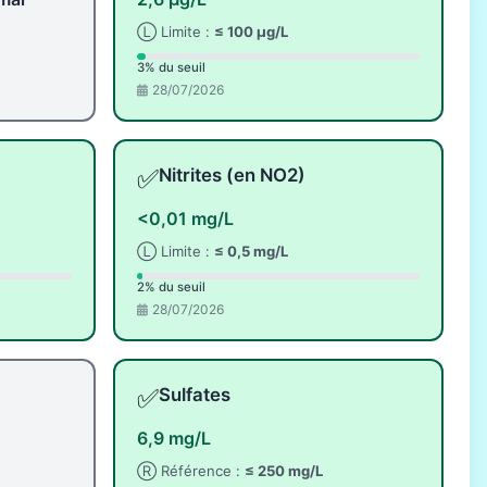
Ⓛ Limite :
≤ 100 µg/L
3% du seuil
28/07/2026
✅
Nitrites (en NO2)
<0,01 mg/L
Ⓛ Limite :
≤ 0,5 mg/L
2% du seuil
28/07/2026
✅
Sulfates
6,9 mg/L
Ⓡ Référence :
≤ 250 mg/L