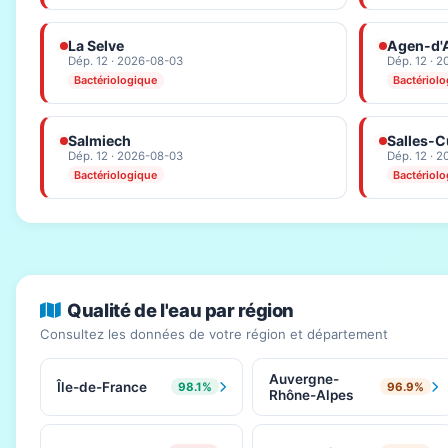
La Selve
Agen-d'
Dép. 12 · 2026-08-03
Dép. 12 · 
Bactériologique
Bactériol
Salmiech
Salles-C
Dép. 12 · 2026-08-03
Dép. 12 · 
Bactériologique
Bactériol
Qualité de l'eau par région
Consultez les données de votre région et département
Auvergne-
Île-de-France
98.1%
96.9%
Rhône-Alpes