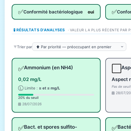
✅
✅
Conformité bactériologique
Confo
oui
🧪 RÉSULTATS D'ANALYSES
· VALEUR LA PLUS RÉCENTE PAR 
Trier par
✅
⬜
Ammonium (en NH4)
Aspe
0,02 mg/L
Aspect 
Pas de seui
Ⓛ Limite :
≥ et ≤ mg/L
28/07/2
20% du seuil
28/07/2026
✅
✅
Bact. et spores sulfito-
Bacté