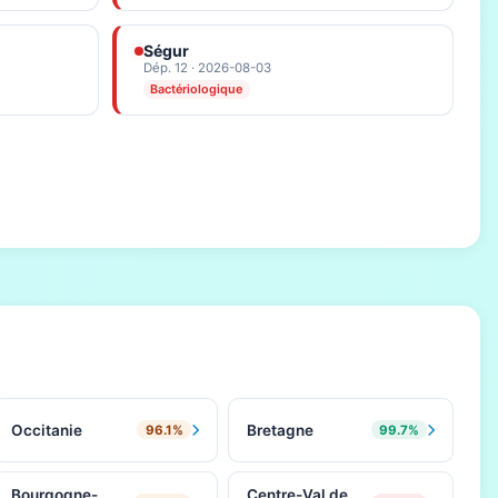
Ségur
Dép. 12 · 2026-08-03
Bactériologique
Occitanie
Bretagne
96.1%
99.7%
Bourgogne-
Centre-Val de