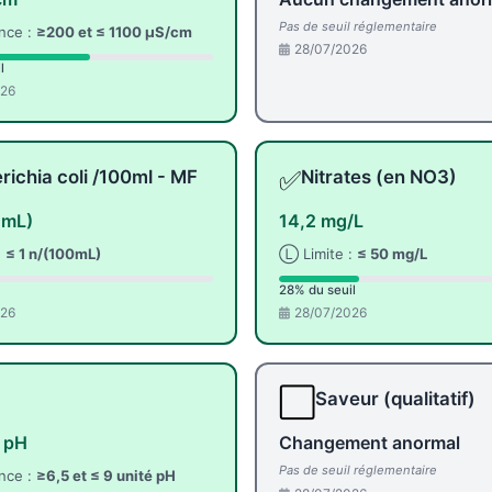
Pas de seuil réglementaire
nce :
≥200 et ≤ 1100 µS/cm
28/07/2026
l
026
✅
richia coli /100ml - MF
Nitrates (en NO3)
0mL)
14,2 mg/L
:
≤ 1 n/(100mL)
Ⓛ Limite :
≤ 50 mg/L
28% du seuil
026
28/07/2026
⬜
Saveur (qualitatif)
é pH
Changement anormal
Pas de seuil réglementaire
nce :
≥6,5 et ≤ 9 unité pH