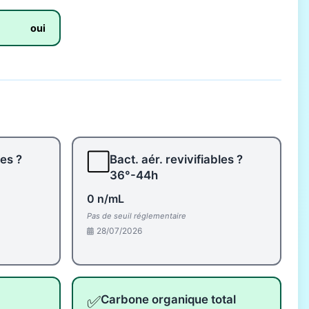
oui
⬜
les ?
Bact. aér. revivifiables ?
36°-44h
0 n/mL
Pas de seuil réglementaire
28/07/2026
✅
Carbone organique total