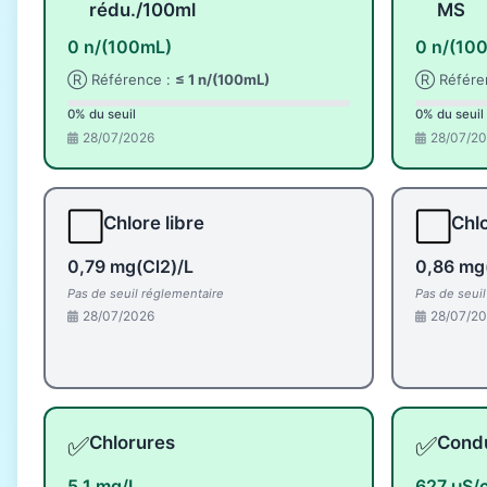
rédu./100ml
MS
0 n/(100mL)
0 n/(10
Ⓡ Référence :
≤ 1 n/(100mL)
Ⓡ Référe
0% du seuil
0% du seuil
28/07/2026
28/07/2
⬜
⬜
Chlore libre
Chlo
0,79 mg(Cl2)/L
0,86 mg
Pas de seuil réglementaire
Pas de seui
28/07/2026
28/07/2
✅
✅
Chlorures
Condu
5,1 mg/L
627 µS/