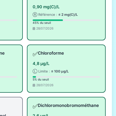
0,90 mg(C)/L
Ⓡ Référence :
≤ 2 mg(C)/L
45% du seuil
28/07/2026
✅
ne
Chloroforme
4,8 µg/L
Ⓛ Limite :
≤ 100 µg/L
5% du seuil
28/07/2026
✅
Dichloromonobromométhane
mal
2,6 µg/L