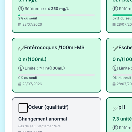
Ⓡ Référence :
≤ 250 mg/L
Ⓡ Référe
2% du seuil
57% du seui
28/07/2026
28/07/2
✅
✅
Entérocoques /100ml-MS
Esche
0 n/(100mL)
0 n/(10
Ⓛ Limite :
≤ 1 n/(100mL)
Ⓛ Limite 
0% du seuil
0% du seuil
28/07/2026
28/07/2
⬜
✅
Odeur (qualitatif)
pH
Changement anormal
7,3 unit
Pas de seuil réglementaire
Ⓡ Référe