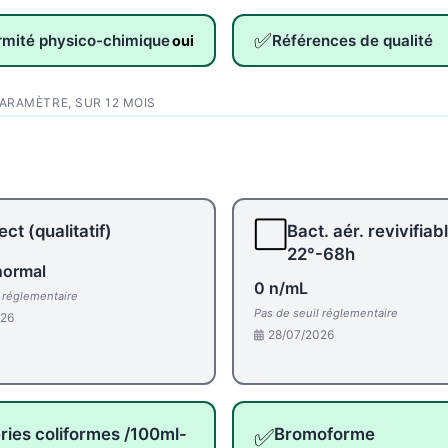
✅
rmité physico-chimique
Références de qualité
oui
PARAMÈTRE, SUR 12 MOIS
⬜
ct (qualitatif)
Bact. aér. revivifiab
22°-68h
normal
0 n/mL
l réglementaire
Pas de seuil réglementaire
026
28/07/2026
✅
ries coliformes /100ml-
Bromoforme