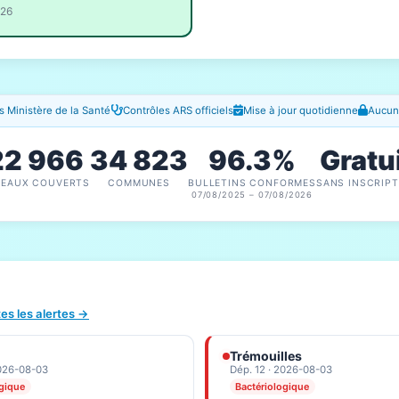
026
 Ministère de la Santé
Contrôles ARS officiels
Mise à jour quotidienne
Aucune
22 966
34 823
96.3%
Gratu
SEAUX COUVERTS
COMMUNES
BULLETINS CONFORMES
SANS INSCRIPT
07/08/2025 – 07/08/2026
tes les alertes →
Trémouilles
2026-08-03
Dép. 12 · 2026-08-03
ogique
Bactériologique