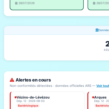
28/07/2026
28/07/2
Fenêtres d'information
Données
RÉ
Alertes en cours
Non-conformités détectées · données officielles ARS —
Voir tou
Vézins-de-Lévézou
Arques
Dép. 12 · 2026-08-03
Dép. 12 · 
Bactériologique
Bactériol