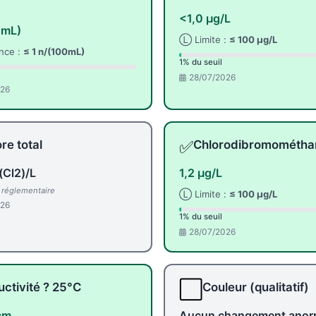
<1,0 µg/L
0mL)
Ⓛ Limite :
≤ 100 µg/L
nce :
≤ 1 n/(100mL)
1% du seuil
28/07/2026
026
✅
re total
Chlorodibromométha
(Cl2)/L
1,2 µg/L
l réglementaire
Ⓛ Limite :
≤ 100 µg/L
026
1% du seuil
28/07/2026
⬜
ctivité ? 25°C
Couleur (qualitatif)
cm
Aucun changement anor