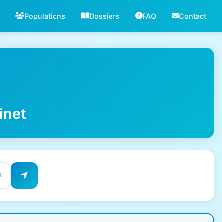
Populations
Dossiers
FAQ
Contact
inet
✕