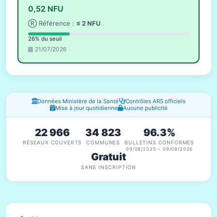
0,52 NFU
Ⓡ Référence :
≤ 2 NFU
26% du seuil
21/07/2026
Fenêtres d'information
Données Ministère de la Santé
Contrôles ARS officiels
Mise à jour quotidienne
Aucune publicité
22 966
34 823
96.3%
RÉSEAUX COUVERTS
COMMUNES
BULLETINS CONFORMES
09/08/2025 – 09/08/2026
Gratuit
SANS INSCRIPTION