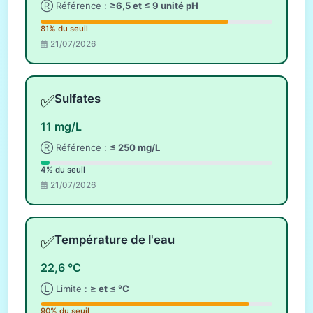
Ⓡ Référence :
≥6,5 et ≤ 9 unité pH
81% du seuil
21/07/2026
✅
Sulfates
11 mg/L
Ⓡ Référence :
≤ 250 mg/L
4% du seuil
21/07/2026
✅
Température de l'eau
22,6 °C
Ⓛ Limite :
≥ et ≤ °C
90% du seuil