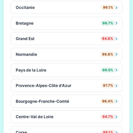
Occitanie
96.1%
Bretagne
99.7%
Grand Est
94.8%
Normandie
96.8%
Pays de la Loire
99.5%
Provence-Alpes-Côte d'Azur
97.7%
Bourgogne-Franche-Comté
96.4%
Centre-Val de Loire
94.7%
Corse
89.1%