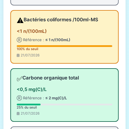
⚠️
Bactéries coliformes /100ml-MS
<1 n/(100mL)
Ⓡ Référence :
≤ 1 n/(100mL)
100% du seuil
21/07/2026
✅
Carbone organique total
<0,5 mg(C)/L
Ⓡ Référence :
≤ 2 mg(C)/L
25% du seuil
21/07/2026