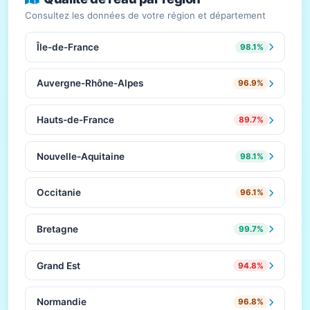
Consultez les données de votre région et département
Île-de-France
98.1%
Auvergne-Rhône-Alpes
96.9%
Hauts-de-France
89.7%
Nouvelle-Aquitaine
98.1%
Occitanie
96.1%
Bretagne
99.7%
Grand Est
94.8%
Normandie
96.8%