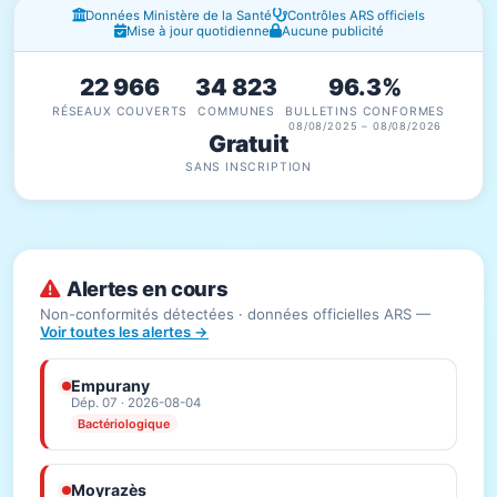
Fenêtres d'information
Données Ministère de la Santé
Contrôles ARS officiels
Mise à jour quotidienne
Aucune publicité
22 966
34 823
96.3%
RÉSEAUX COUVERTS
COMMUNES
BULLETINS CONFORMES
08/08/2025 – 08/08/2026
Gratuit
SANS INSCRIPTION
Alertes en cours
Non-conformités détectées · données officielles ARS —
Voir toutes les alertes →
Empurany
Dép. 07 · 2026-08-04
Bactériologique
Moyrazès