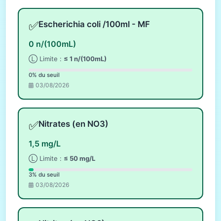
✅
Escherichia coli /100ml - MF
0 n/(100mL)
Ⓛ Limite :
≤ 1 n/(100mL)
0% du seuil
03/08/2026
✅
Nitrates (en NO3)
1,5 mg/L
Ⓛ Limite :
≤ 50 mg/L
3% du seuil
03/08/2026