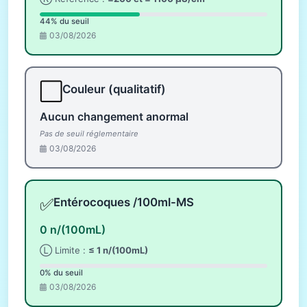
44% du seuil
03/08/2026
⬜
Couleur (qualitatif)
Aucun changement anormal
Pas de seuil réglementaire
03/08/2026
✅
Entérocoques /100ml-MS
0 n/(100mL)
Ⓛ Limite :
≤ 1 n/(100mL)
0% du seuil
03/08/2026