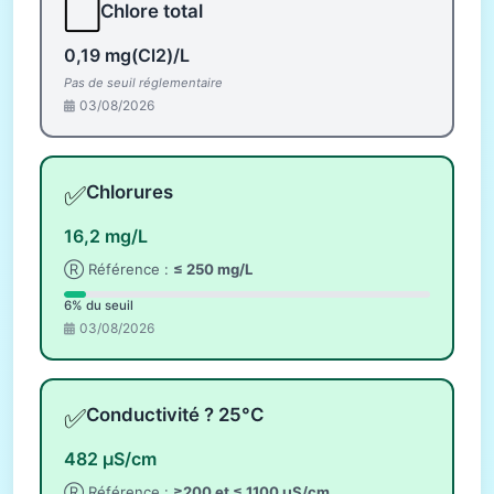
⬜
Chlore total
0,19 mg(Cl2)/L
Pas de seuil réglementaire
03/08/2026
✅
Chlorures
16,2 mg/L
Ⓡ Référence :
≤ 250 mg/L
6% du seuil
03/08/2026
✅
Conductivité ? 25°C
482 µS/cm
Ⓡ Référence :
≥200 et ≤ 1100 µS/cm