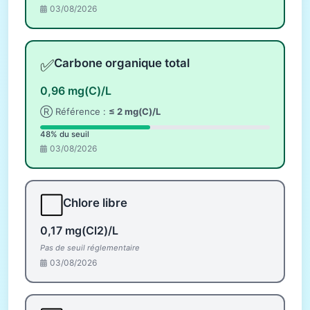
03/08/2026
✅
Carbone organique total
0,96 mg(C)/L
Ⓡ Référence :
≤ 2 mg(C)/L
48% du seuil
03/08/2026
⬜
Chlore libre
0,17 mg(Cl2)/L
Pas de seuil réglementaire
03/08/2026