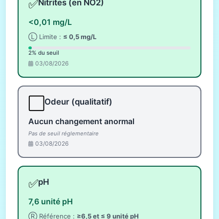
✅
Nitrites (en NO2)
<0,01 mg/L
Ⓛ Limite :
≤ 0,5 mg/L
2% du seuil
03/08/2026
⬜
Odeur (qualitatif)
Aucun changement anormal
Pas de seuil réglementaire
03/08/2026
✅
pH
7,6 unité pH
Ⓡ Référence :
≥6,5 et ≤ 9 unité pH