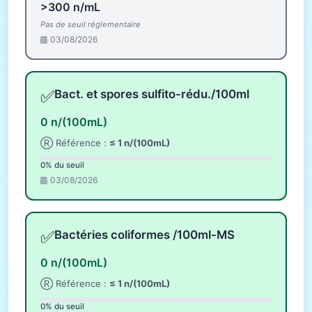
>300 n/mL
Pas de seuil réglementaire
03/08/2026
✅
Bact. et spores sulfito-rédu./100ml
0 n/(100mL)
Ⓡ Référence :
≤ 1 n/(100mL)
0% du seuil
03/08/2026
✅
Bactéries coliformes /100ml-MS
0 n/(100mL)
Ⓡ Référence :
≤ 1 n/(100mL)
0% du seuil