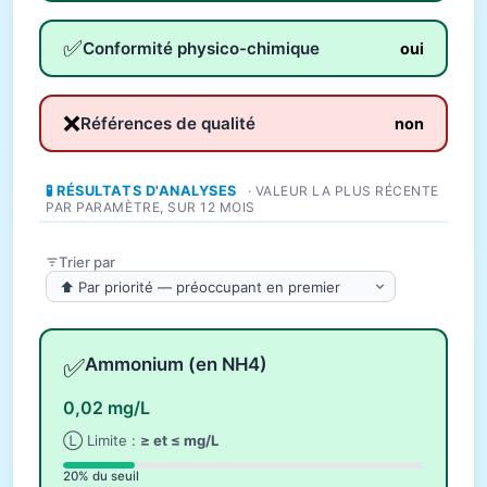
✅
Conformité physico-chimique
oui
❌
Références de qualité
non
🧪 RÉSULTATS D'ANALYSES
· VALEUR LA PLUS RÉCENTE
PAR PARAMÈTRE, SUR 12 MOIS
Trier par
✅
Ammonium (en NH4)
0,02 mg/L
Ⓛ Limite :
≥ et ≤ mg/L
20% du seuil