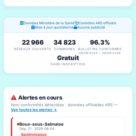
Fenêtres d'information
Données Ministère de la Santé
Contrôles ARS officiels
Mise à jour quotidienne
Aucune publicité
22 966
34 823
96.3%
RÉSEAUX COUVERTS
COMMUNES
BULLETINS CONFORMES
08/08/2025 – 08/08/2026
Gratuit
SANS INSCRIPTION
Alertes en cours
Non-conformités détectées · données officielles ARS —
Voir toutes les alertes →
Boux-sous-Salmaise
Dép. 21 · 2026-08-04
Bactériologique