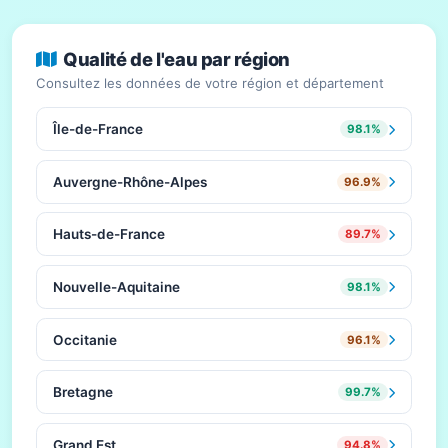
Qualité de l'eau par région
Consultez les données de votre région et département
Île-de-France
98.1%
Auvergne-Rhône-Alpes
96.9%
Hauts-de-France
89.7%
Nouvelle-Aquitaine
98.1%
Occitanie
96.1%
Bretagne
99.7%
Grand Est
94.8%