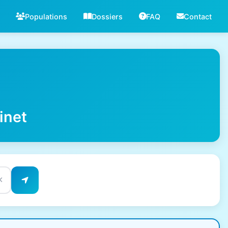
Populations
Dossiers
FAQ
Contact
inet
✕