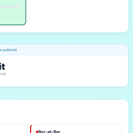
 publicité
it
ION
Bor-et-Bar