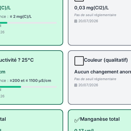
(C)/L
0,03 mg(Cl2)/L
Pas de seuil réglementaire
nce :
≤ 2 mg(C)/L
20/07/2026
l
026
⬜
ctivité ? 25°C
Couleur (qualitatif)
cm
Aucun changement anor
Pas de seuil réglementaire
nce :
≥200 et ≤ 1100 µS/cm
20/07/2026
l
026
✅
tal
Manganèse total
/L
0,17 µg/L