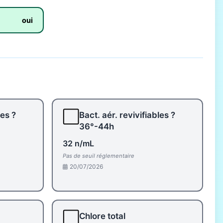
oui
⬜
les ?
Bact. aér. revivifiables ?
36°-44h
32 n/mL
Pas de seuil réglementaire
20/07/2026
⬜
Chlore total