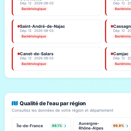
Dép. 12 · 2026-08-03
Dép. 12 · 
Bactériologique
Bactériol
Saint-André-de-Najac
Cassagn
Dép. 12 · 2026-08-03
Dép. 12 · 
Bactériologique
Bactériol
Canet-de-Salars
Camjac
Dép. 12 · 2026-08-03
Dép. 12 · 
Bactériologique
Bactériol
Qualité de l'eau par région
Consultez les données de votre région et département
Auvergne-
Île-de-France
98.1%
96.9%
Rhône-Alpes