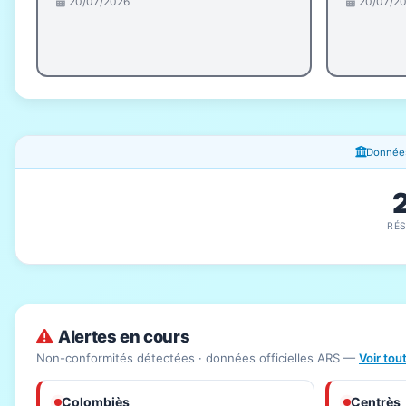
20/07/2026
20/07/2
Fenêtres d'information
Données
RÉ
Alertes en cours
Non-conformités détectées · données officielles ARS —
Voir tou
Colombiès
Centrès