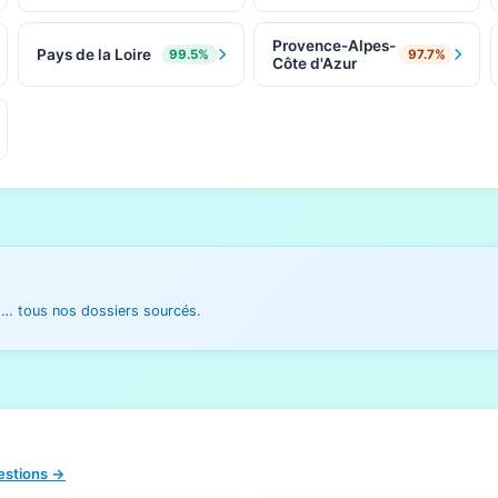
Provence-Alpes-
Pays de la Loire
99.5%
97.7%
Côte d'Azur
es… tous nos dossiers sourcés.
uestions →