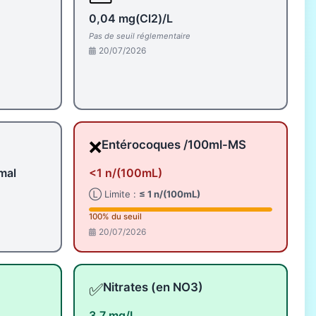
0,04 mg(Cl2)/L
Pas de seuil réglementaire
20/07/2026
❌
Entérocoques /100ml-MS
mal
<1 n/(100mL)
Ⓛ Limite :
≤ 1 n/(100mL)
100% du seuil
20/07/2026
✅
Nitrates (en NO3)
3,7 mg/L