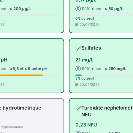
nce :
≤ 200 µg/L
Ⓡ Référence :
≤ 50 µg/L
0% du seuil
026
20/07/2026
✅
Sulfates
é pH
21 mg/L
nce :
≥6,5 et ≤ 9 unité pH
Ⓡ Référence :
≤ 250 mg/L
l
8% du seuil
026
20/07/2026
✅
e hydrotimétrique
Turbidité néphélomét
NFU
0,23 NFU
l réglementaire