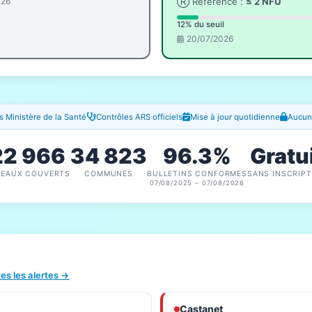
026
Ⓡ Référence :
≤ 2 NFU
12% du seuil
20/07/2026
 Ministère de la Santé
Contrôles ARS officiels
Mise à jour quotidienne
Aucune
22 966
34 823
96.3%
Gratu
SEAUX COUVERTS
COMMUNES
BULLETINS CONFORMES
SANS INSCRIPT
07/08/2025 – 07/08/2026
tes les alertes →
Castanet