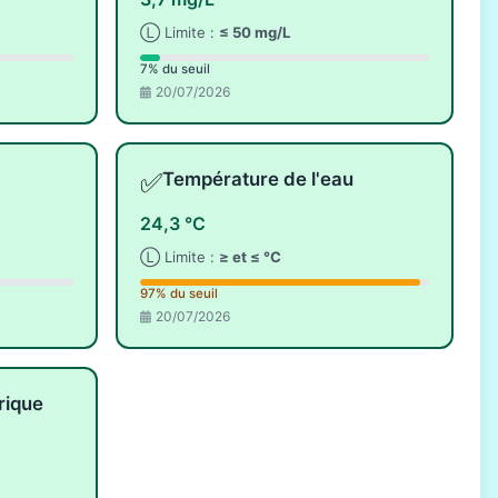
Ⓛ Limite :
≤ 50 mg/L
7% du seuil
20/07/2026
✅
Température de l'eau
24,3 °C
Ⓛ Limite :
≥ et ≤ °C
97% du seuil
20/07/2026
rique