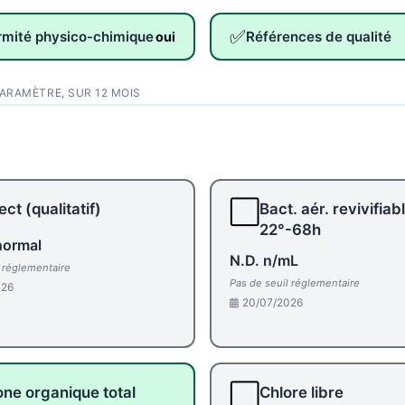
✅
rmité physico-chimique
Références de qualité
oui
PARAMÈTRE, SUR 12 MOIS
⬜
ct (qualitatif)
Bact. aér. revivifiab
22°-68h
normal
N.D. n/mL
l réglementaire
Pas de seuil réglementaire
026
20/07/2026
⬜
ne organique total
Chlore libre