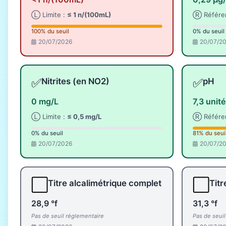
Ⓛ Limite :
≤ 1 n/(100mL)
Ⓡ Référe
100% du seuil
0% du seuil
20/07/2026
20/07/2
✅
✅
Nitrites (en NO2)
pH
0 mg/L
7,3 unit
Ⓛ Limite :
≤ 0,5 mg/L
Ⓡ Référe
0% du seuil
81% du seui
20/07/2026
20/07/2
⬜
⬜
Titre alcalimétrique complet
Titr
28,9 °f
31,3 °f
Pas de seuil réglementaire
Pas de seui