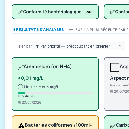
✅
✅
Conformité bactériologique
Confo
oui
🧪 RÉSULTATS D'ANALYSES
· VALEUR LA PLUS RÉCENTE PAR 
Trier par
✅
⬜
Ammonium (en NH4)
Aspe
<0,01 mg/L
Aspect 
Pas de seui
Ⓛ Limite :
≥ et ≤ mg/L
20/07/2
10% du seuil
20/07/2026
⚠️
✅
Bactéries coliformes /100ml-
Carbo