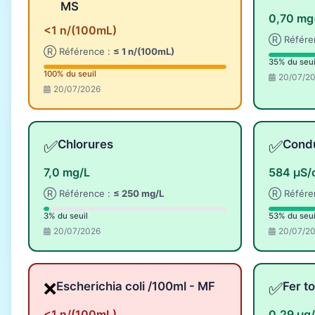
MS
0,70 mg
<1 n/(100mL)
Ⓡ Référe
Ⓡ Référence :
≤ 1 n/(100mL)
35% du seui
100% du seuil
20/07/2
20/07/2026
✅
✅
Chlorures
Condu
7,0 mg/L
584 µS/
Ⓡ Référence :
≤ 250 mg/L
Ⓡ Référe
3% du seuil
53% du seui
20/07/2026
20/07/2
❌
✅
Escherichia coli /100ml - MF
Fer to
<1 n/(100mL)
0,29 µg