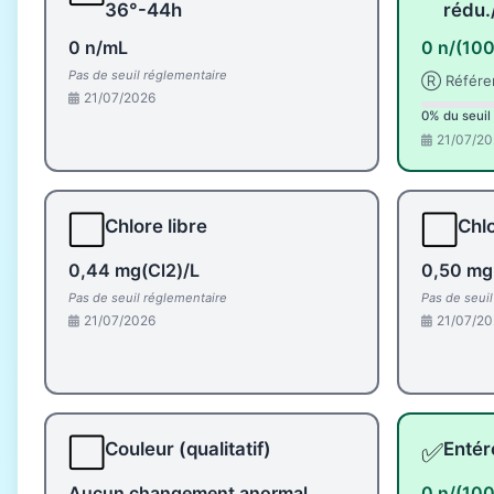
36°-44h
rédu.
0 n/mL
0 n/(10
Pas de seuil réglementaire
Ⓡ Référe
21/07/2026
0% du seuil
21/07/20
⬜
⬜
Chlore libre
Chlo
0,44 mg(Cl2)/L
0,50 mg
Pas de seuil réglementaire
Pas de seui
21/07/2026
21/07/20
⬜
✅
Couleur (qualitatif)
Enté
Aucun changement anormal
0 n/(10