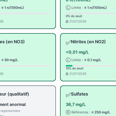
:
≤ 1 n/(100mL)
Ⓛ Limite :
≤ 1 n/(100mL)
0% du seuil
26
21/07/2026
✅
tes (en NO3)
Nitrites (en NO2)
<0,01 mg/L
:
≤ 50 mg/L
Ⓛ Limite :
≤ 0,1 mg/L
10% du seuil
26
21/07/2026
✅
ur (qualitatif)
Sulfates
ent anormal
36,7 mg/L
l réglementaire
Ⓡ Référence :
≤ 250 mg/L