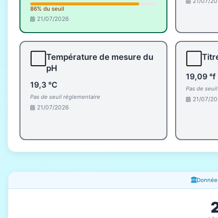
21/07/20
86% du seuil
21/07/2026
⬜
⬜
Température de mesure du
Titr
pH
19,09 °f
19,3 °C
Pas de seui
Pas de seuil réglementaire
21/07/20
21/07/2026
Fenêtres d'information
Données