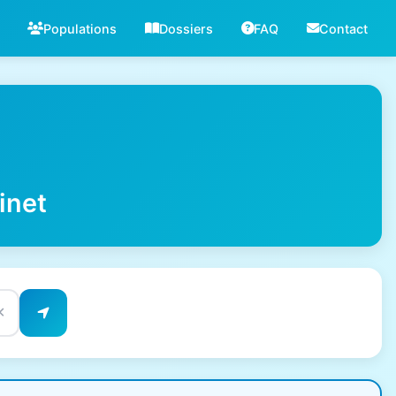
Populations
Dossiers
FAQ
Contact
inet
✕