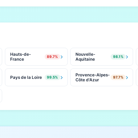
Hauts-de-
Nouvelle-
89.7%
98.1%
France
Aquitaine
Provence-Alpes-
Pays de la Loire
99.5%
97.7%
Côte d'Azur