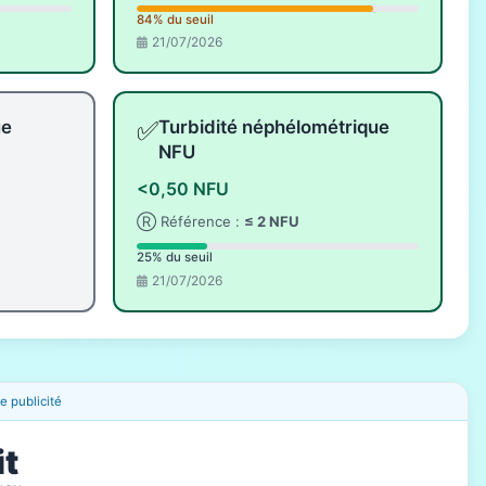
84% du seuil
21/07/2026
✅
ue
Turbidité néphélométrique
NFU
<0,50 NFU
Ⓡ Référence :
≤ 2 NFU
25% du seuil
21/07/2026
 publicité
it