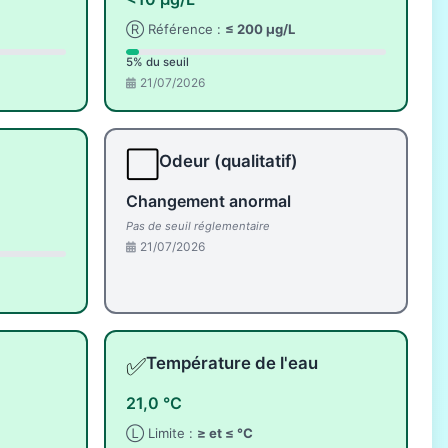
Ⓡ Référence :
≤ 200 µg/L
5% du seuil
21/07/2026
⬜
Odeur (qualitatif)
Changement anormal
Pas de seuil réglementaire
21/07/2026
✅
Température de l'eau
21,0 °C
Ⓛ Limite :
≥ et ≤ °C