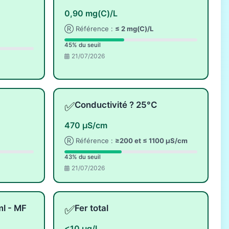
0,90 mg(C)/L
Ⓡ Référence :
≤ 2 mg(C)/L
45% du seuil
21/07/2026
✅
Conductivité ? 25°C
470 µS/cm
Ⓡ Référence :
≥200 et ≤ 1100 µS/cm
43% du seuil
21/07/2026
✅
ml - MF
Fer total
<10 µg/L