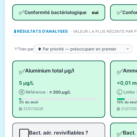
✅
✅
Conformité bactériologique
Confo
oui
🧪 RÉSULTATS D'ANALYSES
· VALEUR LA PLUS RÉCENTE PAR 
Trier par
✅
✅
Aluminium total µg/l
Ammo
5 µg/L
<0,01 m
Ⓡ Référence :
≤ 200 µg/L
Ⓛ Limite 
3% du seuil
10% du seui
21/07/2026
21/07/20
⬜
✅
Bact. aér. revivifiables ?
Bact. 