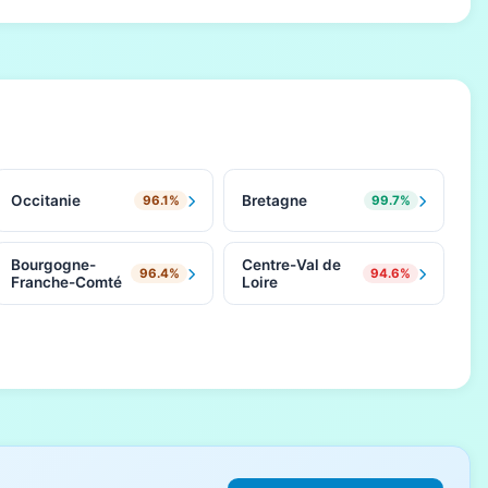
Occitanie
Bretagne
96.1%
99.7%
Bourgogne-
Centre-Val de
96.4%
94.6%
Franche-Comté
Loire