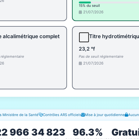
26
15% du seuil
21/07/2026
⬜
e alcalimétrique complet
Titre hydrotimétriq
23,2 °f
l réglementaire
Pas de seuil réglementaire
26
21/07/2026
 Ministère de la Santé
Contrôles ARS officiels
Mise à jour quotidienne
Aucune
22 966
34 823
96.3%
Gratu