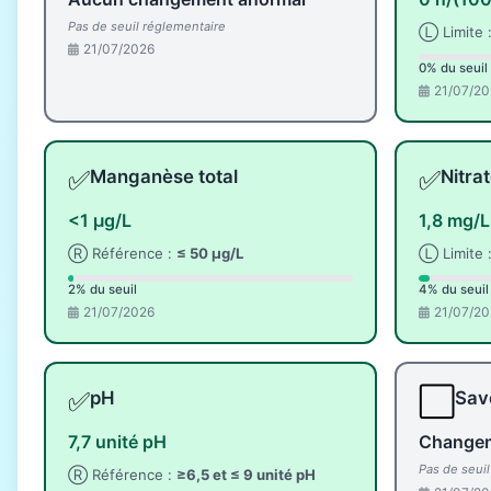
Pas de seuil réglementaire
Ⓛ Limite 
21/07/2026
0% du seuil
21/07/20
✅
✅
Manganèse total
Nitra
<1 µg/L
1,8 mg/L
Ⓡ Référence :
≤ 50 µg/L
Ⓛ Limite 
2% du seuil
4% du seuil
21/07/2026
21/07/20
✅
⬜
pH
Save
7,7 unité pH
Changem
Pas de seui
Ⓡ Référence :
≥6,5 et ≤ 9 unité pH