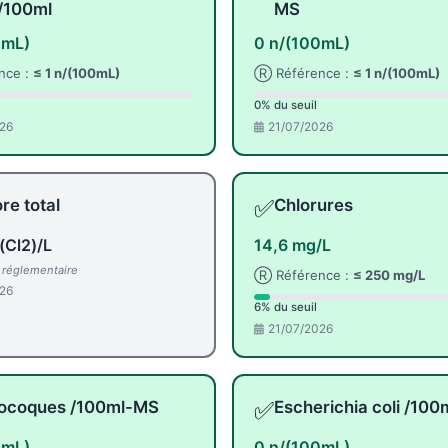
/100ml
MS
0mL)
0 n/(100mL)
nce :
≤ 1 n/(100mL)
Ⓡ Référence :
≤ 1 n/(100mL)
0% du seuil
26
21/07/2026
✅
re total
Chlorures
(Cl2)/L
14,6 mg/L
l réglementaire
Ⓡ Référence :
≤ 250 mg/L
26
6% du seuil
21/07/2026
✅
rocoques /100ml-MS
Escherichia coli /100
0mL)
0 n/(100mL)