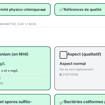
✅
rmité physico-chimique
Références de qualité
oui
PARAMÈTRE, SUR 12 MOIS
⬜
nium (en NH4)
Aspect (qualitatif)
g/L
Aspect normal
Pas de seuil réglementaire
:
≥ et ≤ mg/L
21/07/2026
l
26
✅
et spores sulfito-
Bactéries coliformes