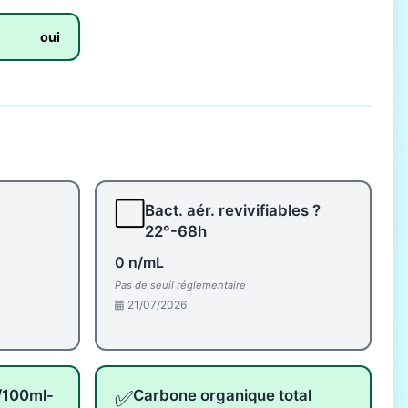
oui
⬜
Bact. aér. revivifiables ?
22°-68h
0 n/mL
Pas de seuil réglementaire
21/07/2026
✅
 /100ml-
Carbone organique total