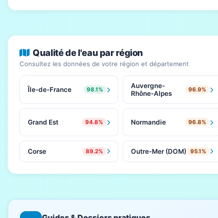
Qualité de l'eau par région
Consultez les données de votre région et département
Auvergne-
Île-de-France
98.1%
96.9%
Rhône-Alpes
Grand Est
Normandie
94.8%
96.8%
Corse
Outre-Mer (DOM)
89.2%
95.1%
Guides & Dossiers pratiques