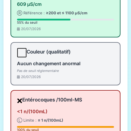
609 µS/cm
Ⓡ Référence :
≥200 et ≤ 1100 µS/cm
55% du seuil
20/07/2026
⬜
Couleur (qualitatif)
Aucun changement anormal
Pas de seuil réglementaire
20/07/2026
❌
Entérocoques /100ml-MS
<1 n/(100mL)
Ⓛ Limite :
≤ 1 n/(100mL)
100% du seuil