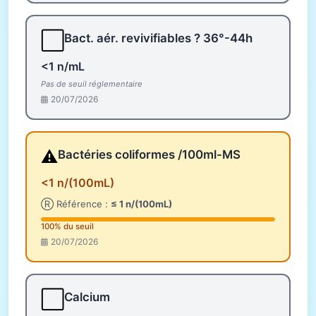
⬜
Bact. aér. revivifiables ? 36°-44h
<1 n/mL
Pas de seuil réglementaire
20/07/2026
⚠️
Bactéries coliformes /100ml-MS
<1 n/(100mL)
Ⓡ Référence :
≤ 1 n/(100mL)
100% du seuil
20/07/2026
⬜
Calcium