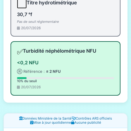
⬜
Titre hydrotimétrique
30,7 °f
Pas de seuil réglementaire
20/07/2026
✅
Turbidité néphélométrique NFU
<0,2 NFU
Ⓡ Référence :
≤ 2 NFU
10% du seuil
20/07/2026
Fenêtres d'information
Données Ministère de la Santé
Contrôles ARS officiels
Mise à jour quotidienne
Aucune publicité