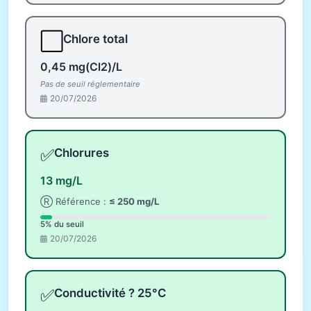
⬜
Chlore total
0,45 mg(Cl2)/L
Pas de seuil réglementaire
20/07/2026
✅
Chlorures
13 mg/L
Ⓡ Référence :
≤ 250 mg/L
5% du seuil
20/07/2026
✅
Conductivité ? 25°C