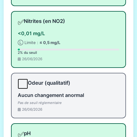
✅
Nitrites (en NO2)
<0,01 mg/L
Ⓛ Limite :
≤ 0,5 mg/L
2% du seuil
26/06/2026
⬜
Odeur (qualitatif)
Aucun changement anormal
Pas de seuil réglementaire
26/06/2026
✅
pH