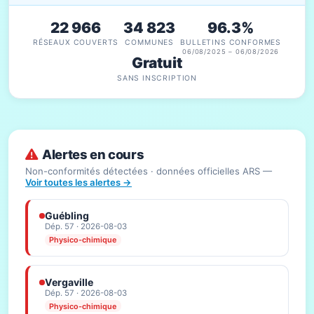
22 966
34 823
96.3%
RÉSEAUX COUVERTS
COMMUNES
BULLETINS CONFORMES
06/08/2025 – 06/08/2026
Gratuit
SANS INSCRIPTION
Alertes en cours
Non-conformités détectées · données officielles ARS —
Voir toutes les alertes →
Guébling
Dép. 57 · 2026-08-03
Physico-chimique
Vergaville
Dép. 57 · 2026-08-03
Physico-chimique