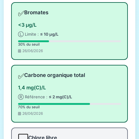
✅
Bromates
<3 µg/L
Ⓛ Limite :
≤ 10 µg/L
30% du seuil
26/06/2026
✅
Carbone organique total
1,4 mg(C)/L
Ⓡ Référence :
≤ 2 mg(C)/L
70% du seuil
26/06/2026
⬜
Chlore libre