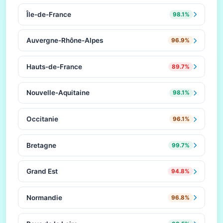
Île-de-France
98.1%
Auvergne-Rhône-Alpes
96.9%
Hauts-de-France
89.7%
Nouvelle-Aquitaine
98.1%
Occitanie
96.1%
Bretagne
99.7%
Grand Est
94.8%
Normandie
96.8%