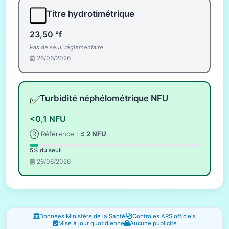
⬜
Titre hydrotimétrique
23,50 °f
Pas de seuil réglementaire
26/06/2026
✅
Turbidité néphélométrique NFU
<0,1 NFU
Ⓡ Référence :
≤ 2 NFU
5% du seuil
26/06/2026
Fenêtres d'information
Données Ministère de la Santé
Contrôles ARS officiels
Mise à jour quotidienne
Aucune publicité