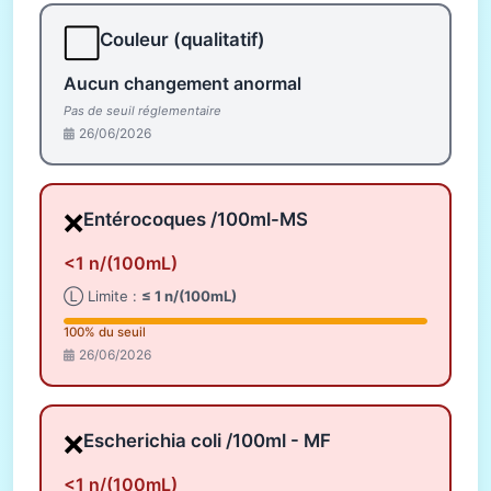
⬜
Couleur (qualitatif)
Aucun changement anormal
Pas de seuil réglementaire
26/06/2026
❌
Entérocoques /100ml-MS
<1 n/(100mL)
Ⓛ Limite :
≤ 1 n/(100mL)
100% du seuil
26/06/2026
❌
Escherichia coli /100ml - MF
<1 n/(100mL)