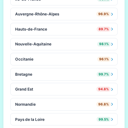
Auvergne-Rhône-Alpes
96.9%
Hauts-de-France
89.7%
Nouvelle-Aquitaine
98.1%
Occitanie
96.1%
Bretagne
99.7%
Grand Est
94.8%
Normandie
96.8%
Pays de la Loire
99.5%