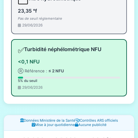
23,35 °f
Pas de seuil réglementaire
29/06/2026
✅
Turbidité néphélométrique NFU
<0,1 NFU
Ⓡ Référence :
≤ 2 NFU
5% du seuil
29/06/2026
Fenêtres d'information
Données Ministère de la Santé
Contrôles ARS officiels
Mise à jour quotidienne
Aucune publicité