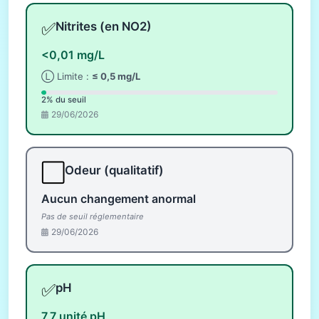
✅
Nitrites (en NO2)
<0,01 mg/L
Ⓛ Limite :
≤ 0,5 mg/L
2% du seuil
29/06/2026
⬜
Odeur (qualitatif)
Aucun changement anormal
Pas de seuil réglementaire
29/06/2026
✅
pH
7,7 unité pH