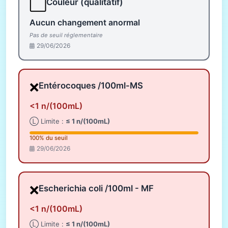
⬜
Couleur (qualitatif)
Aucun changement anormal
Pas de seuil réglementaire
29/06/2026
❌
Entérocoques /100ml-MS
<1 n/(100mL)
Ⓛ Limite :
≤ 1 n/(100mL)
100% du seuil
29/06/2026
❌
Escherichia coli /100ml - MF
<1 n/(100mL)
Ⓛ Limite :
≤ 1 n/(100mL)