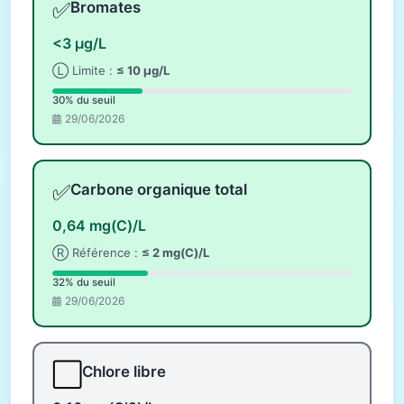
✅
Bromates
<3 µg/L
Ⓛ Limite :
≤ 10 µg/L
30% du seuil
29/06/2026
✅
Carbone organique total
0,64 mg(C)/L
Ⓡ Référence :
≤ 2 mg(C)/L
32% du seuil
29/06/2026
⬜
Chlore libre