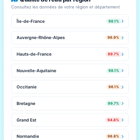
Consultez les données de votre région et département
Île-de-France
98.1%
Auvergne-Rhône-Alpes
96.9%
Hauts-de-France
89.7%
Nouvelle-Aquitaine
98.1%
Occitanie
96.1%
Bretagne
99.7%
Grand Est
94.8%
Normandie
96.8%