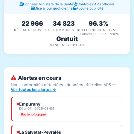
Fenêtres d'information
Données Ministère de la Santé
Contrôles ARS officiels
Mise à jour quotidienne
Aucune publicité
22 966
34 823
96.3%
RÉSEAUX COUVERTS
COMMUNES
BULLETINS CONFORMES
08/08/2025 – 08/08/2026
Gratuit
SANS INSCRIPTION
Alertes en cours
Non-conformités détectées · données officielles ARS —
Voir toutes les alertes →
Empurany
Dép. 07 · 2026-08-04
Bactériologique
La Salvetat-Peyralès