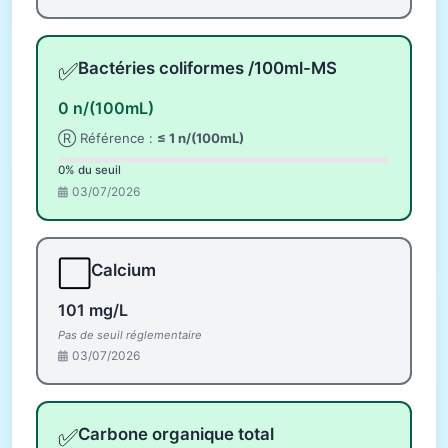
✅
Bactéries coliformes /100ml-MS
0 n/(100mL)
Ⓡ Référence :
≤ 1 n/(100mL)
0% du seuil
03/07/2026
⬜
Calcium
101 mg/L
Pas de seuil réglementaire
03/07/2026
✅
Carbone organique total