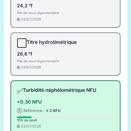
24,2 °f
Pas de seuil réglementaire
03/07/2026
⬜
Titre hydrotimétrique
29,6 °f
Pas de seuil réglementaire
03/07/2026
✅
Turbidité néphélométrique NFU
<0,30 NFU
Ⓡ Référence :
≤ 2 NFU
15% du seuil
03/07/2026