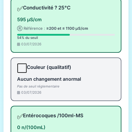
✅
Conductivité ? 25°C
595 µS/cm
Ⓡ Référence :
≥200 et ≤ 1100 µS/cm
54% du seuil
03/07/2026
⬜
Couleur (qualitatif)
Aucun changement anormal
Pas de seuil réglementaire
03/07/2026
✅
Entérocoques /100ml-MS
0 n/(100mL)