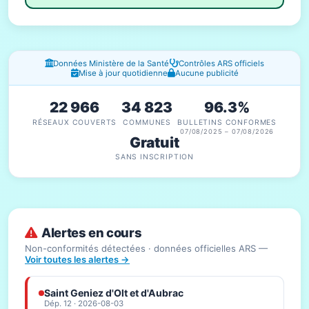
Fenêtres d'information
Données Ministère de la Santé
Contrôles ARS officiels
Mise à jour quotidienne
Aucune publicité
22 966
34 823
96.3%
RÉSEAUX COUVERTS
COMMUNES
BULLETINS CONFORMES
07/08/2025 – 07/08/2026
Gratuit
SANS INSCRIPTION
Alertes en cours
Non-conformités détectées · données officielles ARS —
Voir toutes les alertes →
Saint Geniez d'Olt et d'Aubrac
Dép. 12 · 2026-08-03