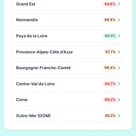
Grand Est
94.8%
Normandie
96.8%
Pays de la Loire
99.5%
Provence-Alpes-Côte d'Azur
97.7%
Bourgogne-Franche-Comté
96.4%
Centre-Val de Loire
94.7%
Corse
89.2%
Outre-Mer (DOM)
95.2%