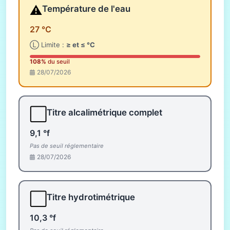
⚠️
Température de l'eau
27 °C
Ⓛ Limite :
≥ et ≤ °C
108%
du seuil
28/07/2026
⬜
Titre alcalimétrique complet
9,1 °f
Pas de seuil réglementaire
28/07/2026
⬜
Titre hydrotimétrique
10,3 °f