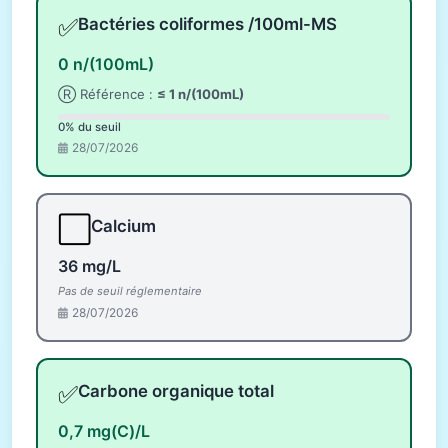
✅
Bactéries coliformes /100ml-MS
0 n/(100mL)
Ⓡ Référence :
≤ 1 n/(100mL)
0% du seuil
28/07/2026
⬜
Calcium
36 mg/L
Pas de seuil réglementaire
28/07/2026
✅
Carbone organique total
0,7 mg(C)/L