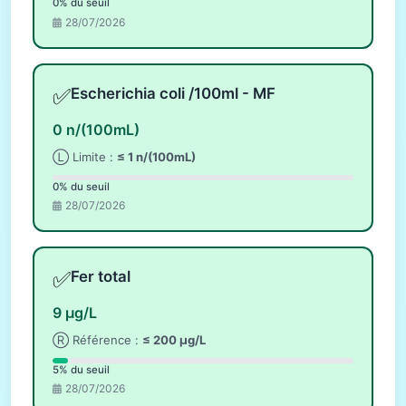
0% du seuil
28/07/2026
✅
Escherichia coli /100ml - MF
0 n/(100mL)
Ⓛ Limite :
≤ 1 n/(100mL)
0% du seuil
28/07/2026
✅
Fer total
9 µg/L
Ⓡ Référence :
≤ 200 µg/L
5% du seuil
28/07/2026