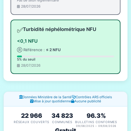
Pas de seuil réglementaire
28/07/2026
✅
Turbidité néphélométrique NFU
<0,1 NFU
Ⓡ Référence :
≤ 2 NFU
5% du seuil
28/07/2026
Fenêtres d'information
Données Ministère de la Santé
Contrôles ARS officiels
Mise à jour quotidienne
Aucune publicité
22 966
34 823
96.3%
RÉSEAUX COUVERTS
COMMUNES
BULLETINS CONFORMES
09/08/2025 – 09/08/2026
Gratuit