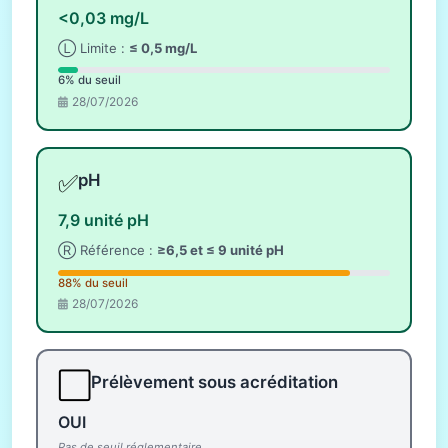
<0,03 mg/L
Ⓛ Limite :
≤ 0,5 mg/L
6% du seuil
28/07/2026
✅
pH
7,9 unité pH
Ⓡ Référence :
≥6,5 et ≤ 9 unité pH
88% du seuil
28/07/2026
⬜
Prélèvement sous acréditation
OUI
Pas de seuil réglementaire