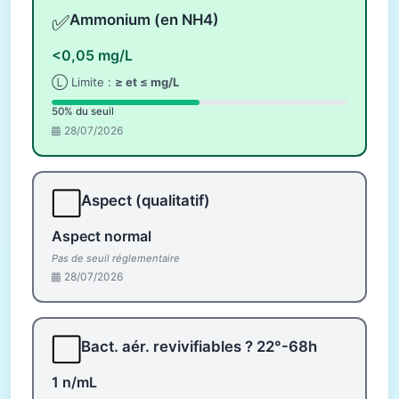
✅
Ammonium (en NH4)
<0,05 mg/L
Ⓛ Limite :
≥ et ≤ mg/L
50% du seuil
28/07/2026
⬜
Aspect (qualitatif)
Aspect normal
Pas de seuil réglementaire
28/07/2026
⬜
Bact. aér. revivifiables ? 22°-68h
1 n/mL