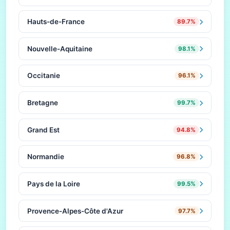
Hauts-de-France
89.7%
Nouvelle-Aquitaine
98.1%
Occitanie
96.1%
Bretagne
99.7%
Grand Est
94.8%
Normandie
96.8%
Pays de la Loire
99.5%
Provence-Alpes-Côte d'Azur
97.7%