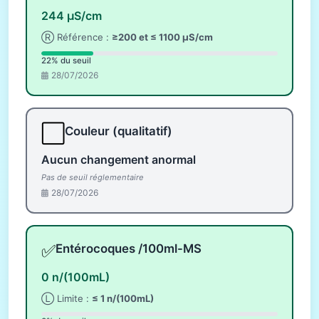
244 µS/cm
Ⓡ Référence :
≥200 et ≤ 1100 µS/cm
22% du seuil
28/07/2026
⬜
Couleur (qualitatif)
Aucun changement anormal
Pas de seuil réglementaire
28/07/2026
✅
Entérocoques /100ml-MS
0 n/(100mL)
Ⓛ Limite :
≤ 1 n/(100mL)