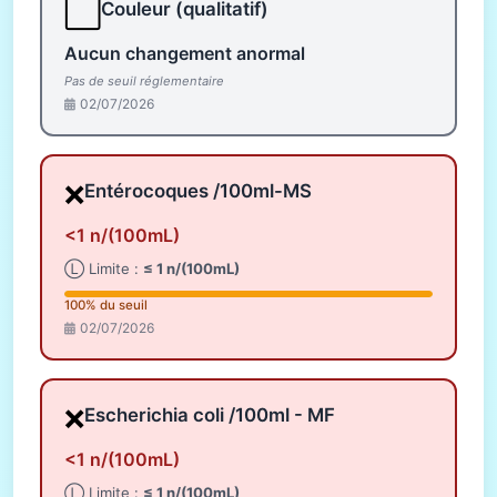
⬜
Couleur (qualitatif)
Aucun changement anormal
Pas de seuil réglementaire
02/07/2026
❌
Entérocoques /100ml-MS
<1 n/(100mL)
Ⓛ Limite :
≤ 1 n/(100mL)
100% du seuil
02/07/2026
❌
Escherichia coli /100ml - MF
<1 n/(100mL)
Ⓛ Limite :
≤ 1 n/(100mL)