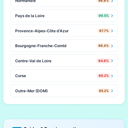
Normandie
96.8%
Pays de la Loire
99.5%
Provence-Alpes-Côte d'Azur
97.7%
Bourgogne-Franche-Comté
96.4%
Centre-Val de Loire
94.6%
Corse
89.2%
Outre-Mer (DOM)
95.2%