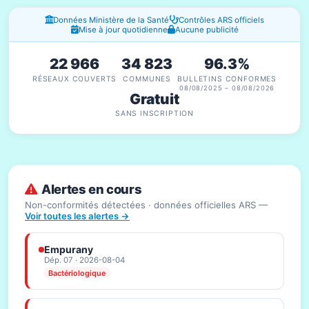
Fenêtres d'information
Données Ministère de la Santé
Contrôles ARS officiels
Mise à jour quotidienne
Aucune publicité
22 966
34 823
96.3%
RÉSEAUX COUVERTS
COMMUNES
BULLETINS CONFORMES
08/08/2025 – 08/08/2026
Gratuit
SANS INSCRIPTION
Alertes en cours
Non-conformités détectées · données officielles ARS —
Voir toutes les alertes →
Empurany
Dép. 07 · 2026-08-04
Bactériologique