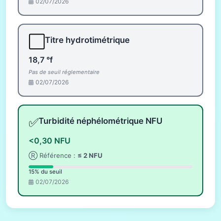
02/07/2026
⬜
Titre hydrotimétrique
18,7 °f
Pas de seuil réglementaire
02/07/2026
✅
Turbidité néphélométrique NFU
<0,30 NFU
Ⓡ Référence :
≤ 2 NFU
15% du seuil
02/07/2026