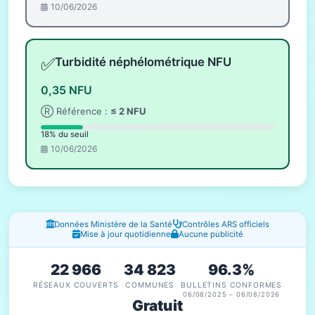
10/06/2026
✅
Turbidité néphélométrique NFU
0,35 NFU
Ⓡ Référence :
≤ 2 NFU
18% du seuil
10/06/2026
Fenêtres d'information
Données Ministère de la Santé
Contrôles ARS officiels
Mise à jour quotidienne
Aucune publicité
22 966
34 823
96.3%
RÉSEAUX COUVERTS
COMMUNES
BULLETINS CONFORMES
06/08/2025 – 06/08/2026
Gratuit