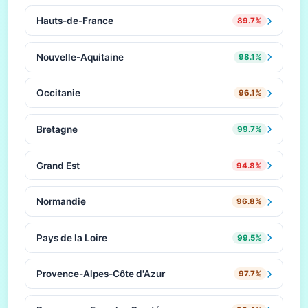
Hauts-de-France
89.7%
Nouvelle-Aquitaine
98.1%
Occitanie
96.1%
Bretagne
99.7%
Grand Est
94.8%
Normandie
96.8%
Pays de la Loire
99.5%
Provence-Alpes-Côte d'Azur
97.7%