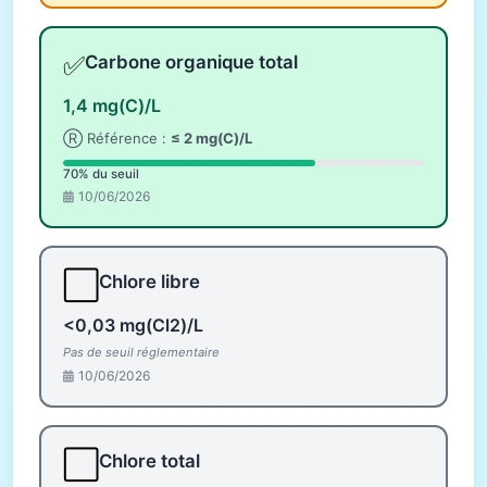
✅
Carbone organique total
1,4 mg(C)/L
Ⓡ Référence :
≤ 2 mg(C)/L
70% du seuil
10/06/2026
⬜
Chlore libre
<0,03 mg(Cl2)/L
Pas de seuil réglementaire
10/06/2026
⬜
Chlore total