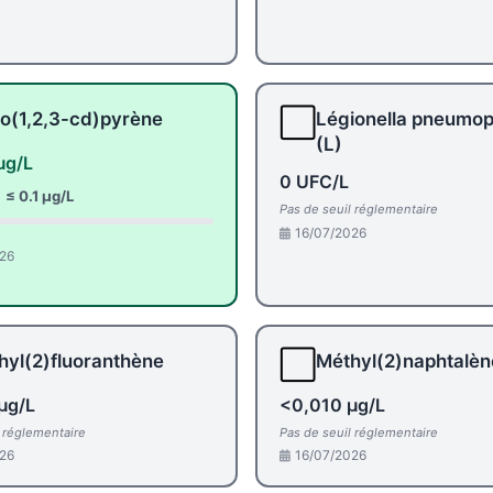
⬜
o(1,2,3-cd)pyrène
Légionella pneumop
(L)
µg/L
0 UFC/L
:
≤ 0.1 µg/L
Pas de seuil réglementaire
16/07/2026
26
⬜
hyl(2)fluoranthène
Méthyl(2)naphtalèn
µg/L
<0,010 µg/L
l réglementaire
Pas de seuil réglementaire
26
16/07/2026