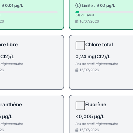
:
≤ 0.01 µg/L
Ⓛ Limite :
≤ 0.1 µg/L
l
5% du seuil
26
16/07/2026
⬜
re libre
Chlore total
Cl2)/L
0,24 mg(Cl2)/L
l réglementaire
Pas de seuil réglementaire
26
16/07/2026
⬜
oranthène
Fluorène
 µg/L
<0,005 µg/L
l réglementaire
Pas de seuil réglementaire
26
16/07/2026