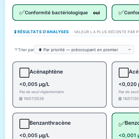
✅
✅
Conformité bactériologique
Confo
oui
🧪 RÉSULTATS D'ANALYSES
· VALEUR LA PLUS RÉCENTE PAR 
Trier par
⬜
⬜
Acénaphtène
Acé
<0,005 µg/L
<0,020 
Pas de seuil réglementaire
Pas de seui
16/07/2026
16/07/20
⬜
✅
Benzanthracène
Benz
<0,005 µg/L
<0,001 