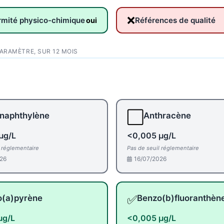
❌
rmité physico-chimique
Références de qualité
oui
PARAMÈTRE, SUR 12 MOIS
⬜
naphthylène
Anthracène
µg/L
<0,005 µg/L
l réglementaire
Pas de seuil réglementaire
26
16/07/2026
✅
o(a)pyrène
Benzo(b)fluoranthèn
µg/L
<0,005 µg/L