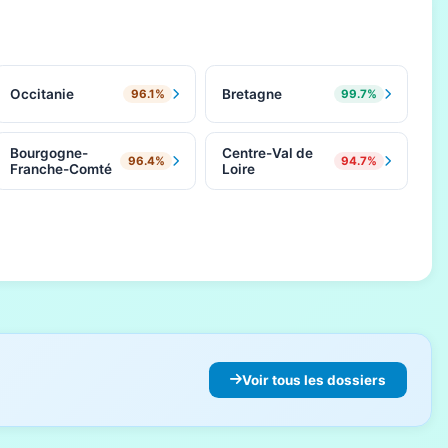
Occitanie
Bretagne
96.1%
99.7%
Bourgogne-
Centre-Val de
96.4%
94.7%
Franche-Comté
Loire
Voir tous les dossiers