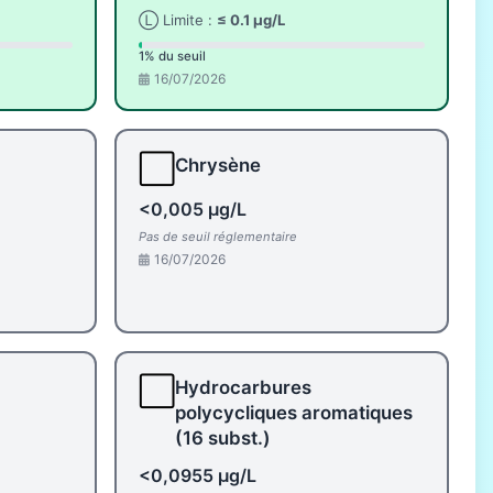
Ⓛ Limite :
≤ 0.1 µg/L
1% du seuil
16/07/2026
⬜
Chrysène
<0,005 µg/L
Pas de seuil réglementaire
16/07/2026
⬜
Hydrocarbures
polycycliques aromatiques
(16 subst.)
<0,0955 µg/L