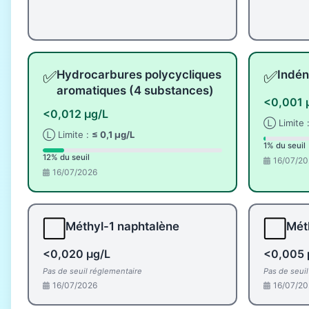
✅
✅
Hydrocarbures polycycliques
Indén
aromatiques (4 substances)
<0,001 
<0,012 µg/L
Ⓛ Limite 
Ⓛ Limite :
≤ 0,1 µg/L
1% du seuil
12% du seuil
16/07/20
16/07/2026
⬜
⬜
Méthyl-1 naphtalène
Mét
<0,020 µg/L
<0,005 
Pas de seuil réglementaire
Pas de seui
16/07/2026
16/07/20