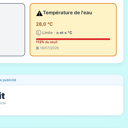
⚠️
Température de l'eau
28,0 °C
Ⓛ Limite :
≥ et ≤ °C
112%
du seuil
16/07/2026
 publicité
it
ION