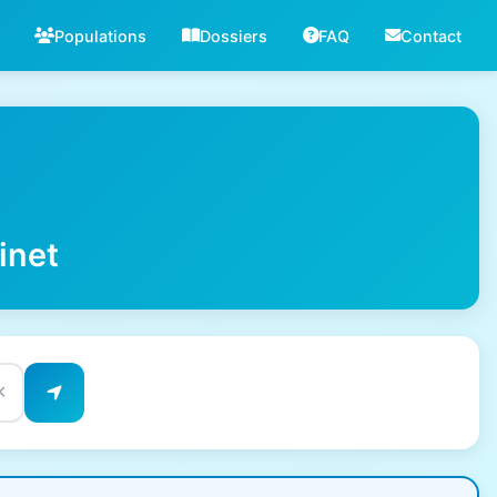
Populations
Dossiers
FAQ
Contact
inet
✕