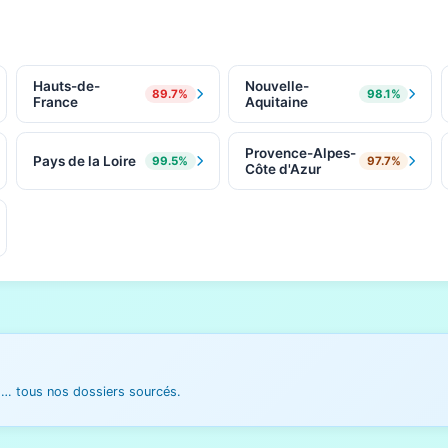
Hauts-de-
Nouvelle-
89.7%
98.1%
France
Aquitaine
Provence-Alpes-
Pays de la Loire
99.5%
97.7%
Côte d'Azur
es… tous nos dossiers sourcés.