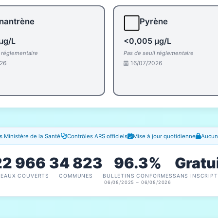
⬜
nantrène
Pyrène
µg/L
<0,005 µg/L
l réglementaire
Pas de seuil réglementaire
26
16/07/2026
 Ministère de la Santé
Contrôles ARS officiels
Mise à jour quotidienne
Aucune
22 966
34 823
96.3%
Gratu
SEAUX COUVERTS
COMMUNES
BULLETINS CONFORMES
SANS INSCRIPT
06/08/2025 – 06/08/2026