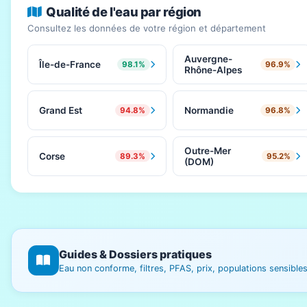
Qualité de l'eau par région
Consultez les données de votre région et département
Auvergne-
Île-de-France
98.1%
96.9%
Rhône-Alpes
Grand Est
Normandie
94.8%
96.8%
Outre-Mer
Corse
89.3%
95.2%
(DOM)
Guides & Dossiers pratiques
Eau non conforme, filtres, PFAS, prix, populations sensibl