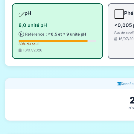
✅
⬜
pH
Phé
8,0 unité pH
<0,005 
Pas de seui
Ⓡ Référence :
≥6,5 et ≤ 9 unité pH
16/07/20
89% du seuil
16/07/2026
Fenêtres d'information
Données
RÉ