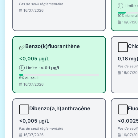
Pas de seuil réglementaire
Ⓛ Limite 
16/07/2026
10% du seui
16/07/20
✅
⬜
Benzo(k)fluoranthène
Chlo
<0,005 µg/L
0,18 mg(
Pas de seui
Ⓛ Limite :
≤ 0.1 µg/L
16/07/20
5% du seuil
16/07/2026
⬜
⬜
Dibenzo(a,h)anthracène
Flu
<0,005 µg/L
<0,0025
Pas de seuil réglementaire
Pas de seui
16/07/2026
16/07/20