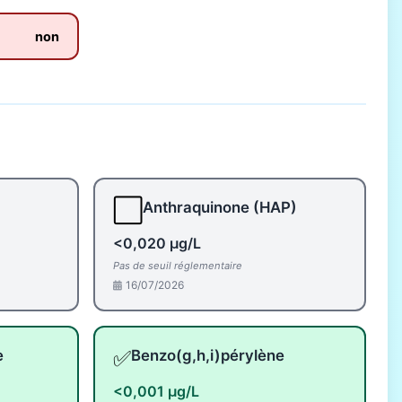
non
⬜
Anthraquinone (HAP)
<0,020 µg/L
Pas de seuil réglementaire
16/07/2026
✅
e
Benzo(g,h,i)pérylène
<0,001 µg/L