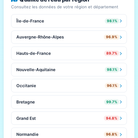
Consultez les données de votre région et département
Île-de-France
98.1%
Auvergne-Rhône-Alpes
96.9%
Hauts-de-France
89.7%
Nouvelle-Aquitaine
98.1%
Occitanie
96.1%
Bretagne
99.7%
Grand Est
94.8%
Normandie
96.8%