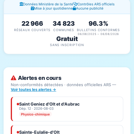
Fenêtres d'information
Données Ministère de la Santé
Contrôles ARS officiels
Mise à jour quotidienne
Aucune publicité
22 966
34 823
96.3%
RÉSEAUX COUVERTS
COMMUNES
BULLETINS CONFORMES
06/08/2025 – 06/08/2026
Gratuit
SANS INSCRIPTION
Alertes en cours
Non-conformités détectées · données officielles ARS —
Voir toutes les alertes →
Saint Geniez d'Olt et d'Aubrac
Dép. 12 · 2026-08-03
Physico-chimique
Sainte-Eulalie-d'Olt