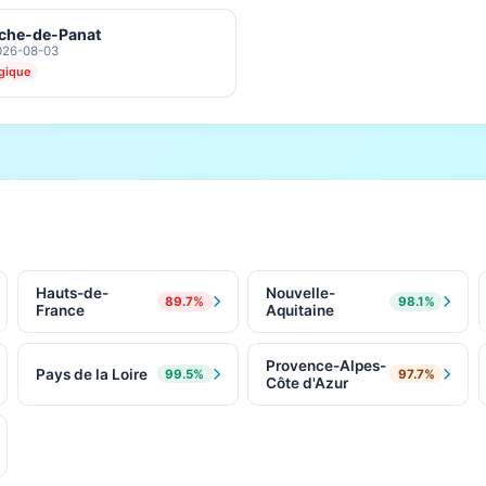
nche-de-Panat
2026-08-03
ogique
Hauts-de-
Nouvelle-
89.7%
98.1%
France
Aquitaine
Provence-Alpes-
Pays de la Loire
99.5%
97.7%
Côte d'Azur