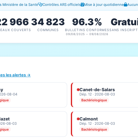
 Ministère de la Santé
Contrôles ARS officiels
Mise à jour quotidienne
Aucune
22 966
34 823
96.3%
Gratu
SEAUX COUVERTS
COMMUNES
BULLETINS CONFORMES
SANS INSCRIPT
09/08/2025 – 09/08/2026
tes les alertes →
ny
Canet-de-Salars
2026-08-04
Dép. 12 · 2026-08-03
ogique
Bactériologique
azet
Calmont
2026-08-03
Dép. 12 · 2026-08-03
ogique
Bactériologique