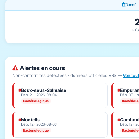
Fenêtres d'information
Données
RÉ
Alertes en cours
Non-conformités détectées · données officielles ARS —
Voir tou
Boux-sous-Salmaise
Empura
Dép. 21 · 2026-08-04
Dép. 07 · 
Bactériologique
Bactériol
Monteils
Camboul
Dép. 12 · 2026-08-03
Dép. 12 · 
Bactériologique
Bactériol