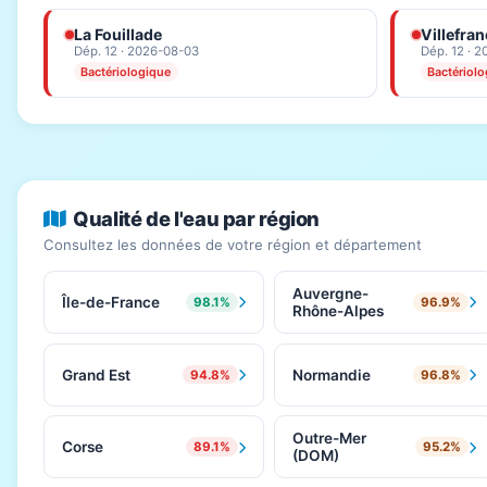
La Fouillade
Villefra
Dép. 12 · 2026-08-03
Dép. 12 · 
Bactériologique
Bactériol
Qualité de l'eau par région
Consultez les données de votre région et département
Auvergne-
Île-de-France
98.1%
96.9%
Rhône-Alpes
Grand Est
Normandie
94.8%
96.8%
Outre-Mer
Corse
89.1%
95.2%
(DOM)