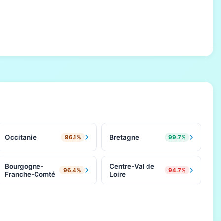
Occitanie
Bretagne
96.1%
99.7%
Bourgogne-
Centre-Val de
96.4%
94.7%
Franche-Comté
Loire