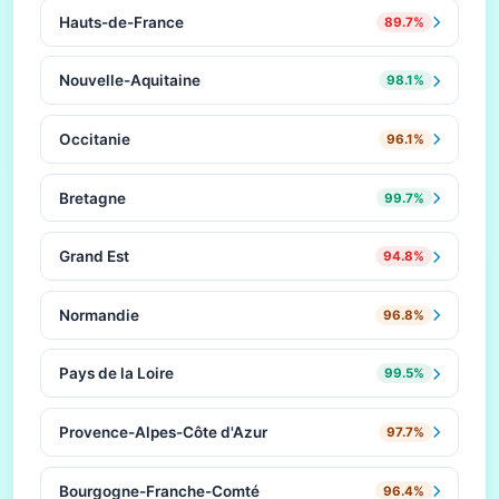
Hauts-de-France
89.7%
Nouvelle-Aquitaine
98.1%
Occitanie
96.1%
Bretagne
99.7%
Grand Est
94.8%
Normandie
96.8%
Pays de la Loire
99.5%
Provence-Alpes-Côte d'Azur
97.7%
Bourgogne-Franche-Comté
96.4%