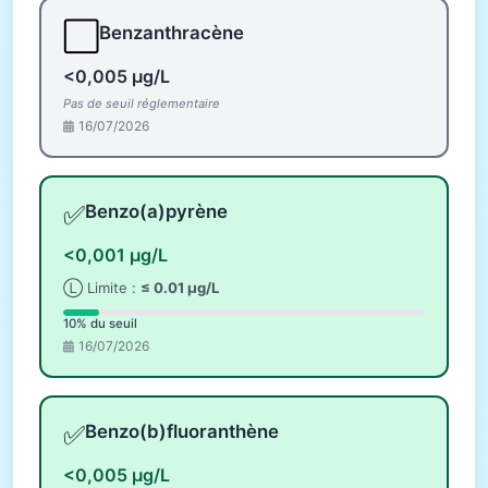
⬜
Benzanthracène
<0,005 µg/L
Pas de seuil réglementaire
16/07/2026
✅
Benzo(a)pyrène
<0,001 µg/L
Ⓛ Limite :
≤ 0.01 µg/L
10% du seuil
16/07/2026
✅
Benzo(b)fluoranthène
<0,005 µg/L