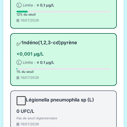
Ⓛ Limite :
≤ 0,1 µg/L
12% du seuil
16/07/2026
✅
Indéno(1,2,3-cd)pyrène
<0,001 µg/L
Ⓛ Limite :
≤ 0.1 µg/L
1% du seuil
16/07/2026
⬜
Légionella pneumophila sp (L)
0 UFC/L
Pas de seuil réglementaire
16/07/2026