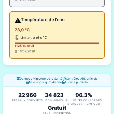
⚠️
Température de l'eau
28,0 °C
Ⓛ Limite :
≥ et ≤ °C
112%
du seuil
16/07/2026
Fenêtres d'information
Données Ministère de la Santé
Contrôles ARS officiels
Mise à jour quotidienne
Aucune publicité
22 966
34 823
96.3%
RÉSEAUX COUVERTS
COMMUNES
BULLETINS CONFORMES
10/08/2025 – 10/08/2026
Gratuit
SANS INSCRIPTION