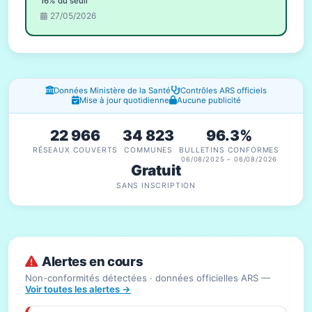
16% du seuil
27/05/2026
Fenêtres d'information
Données Ministère de la Santé
Contrôles ARS officiels
Mise à jour quotidienne
Aucune publicité
22 966
34 823
96.3%
RÉSEAUX COUVERTS
COMMUNES
BULLETINS CONFORMES
06/08/2025 – 06/08/2026
Gratuit
SANS INSCRIPTION
Alertes en cours
Non-conformités détectées · données officielles ARS —
Voir toutes les alertes →