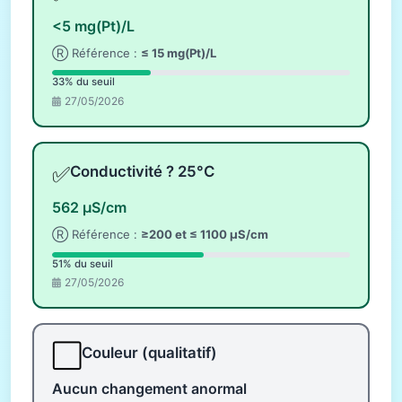
<5 mg(Pt)/L
Ⓡ Référence :
≤ 15 mg(Pt)/L
33% du seuil
27/05/2026
✅
Conductivité ? 25°C
562 µS/cm
Ⓡ Référence :
≥200 et ≤ 1100 µS/cm
51% du seuil
27/05/2026
⬜
Couleur (qualitatif)
Aucun changement anormal