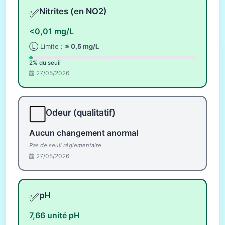
✅
Nitrites (en NO2)
<0,01 mg/L
Ⓛ Limite :
≤ 0,5 mg/L
2% du seuil
27/05/2026
⬜
Odeur (qualitatif)
Aucun changement anormal
Pas de seuil réglementaire
27/05/2026
✅
pH
7,66 unité pH