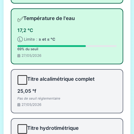
✅
Température de l'eau
17,2 °C
Ⓛ Limite :
≥ et ≤ °C
69% du seuil
27/05/2026
⬜
Titre alcalimétrique complet
25,05 °f
Pas de seuil réglementaire
27/05/2026
⬜
Titre hydrotimétrique