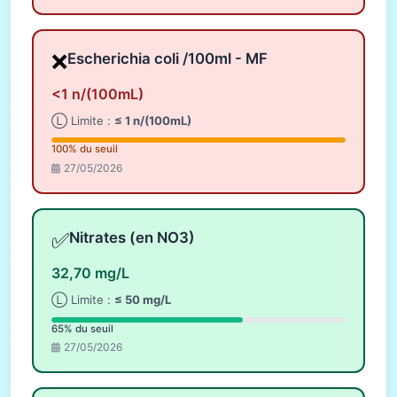
❌
Escherichia coli /100ml - MF
<1 n/(100mL)
Ⓛ Limite :
≤ 1 n/(100mL)
100% du seuil
27/05/2026
✅
Nitrates (en NO3)
32,70 mg/L
Ⓛ Limite :
≤ 50 mg/L
65% du seuil
27/05/2026