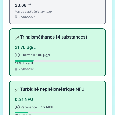
28,68 °f
Pas de seuil réglementaire
27/05/2026
✅
Trihalométhanes (4 substances)
21,70 µg/L
Ⓛ Limite :
≤ 100 µg/L
22% du seuil
27/05/2026
✅
Turbidité néphélométrique NFU
0,31 NFU
Ⓡ Référence :
≤ 2 NFU