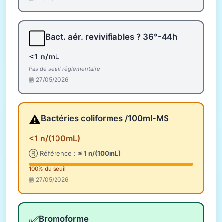
⬜
Bact. aér. revivifiables ? 36°-44h
<1 n/mL
Pas de seuil réglementaire
27/05/2026
⚠️
Bactéries coliformes /100ml-MS
<1 n/(100mL)
Ⓡ Référence :
≤ 1 n/(100mL)
100% du seuil
27/05/2026
✅
Bromoforme