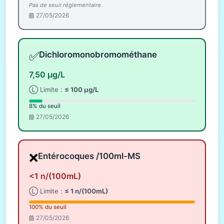
Pas de seuil réglementaire
27/05/2026
✅
Dichloromonobromométhane
7,50 µg/L
Ⓛ Limite :
≤ 100 µg/L
8% du seuil
27/05/2026
❌
Entérocoques /100ml-MS
<1 n/(100mL)
Ⓛ Limite :
≤ 1 n/(100mL)
100% du seuil
27/05/2026