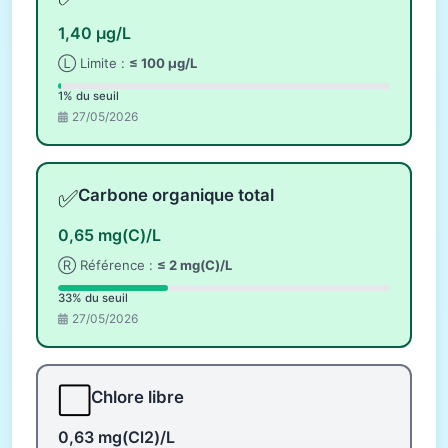
1,40 µg/L
Ⓛ Limite :
≤ 100 µg/L
1% du seuil
27/05/2026
✅
Carbone organique total
0,65 mg(C)/L
Ⓡ Référence :
≤ 2 mg(C)/L
33% du seuil
27/05/2026
⬜
Chlore libre
0,63 mg(Cl2)/L