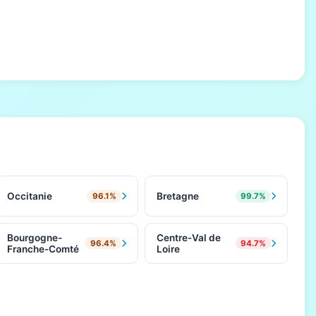
Occitanie
Bretagne
96.1%
99.7%
Bourgogne-
Centre-Val de
96.4%
94.7%
Franche-Comté
Loire