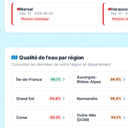
Marsal
Haraucou
Dép. 57 · 2026-08-03
Dép. 57 · 
Physico-chimique
Physico-c
Qualité de l'eau par région
Consultez les données de votre région et département
Auvergne-
Île-de-France
98.1%
96.9%
Rhône-Alpes
Grand Est
Normandie
94.8%
96.8%
Outre-Mer
Corse
89.2%
95.2%
(DOM)