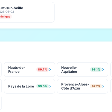
rt-sur-Seille
2026-08-03
himique
Hauts-de-
Nouvelle-
89.7%
98.1%
France
Aquitaine
Provence-Alpes-
Pays de la Loire
99.5%
97.7%
Côte d'Azur