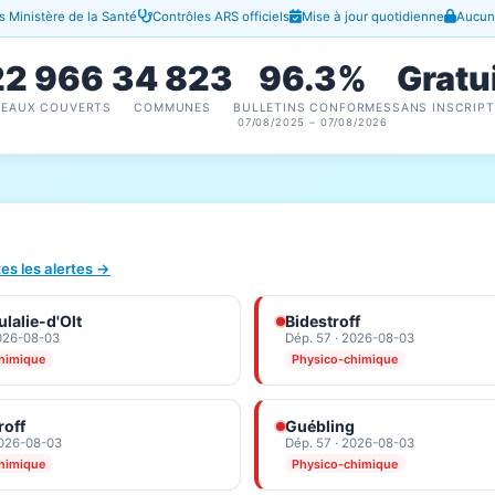
 Ministère de la Santé
Contrôles ARS officiels
Mise à jour quotidienne
Aucune
22 966
34 823
96.3%
Gratu
SEAUX COUVERTS
COMMUNES
BULLETINS CONFORMES
SANS INSCRIPT
07/08/2025 – 07/08/2026
tes les alertes →
lalie-d'Olt
Bidestroff
2026-08-03
Dép. 57 · 2026-08-03
himique
Physico-chimique
roff
Guébling
2026-08-03
Dép. 57 · 2026-08-03
himique
Physico-chimique