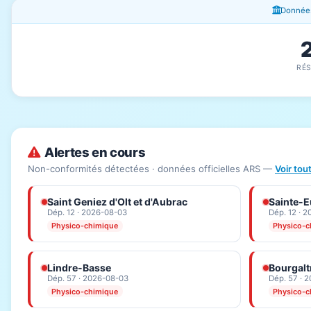
Fenêtres d'information
Données
RÉ
Alertes en cours
Non-conformités détectées · données officielles ARS —
Voir tou
Saint Geniez d'Olt et d'Aubrac
Sainte-Eu
Dép. 12 · 2026-08-03
Dép. 12 · 
Physico-chimique
Physico-c
Lindre-Basse
Bourgalt
Dép. 57 · 2026-08-03
Dép. 57 · 
Physico-chimique
Physico-c