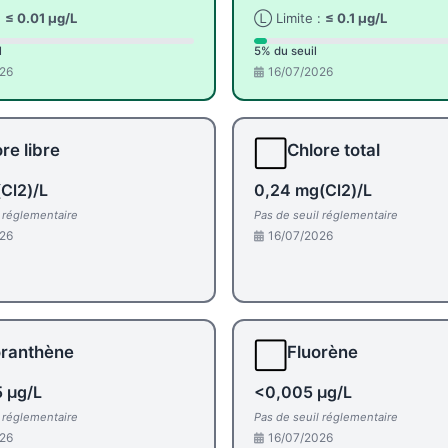
:
≤ 0.01 µg/L
Ⓛ Limite :
≤ 0.1 µg/L
l
5% du seuil
26
16/07/2026
⬜
re libre
Chlore total
Cl2)/L
0,24 mg(Cl2)/L
l réglementaire
Pas de seuil réglementaire
26
16/07/2026
⬜
oranthène
Fluorène
 µg/L
<0,005 µg/L
l réglementaire
Pas de seuil réglementaire
26
16/07/2026