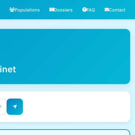
Populations
Dossiers
FAQ
Contact
inet
✕