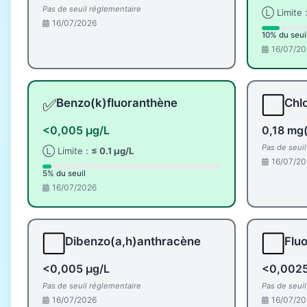
Pas de seuil réglementaire
Ⓛ Limite 
16/07/2026
10% du seui
16/07/20
✅
⬜
Benzo(k)fluoranthène
Chlo
<0,005 µg/L
0,18 mg(
Pas de seui
Ⓛ Limite :
≤ 0.1 µg/L
16/07/20
5% du seuil
16/07/2026
⬜
⬜
Dibenzo(a,h)anthracène
Flu
<0,005 µg/L
<0,0025
Pas de seuil réglementaire
Pas de seui
16/07/2026
16/07/20