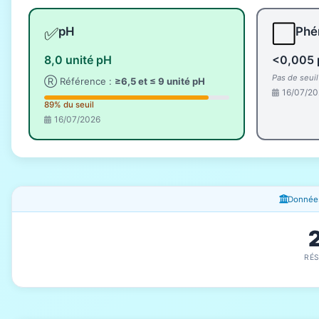
✅
⬜
pH
Phé
8,0 unité pH
<0,005 
Pas de seui
Ⓡ Référence :
≥6,5 et ≤ 9 unité pH
16/07/20
89% du seuil
16/07/2026
Fenêtres d'information
Données
RÉ