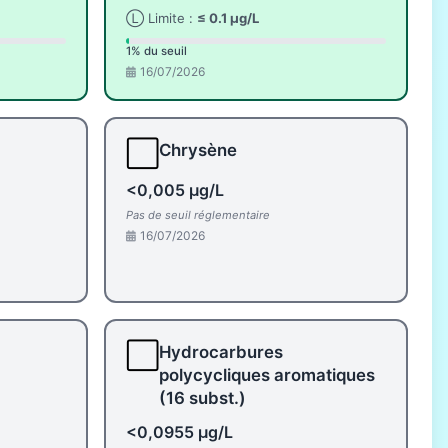
Ⓛ Limite :
≤ 0.1 µg/L
1% du seuil
16/07/2026
⬜
Chrysène
<0,005 µg/L
Pas de seuil réglementaire
16/07/2026
⬜
Hydrocarbures
polycycliques aromatiques
(16 subst.)
<0,0955 µg/L