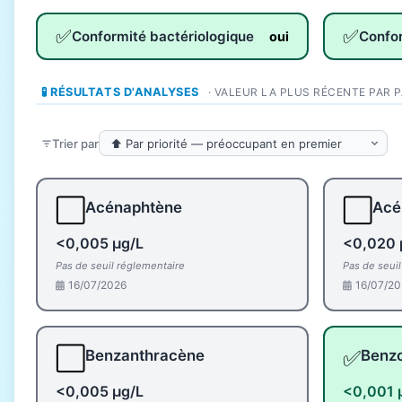
✅
✅
Conformité bactériologique
Confo
oui
🧪 RÉSULTATS D'ANALYSES
· VALEUR LA PLUS RÉCENTE PAR 
Trier par
⬜
⬜
Acénaphtène
Acé
<0,005 µg/L
<0,020 
Pas de seuil réglementaire
Pas de seui
16/07/2026
16/07/20
⬜
✅
Benzanthracène
Benz
<0,005 µg/L
<0,001 