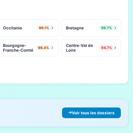
Occitanie
Bretagne
96.1%
99.7%
Bourgogne-
Centre-Val de
96.4%
94.7%
Franche-Comté
Loire
Voir tous les dossiers