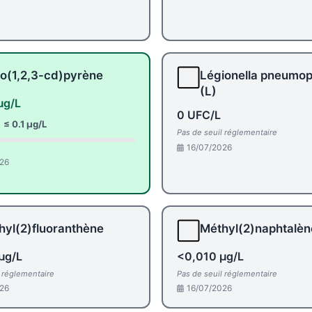
⬜
o(1,2,3-cd)pyrène
Légionella pneumop
(L)
µg/L
0 UFC/L
:
≤ 0.1 µg/L
Pas de seuil réglementaire
16/07/2026
26
⬜
hyl(2)fluoranthène
Méthyl(2)naphtalèn
µg/L
<0,010 µg/L
l réglementaire
Pas de seuil réglementaire
26
16/07/2026