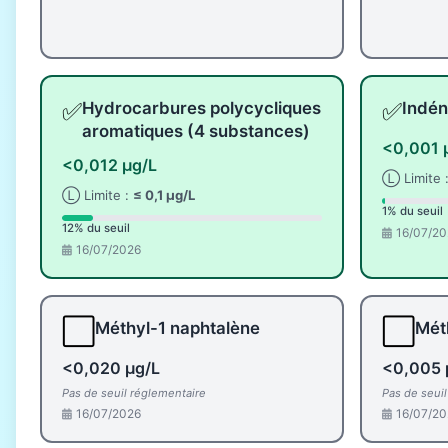
✅
✅
Hydrocarbures polycycliques
Indén
aromatiques (4 substances)
<0,001 
<0,012 µg/L
Ⓛ Limite 
Ⓛ Limite :
≤ 0,1 µg/L
1% du seuil
12% du seuil
16/07/20
16/07/2026
⬜
⬜
Méthyl-1 naphtalène
Mét
<0,020 µg/L
<0,005 
Pas de seuil réglementaire
Pas de seui
16/07/2026
16/07/20