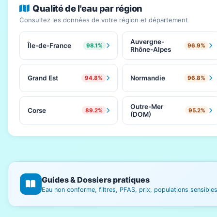
Qualité de l'eau par région
Consultez les données de votre région et département
Auvergne-
Île-de-France
98.1%
96.9%
Rhône-Alpes
Grand Est
Normandie
94.8%
96.8%
Outre-Mer
Corse
89.2%
95.2%
(DOM)
Guides & Dossiers pratiques
Eau non conforme, filtres, PFAS, prix, populations sensibl