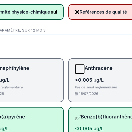
❌
rmité physico-chimique
Références de qualité
oui
PARAMÈTRE, SUR 12 MOIS
⬜
naphthylène
Anthracène
µg/L
<0,005 µg/L
l réglementaire
Pas de seuil réglementaire
26
16/07/2026
✅
o(a)pyrène
Benzo(b)fluoranthèn
µg/L
<0,005 µg/L