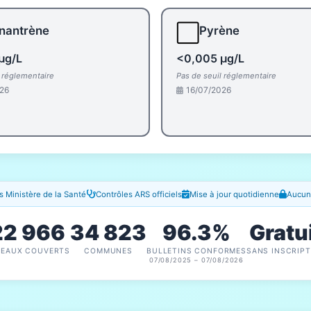
⬜
nantrène
Pyrène
µg/L
<0,005 µg/L
l réglementaire
Pas de seuil réglementaire
26
16/07/2026
 Ministère de la Santé
Contrôles ARS officiels
Mise à jour quotidienne
Aucune
22 966
34 823
96.3%
Gratu
SEAUX COUVERTS
COMMUNES
BULLETINS CONFORMES
SANS INSCRIPT
07/08/2025 – 07/08/2026