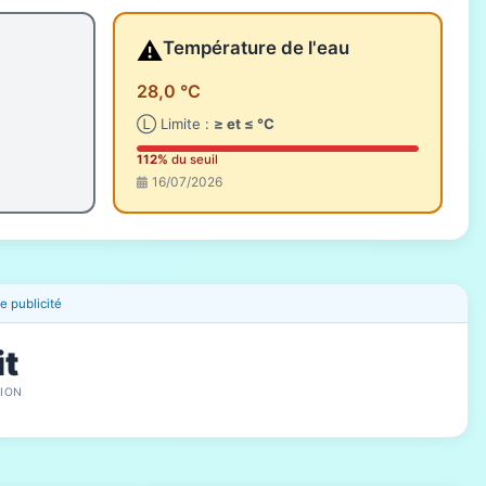
⚠️
Température de l'eau
28,0 °C
Ⓛ Limite :
≥ et ≤ °C
112%
du seuil
16/07/2026
 publicité
it
ION