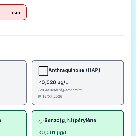
non
⬜
Anthraquinone (HAP)
<0,020 µg/L
Pas de seuil réglementaire
16/07/2026
✅
e
Benzo(g,h,i)pérylène
<0,001 µg/L