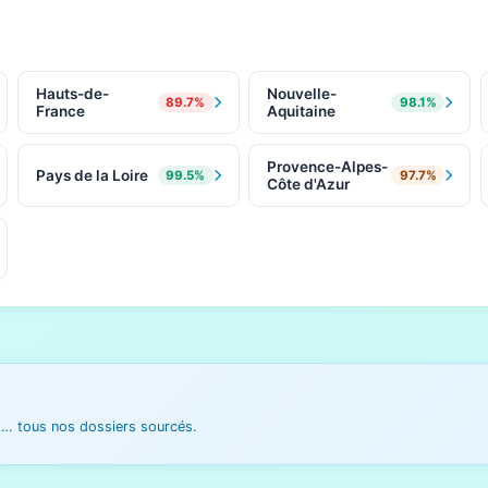
Hauts-de-
Nouvelle-
89.7%
98.1%
France
Aquitaine
Provence-Alpes-
Pays de la Loire
99.5%
97.7%
Côte d'Azur
es… tous nos dossiers sourcés.