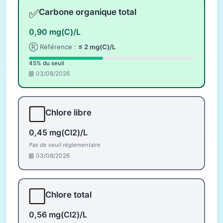
✅
Carbone organique total
0,90 mg(C)/L
Ⓡ Référence :
≤ 2 mg(C)/L
45% du seuil
03/08/2026
⬜
Chlore libre
0,45 mg(Cl2)/L
Pas de seuil réglementaire
03/08/2026
⬜
Chlore total
0,56 mg(Cl2)/L