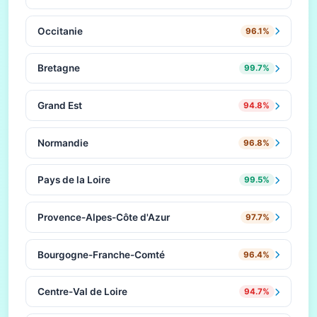
Occitanie
96.1%
Bretagne
99.7%
Grand Est
94.8%
Normandie
96.8%
Pays de la Loire
99.5%
Provence-Alpes-Côte d'Azur
97.7%
Bourgogne-Franche-Comté
96.4%
Centre-Val de Loire
94.7%