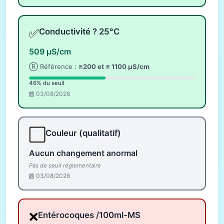
✅
Conductivité ? 25°C
509 µS/cm
Ⓡ Référence :
≥200 et ≤ 1100 µS/cm
46% du seuil
03/08/2026
⬜
Couleur (qualitatif)
Aucun changement anormal
Pas de seuil réglementaire
03/08/2026
❌
Entérocoques /100ml-MS