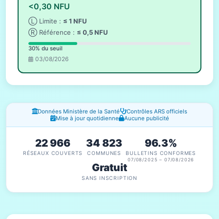
<0,30 NFU
Ⓛ Limite :
≤ 1 NFU
Ⓡ Référence :
≤ 0,5 NFU
30% du seuil
03/08/2026
Fenêtres d'information
Données Ministère de la Santé
Contrôles ARS officiels
Mise à jour quotidienne
Aucune publicité
22 966
34 823
96.3%
RÉSEAUX COUVERTS
COMMUNES
BULLETINS CONFORMES
07/08/2025 – 07/08/2026
Gratuit
SANS INSCRIPTION