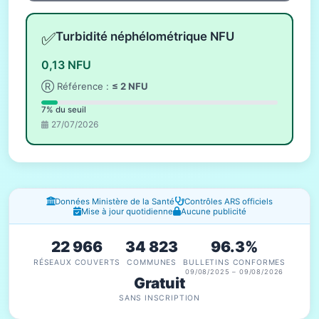
✅
Turbidité néphélométrique NFU
0,13 NFU
Ⓡ Référence :
≤ 2 NFU
7% du seuil
27/07/2026
Fenêtres d'information
Données Ministère de la Santé
Contrôles ARS officiels
Mise à jour quotidienne
Aucune publicité
22 966
34 823
96.3%
RÉSEAUX COUVERTS
COMMUNES
BULLETINS CONFORMES
09/08/2025 – 09/08/2026
Gratuit
SANS INSCRIPTION