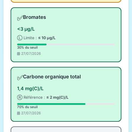
✅
Bromates
<3 µg/L
Ⓛ Limite :
≤ 10 µg/L
30% du seuil
27/07/2026
✅
Carbone organique total
1,4 mg(C)/L
Ⓡ Référence :
≤ 2 mg(C)/L
70% du seuil
27/07/2026