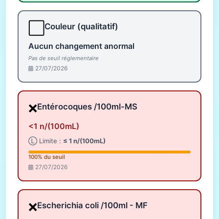
⬜
Couleur (qualitatif)
Aucun changement anormal
Pas de seuil réglementaire
27/07/2026
❌
Entérocoques /100ml-MS
<1 n/(100mL)
Ⓛ Limite :
≤ 1 n/(100mL)
100% du seuil
27/07/2026
❌
Escherichia coli /100ml - MF