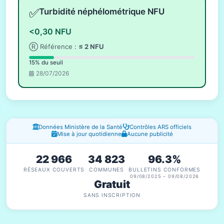
✅
Turbidité néphélométrique NFU
<0,30 NFU
Ⓡ Référence :
≤ 2 NFU
15% du seuil
28/07/2026
Fenêtres d'information
Données Ministère de la Santé
Contrôles ARS officiels
Mise à jour quotidienne
Aucune publicité
22 966
34 823
96.3%
RÉSEAUX COUVERTS
COMMUNES
BULLETINS CONFORMES
09/08/2025 – 09/08/2026
Gratuit
SANS INSCRIPTION