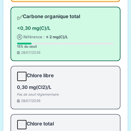
✅
Carbone organique total
<0,30 mg(C)/L
Ⓡ Référence :
≤ 2 mg(C)/L
15% du seuil
28/07/2026
⬜
Chlore libre
0,30 mg(Cl2)/L
Pas de seuil réglementaire
28/07/2026
⬜
Chlore total