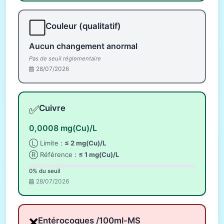
⬜
Couleur (qualitatif)
Aucun changement anormal
Pas de seuil réglementaire
28/07/2026
✅
Cuivre
0,0008 mg(Cu)/L
Ⓛ Limite :
≤ 2 mg(Cu)/L
Ⓡ Référence :
≤ 1 mg(Cu)/L
0% du seuil
28/07/2026
❌
Entérocoques /100ml-MS