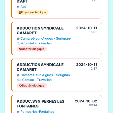
10:27
D'APT
Apt
Physico-chimique
ADDUCTION SYNDICALE
2024-10-11
15:05
CAMARET
Camaret-sur-Aigues
·
Sérignan-
du-Comtat
·
Travaillan
Bactériologique
ADDUCTION SYNDICALE
2024-10-11
12:37
CAMARET
Camaret-sur-Aigues
·
Sérignan-
du-Comtat
·
Travaillan
Bactériologique
ADDUC.SYN.PERNES LES
2024-10-02
09:14
FONTAINES
Pernes-les-Fontaines