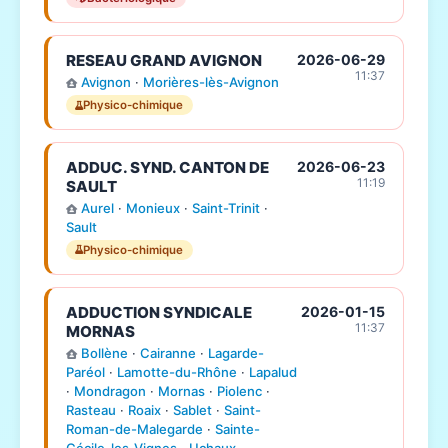
RESEAU GRAND AVIGNON
2026-06-29
11:37
Avignon
·
Morières-lès-Avignon
Physico-chimique
ADDUC. SYND. CANTON DE
2026-06-23
11:19
SAULT
Aurel
·
Monieux
·
Saint-Trinit
·
Sault
Physico-chimique
ADDUCTION SYNDICALE
2026-01-15
11:37
MORNAS
Bollène
·
Cairanne
·
Lagarde-
Paréol
·
Lamotte-du-Rhône
·
Lapalud
·
Mondragon
·
Mornas
·
Piolenc
·
Rasteau
·
Roaix
·
Sablet
·
Saint-
Roman-de-Malegarde
·
Sainte-
Cécile-les-Vignes
·
Uchaux
·