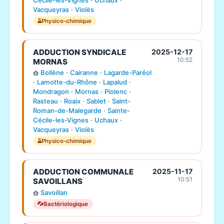
Vacqueyras
·
Violès
Physico-chimique
ADDUCTION SYNDICALE
2025-12-17
10:52
MORNAS
Bollène
·
Cairanne
·
Lagarde-Paréol
·
Lamotte-du-Rhône
·
Lapalud
·
Mondragon
·
Mornas
·
Piolenc
·
Rasteau
·
Roaix
·
Sablet
·
Saint-
Roman-de-Malegarde
·
Sainte-
Cécile-les-Vignes
·
Uchaux
·
Vacqueyras
·
Violès
Physico-chimique
ADDUCTION COMMUNALE
2025-11-17
10:51
SAVOILLANS
Savoillan
Bactériologique