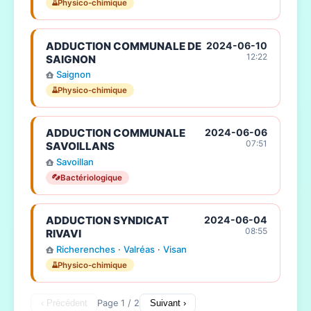
Physico-chimique
ADDUCTION COMMUNALE DE
2024-06-10
12:22
SAIGNON
Saignon
Physico-chimique
ADDUCTION COMMUNALE
2024-06-06
07:51
SAVOILLANS
Savoillan
Bactériologique
ADDUCTION SYNDICAT
2024-06-04
08:55
RIVAVI
Richerenches
·
Valréas
·
Visan
Physico-chimique
‹ Précédent
Page 1 / 2
Suivant ›