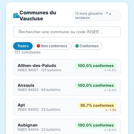
Communes du
12 mois glissants · ↗↘
Vaucluse
tendance
Toutes
Non conformes
Conformes
151 communes
Althen-des-Paluds
100.0% conformes
INSEE 84001 · 125 bulletins
→ +0.0%
Ansouis
100.0% conformes
INSEE 84002 · 69 bulletins
→ +0.0%
Apt
95.7% conformes
INSEE 84003 · 23 bulletins
↘ -1.5%
Aubignan
100.0% conformes
INSEE 84004 · 22 bulletins
→ +0.0%