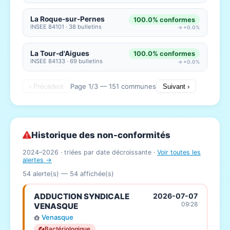
La Roque-sur-Pernes
100.0% conformes
INSEE 84101 · 38 bulletins
→ +0.0%
La Tour-d'Aigues
100.0% conformes
INSEE 84133 · 69 bulletins
→ +0.0%
Page 1/3 — 151 communes
‹ Précédent
Suivant ›
Historique des non-conformités
2024–2026 · triées par date décroissante ·
Voir toutes les
alertes →
54 alerte(s) —
54
affichée(s)
ADDUCTION SYNDICALE
2026-07-07
09:28
VENASQUE
Venasque
Bactériologique