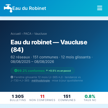
Eau du Robinet
Accueil
›
PACA
›
Vaucluse
Eau du robinet — Vaucluse
(84)
62 réseaux · 151 communes · 12 mois glissants ·
08/08/2025 – 08/08/2026
99.2% conformes
↗ +0.5% vs an passé
Fenêtre glissante 12 mois (J−365→J) · tendance vs
J−730→J−365 ·
méthodologie
· mise à jour quotidienne
1 305
11
151
0.8%
BULLETINS
NON CONFORMES
COMMUNES
TAUX NC