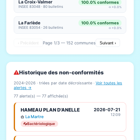
La Croix-Valmer
100.0% conformes
INSEE 83048 · 80 bulletins
→ +0.0%
La Farlède
100.0% conformes
INSEE 83054 · 26 bulletins
→ +0.0%
Page 1/3 — 152 communes
‹ Précédent
Suivant ›
Historique des non-conformités
2024–2026 · triées par date décroissante ·
Voir toutes les
alertes →
77 alerte(s) —
77
affichée(s)
HAMEAU PLAN D'ANELLE
2026-07-21
12:09
La Martre
Bactériologique