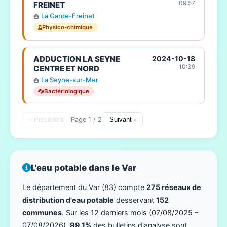
09:57
FREINET
La Garde-Freinet
Physico-chimique
ADDUCTION LA SEYNE
2024-10-18
10:39
CENTRE ET NORD
La Seyne-sur-Mer
Bactériologique
‹ Précédent
Page 1 / 2
Suivant ›
L'eau potable dans le Var
Le département du Var (83) compte
275 réseaux de
distribution d'eau potable
desservant
152
communes
. Sur les 12 derniers mois (07/08/2025 –
07/08/2026),
99.1%
des bulletins d'analyse sont