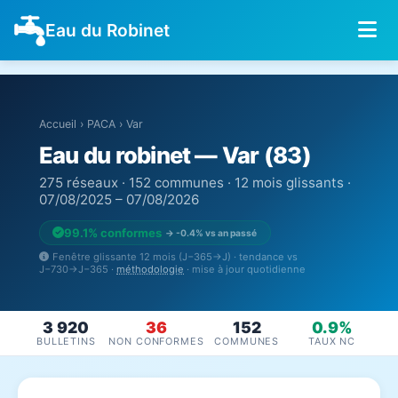
Eau du Robinet
Accueil
›
PACA
›
Var
Eau du robinet — Var (83)
275 réseaux · 152 communes · 12 mois glissants ·
07/08/2025 – 07/08/2026
99.1% conformes
→ -0.4% vs an passé
Fenêtre glissante 12 mois (J−365→J) · tendance vs
J−730→J−365 ·
méthodologie
· mise à jour quotidienne
3 920
36
152
0.9%
BULLETINS
NON CONFORMES
COMMUNES
TAUX NC