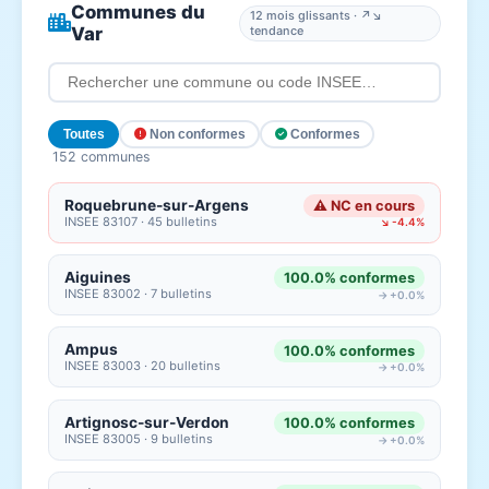
Communes du
12 mois glissants · ↗↘
Var
tendance
Toutes
Non conformes
Conformes
152 communes
Roquebrune-sur-Argens
⚠ NC en cours
INSEE 83107 · 45 bulletins
↘ -4.4%
Aiguines
100.0% conformes
INSEE 83002 · 7 bulletins
→ +0.0%
Ampus
100.0% conformes
INSEE 83003 · 20 bulletins
→ +0.0%
Artignosc-sur-Verdon
100.0% conformes
INSEE 83005 · 9 bulletins
→ +0.0%