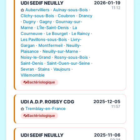
UDI SEDIF NEUILLY
2026-01-19
11:12
Aubervilliers
·
Aulnay-sous-Bois
·
Clichy-sous-Bois
·
Coubron
·
Drancy
·
Dugny
·
Gagny
·
Gournay-sur-
Marne
·
L'Île-Saint-Denis
·
La
Courneuve
·
Le Bourget
·
Le Raincy
·
Les Pavillons-sous-Bois
·
Livry-
Gargan
·
Montfermeil
·
Neuilly-
Plaisance
·
Neuilly-sur-Marne
·
Noisy-le-Grand
·
Rosny-sous-Bois
·
Saint-Denis
·
Saint-Ouen-sur-Seine
·
Sevran
·
Stains
·
Vaujours
·
Villemomble
Bactériologique
UDI A.D.P. ROISSY CDG
2025-12-05
11:57
Tremblay-en-France
Bactériologique
UDI SEDIF NEUILLY
2025-11-06
09:38