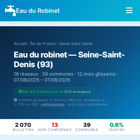
Eau du Robinet
Accueil
›
Île-de-France
›
Seine-Saint-Denis
Eau du robinet — Seine-Saint-
Denis (93)
18 réseaux · 39 communes · 12 mois glissants ·
07/08/2025 – 07/08/2026
99.4% conformes
→ -0.1% vs an passé
Fenêtre glissante 12 mois (J−365→J) · tendance vs
J−730→J−365 ·
méthodologie
· mise à jour quotidienne
2 070
13
39
0.6%
BULLETINS
NON CONFORMES
COMMUNES
TAUX NC