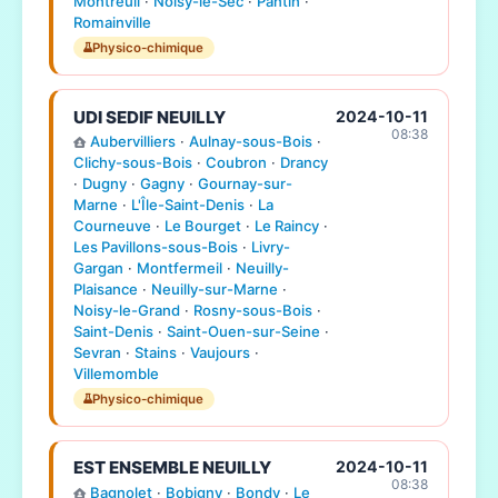
Montreuil
·
Noisy-le-Sec
·
Pantin
·
Romainville
Physico-chimique
UDI SEDIF NEUILLY
2024-10-11
08:38
Aubervilliers
·
Aulnay-sous-Bois
·
Clichy-sous-Bois
·
Coubron
·
Drancy
·
Dugny
·
Gagny
·
Gournay-sur-
Marne
·
L'Île-Saint-Denis
·
La
Courneuve
·
Le Bourget
·
Le Raincy
·
Les Pavillons-sous-Bois
·
Livry-
Gargan
·
Montfermeil
·
Neuilly-
Plaisance
·
Neuilly-sur-Marne
·
Noisy-le-Grand
·
Rosny-sous-Bois
·
Saint-Denis
·
Saint-Ouen-sur-Seine
·
Sevran
·
Stains
·
Vaujours
·
Villemomble
Physico-chimique
EST ENSEMBLE NEUILLY
2024-10-11
08:38
Bagnolet
·
Bobigny
·
Bondy
·
Le