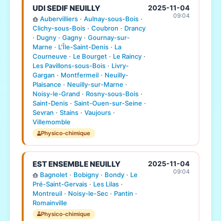
UDI SEDIF NEUILLY
2025-11-04
09:04
Aubervilliers
·
Aulnay-sous-Bois
·
Clichy-sous-Bois
·
Coubron
·
Drancy
·
Dugny
·
Gagny
·
Gournay-sur-
Marne
·
L'Île-Saint-Denis
·
La
Courneuve
·
Le Bourget
·
Le Raincy
·
Les Pavillons-sous-Bois
·
Livry-
Gargan
·
Montfermeil
·
Neuilly-
Plaisance
·
Neuilly-sur-Marne
·
Noisy-le-Grand
·
Rosny-sous-Bois
·
Saint-Denis
·
Saint-Ouen-sur-Seine
·
Sevran
·
Stains
·
Vaujours
·
Villemomble
Physico-chimique
EST ENSEMBLE NEUILLY
2025-11-04
09:04
Bagnolet
·
Bobigny
·
Bondy
·
Le
Pré-Saint-Gervais
·
Les Lilas
·
Montreuil
·
Noisy-le-Sec
·
Pantin
·
Romainville
Physico-chimique