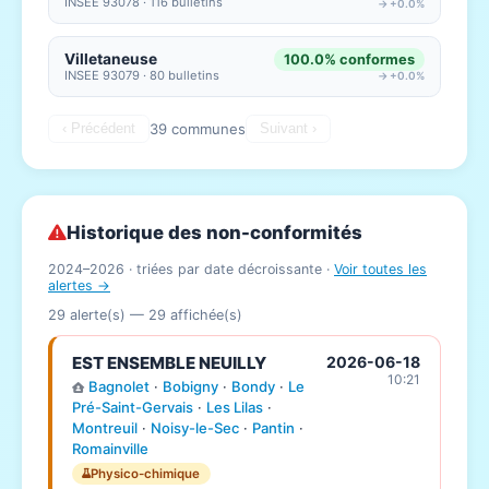
INSEE 93078 · 116 bulletins
→ +0.0%
Villetaneuse
100.0% conformes
INSEE 93079 · 80 bulletins
→ +0.0%
39 communes
‹ Précédent
Suivant ›
Historique des non-conformités
2024–2026 · triées par date décroissante ·
Voir toutes les
alertes →
29 alerte(s) —
29
affichée(s)
EST ENSEMBLE NEUILLY
2026-06-18
10:21
Bagnolet
·
Bobigny
·
Bondy
·
Le
Pré-Saint-Gervais
·
Les Lilas
·
Montreuil
·
Noisy-le-Sec
·
Pantin
·
Romainville
Physico-chimique