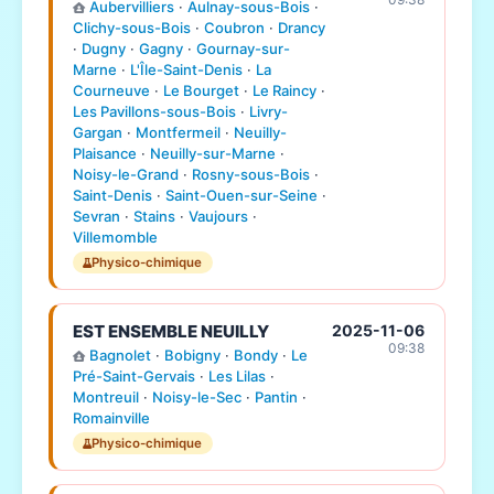
Aubervilliers
·
Aulnay-sous-Bois
·
Clichy-sous-Bois
·
Coubron
·
Drancy
·
Dugny
·
Gagny
·
Gournay-sur-
Marne
·
L'Île-Saint-Denis
·
La
Courneuve
·
Le Bourget
·
Le Raincy
·
Les Pavillons-sous-Bois
·
Livry-
Gargan
·
Montfermeil
·
Neuilly-
Plaisance
·
Neuilly-sur-Marne
·
Noisy-le-Grand
·
Rosny-sous-Bois
·
Saint-Denis
·
Saint-Ouen-sur-Seine
·
Sevran
·
Stains
·
Vaujours
·
Villemomble
Physico-chimique
EST ENSEMBLE NEUILLY
2025-11-06
09:38
Bagnolet
·
Bobigny
·
Bondy
·
Le
Pré-Saint-Gervais
·
Les Lilas
·
Montreuil
·
Noisy-le-Sec
·
Pantin
·
Romainville
Physico-chimique