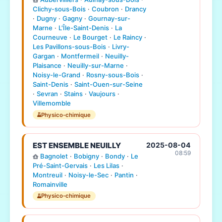
Clichy-sous-Bois
·
Coubron
·
Drancy
·
Dugny
·
Gagny
·
Gournay-sur-
Marne
·
L'Île-Saint-Denis
·
La
Courneuve
·
Le Bourget
·
Le Raincy
·
Les Pavillons-sous-Bois
·
Livry-
Gargan
·
Montfermeil
·
Neuilly-
Plaisance
·
Neuilly-sur-Marne
·
Noisy-le-Grand
·
Rosny-sous-Bois
·
Saint-Denis
·
Saint-Ouen-sur-Seine
·
Sevran
·
Stains
·
Vaujours
·
Villemomble
Physico-chimique
EST ENSEMBLE NEUILLY
2025-08-04
08:59
Bagnolet
·
Bobigny
·
Bondy
·
Le
Pré-Saint-Gervais
·
Les Lilas
·
Montreuil
·
Noisy-le-Sec
·
Pantin
·
Romainville
Physico-chimique