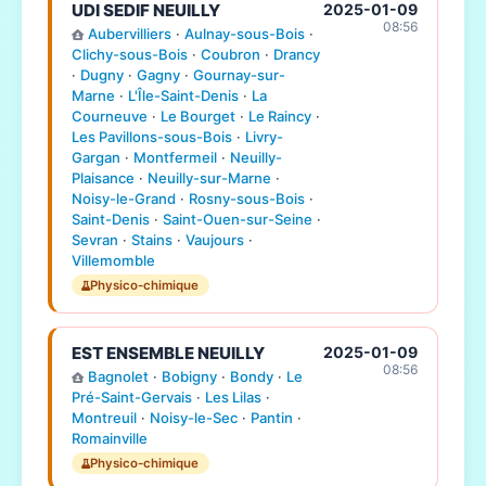
UDI SEDIF NEUILLY
2025-01-09
08:56
Aubervilliers
·
Aulnay-sous-Bois
·
Clichy-sous-Bois
·
Coubron
·
Drancy
·
Dugny
·
Gagny
·
Gournay-sur-
Marne
·
L'Île-Saint-Denis
·
La
Courneuve
·
Le Bourget
·
Le Raincy
·
Les Pavillons-sous-Bois
·
Livry-
Gargan
·
Montfermeil
·
Neuilly-
Plaisance
·
Neuilly-sur-Marne
·
Noisy-le-Grand
·
Rosny-sous-Bois
·
Saint-Denis
·
Saint-Ouen-sur-Seine
·
Sevran
·
Stains
·
Vaujours
·
Villemomble
Physico-chimique
EST ENSEMBLE NEUILLY
2025-01-09
08:56
Bagnolet
·
Bobigny
·
Bondy
·
Le
Pré-Saint-Gervais
·
Les Lilas
·
Montreuil
·
Noisy-le-Sec
·
Pantin
·
Romainville
Physico-chimique