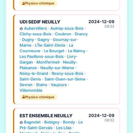
Physico-chimique
UDI SEDIF NEUILLY
2024-12-09
08:32
Aubervilliers
·
Aulnay-sous-Bois
·
Clichy-sous-Bois
·
Coubron
·
Drancy
·
Dugny
·
Gagny
·
Gournay-sur-
Marne
·
L'Île-Saint-Denis
·
La
Courneuve
·
Le Bourget
·
Le Raincy
·
Les Pavillons-sous-Bois
·
Livry-
Gargan
·
Montfermeil
·
Neuilly-
Plaisance
·
Neuilly-sur-Marne
·
Noisy-le-Grand
·
Rosny-sous-Bois
·
Saint-Denis
·
Saint-Ouen-sur-Seine
·
Sevran
·
Stains
·
Vaujours
·
Villemomble
Physico-chimique
EST ENSEMBLE NEUILLY
2024-12-09
08:32
Bagnolet
·
Bobigny
·
Bondy
·
Le
Pré-Saint-Gervais
·
Les Lilas
·