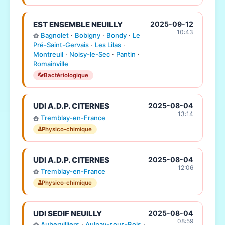
EST ENSEMBLE NEUILLY
2025-09-12
10:43
Bagnolet
·
Bobigny
·
Bondy
·
Le
Pré-Saint-Gervais
·
Les Lilas
·
Montreuil
·
Noisy-le-Sec
·
Pantin
·
Romainville
Bactériologique
UDI A.D.P. CITERNES
2025-08-04
13:14
Tremblay-en-France
Physico-chimique
UDI A.D.P. CITERNES
2025-08-04
12:06
Tremblay-en-France
Physico-chimique
UDI SEDIF NEUILLY
2025-08-04
08:59
Aubervilliers
·
Aulnay-sous-Bois
·