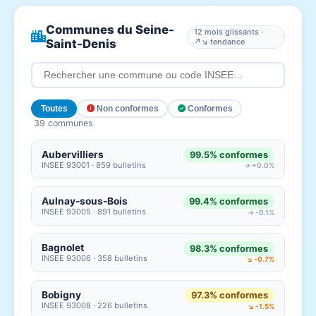
Communes du Seine-
12 mois glissants ·
Saint-Denis
↗↘ tendance
Toutes
Non conformes
Conformes
39 communes
Aubervilliers
99.5% conformes
INSEE 93001 · 859 bulletins
→ +0.0%
Aulnay-sous-Bois
99.4% conformes
INSEE 93005 · 891 bulletins
→ -0.1%
Bagnolet
98.3% conformes
INSEE 93006 · 358 bulletins
↘ -0.7%
Bobigny
97.3% conformes
INSEE 93008 · 226 bulletins
↘ -1.5%