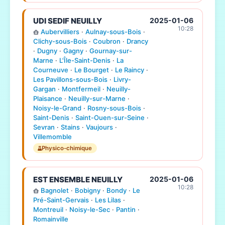
UDI SEDIF NEUILLY
2025-01-06
10:28
Aubervilliers
·
Aulnay-sous-Bois
·
Clichy-sous-Bois
·
Coubron
·
Drancy
·
Dugny
·
Gagny
·
Gournay-sur-
Marne
·
L'Île-Saint-Denis
·
La
Courneuve
·
Le Bourget
·
Le Raincy
·
Les Pavillons-sous-Bois
·
Livry-
Gargan
·
Montfermeil
·
Neuilly-
Plaisance
·
Neuilly-sur-Marne
·
Noisy-le-Grand
·
Rosny-sous-Bois
·
Saint-Denis
·
Saint-Ouen-sur-Seine
·
Sevran
·
Stains
·
Vaujours
·
Villemomble
Physico-chimique
EST ENSEMBLE NEUILLY
2025-01-06
10:28
Bagnolet
·
Bobigny
·
Bondy
·
Le
Pré-Saint-Gervais
·
Les Lilas
·
Montreuil
·
Noisy-le-Sec
·
Pantin
·
Romainville