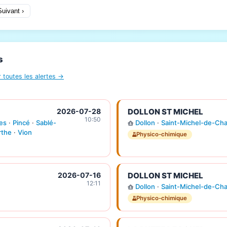
Suivant ›
s
r toutes les alertes →
2026-07-28
DOLLON ST MICHEL
10:50
les
·
Pincé
·
Sablé-
Dollon
·
Saint-Michel-de-Ch
rthe
·
Vion
Physico-chimique
2026-07-16
DOLLON ST MICHEL
12:11
Dollon
·
Saint-Michel-de-Ch
Physico-chimique