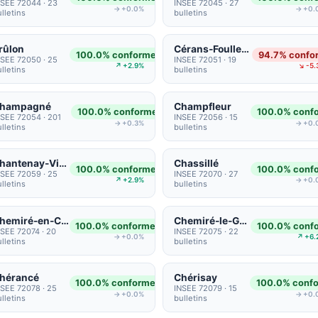
NSEE 72044 · 23
INSEE 72045 · 27
→ +0.0%
→ +0.
lletins
bulletins
rûlon
Cérans-Foulletourte
100.0% conformes
94.7% confo
NSEE 72050 · 25
INSEE 72051 · 19
↗ +2.9%
↘ -5.
lletins
bulletins
hampagné
Champfleur
100.0% conformes
100.0% conf
NSEE 72054 · 201
INSEE 72056 · 15
→ +0.3%
→ +0.
lletins
bulletins
Chantenay-Villedieu
Chassillé
100.0% conformes
100.0% conf
NSEE 72059 · 25
INSEE 72070 · 27
↗ +2.9%
→ +0.
lletins
bulletins
Chemiré-en-Charnie
Chemiré-le-Gaudin
100.0% conformes
100.0% conf
NSEE 72074 · 20
INSEE 72075 · 22
→ +0.0%
↗ +6.
lletins
bulletins
hérancé
Chérisay
100.0% conformes
100.0% conf
NSEE 72078 · 25
INSEE 72079 · 15
→ +0.0%
→ +0.
lletins
bulletins