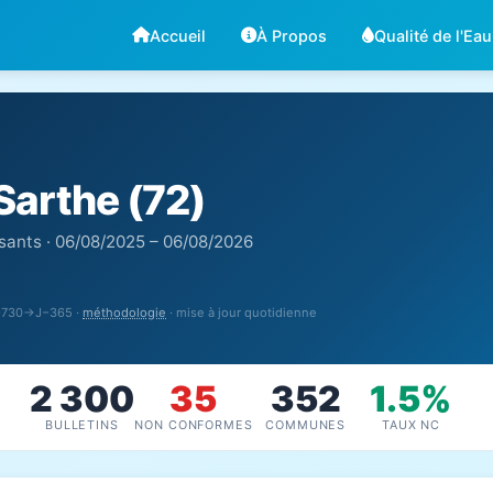
Accueil
À Propos
Qualité de l'Eau
Sarthe (72)
sants · 06/08/2025 – 06/08/2026
J−730→J−365 ·
méthodologie
· mise à jour quotidienne
2 300
35
352
1.5%
BULLETINS
NON CONFORMES
COMMUNES
TAUX NC