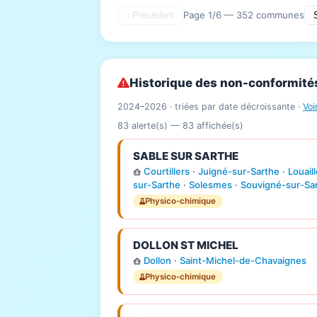
Page 1/6 — 352 communes
‹ Précédent
Historique des non-conformité
2024–2026 · triées par date décroissante ·
Voi
83 alerte(s) —
83
affichée(s)
SABLE SUR SARTHE
Courtillers
·
Juigné-sur-Sarthe
·
Louail
sur-Sarthe
·
Solesmes
·
Souvigné-sur-Sa
Physico-chimique
DOLLON ST MICHEL
Dollon
·
Saint-Michel-de-Chavaignes
Physico-chimique