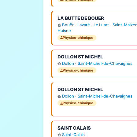
LA BUTTE DE BOUER
Bouër
·
Lavaré
·
Le Luart
·
Saint-Maixen
Huisne
Physico-chimique
DOLLON ST MICHEL
Dollon
·
Saint-Michel-de-Chavaignes
Physico-chimique
DOLLON ST MICHEL
Dollon
·
Saint-Michel-de-Chavaignes
Physico-chimique
SAINT CALAIS
Saint-Calais