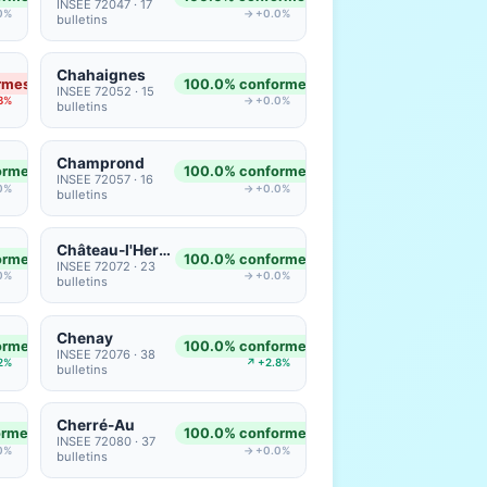
INSEE 72047 · 17
0%
→ +0.0%
bulletins
Chahaignes
rmes
100.0% conformes
INSEE 72052 · 15
3%
→ +0.0%
bulletins
Champrond
ormes
100.0% conformes
INSEE 72057 · 16
0%
→ +0.0%
bulletins
Château-l'Hermitage
ormes
100.0% conformes
INSEE 72072 · 23
0%
→ +0.0%
bulletins
Chenay
ormes
100.0% conformes
INSEE 72076 · 38
2%
↗ +2.8%
bulletins
Cherré-Au
ormes
100.0% conformes
INSEE 72080 · 37
0%
→ +0.0%
bulletins