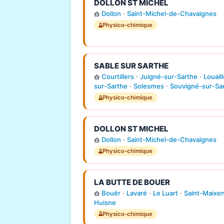
DOLLON ST MICHEL
Dollon
·
Saint-Michel-de-Chavaignes
Physico-chimique
SABLE SUR SARTHE
Courtillers
·
Juigné-sur-Sarthe
·
Louail
sur-Sarthe
·
Solesmes
·
Souvigné-sur-Sa
Physico-chimique
DOLLON ST MICHEL
Dollon
·
Saint-Michel-de-Chavaignes
Physico-chimique
LA BUTTE DE BOUER
Bouër
·
Lavaré
·
Le Luart
·
Saint-Maixen
Huisne
Physico-chimique