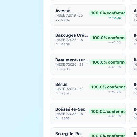
Avessé
A
100.0% conformes
INSEE 72019 · 25
I
↗ +2.9%
bulletins
bu
Bazouges Cré sur Loir
B
100.0% conformes
INSEE 72025 · 18
I
→ +0.0%
bulletins
bu
Beaumont-sur-Sarthe
B
100.0% conformes
INSEE 72029 · 21
IN
→ +0.0%
bulletins
bu
Bérus
100.0% conformes
INSEE 72034 · 29
I
→ +0.0%
bulletins
bu
Boëssé-le-Sec
B
100.0% conformes
INSEE 72038 · 15
I
→ +0.0%
bulletins
bu
Bourg-le-Roi
B
100.0% conformes