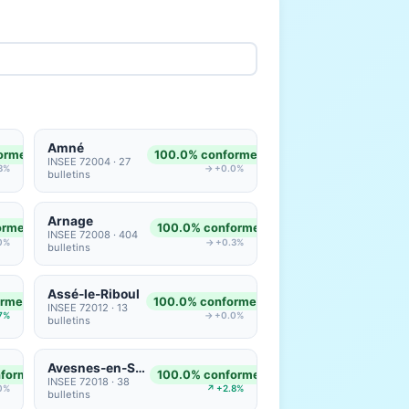
Amné
ormes
100.0% conformes
INSEE 72004 · 27
3%
→ +0.0%
bulletins
Arnage
ormes
100.0% conformes
INSEE 72008 · 404
0%
→ +0.3%
bulletins
Assé-le-Riboul
ormes
100.0% conformes
INSEE 72012 · 13
7%
→ +0.0%
bulletins
Avesnes-en-Saosnois
nformes
100.0% conformes
INSEE 72018 · 38
0%
↗ +2.8%
bulletins