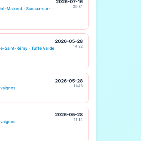
2026-07-16
09:31
int-Maixent
·
Sceaux-sur-
2026-05-28
14:22
le-Saint-Rémy
·
Tuffé Val de
2026-05-28
11:46
avaignes
2026-05-28
11:14
avaignes