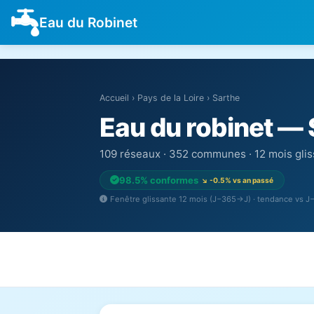
Eau du Robinet
Accueil
›
Pays de la Loire
›
Sarthe
Eau du robinet — 
109 réseaux · 352 communes · 12 mois glis
98.5% conformes
↘ -0.5% vs an passé
Fenêtre glissante 12 mois (J−365→J) · tendance vs 