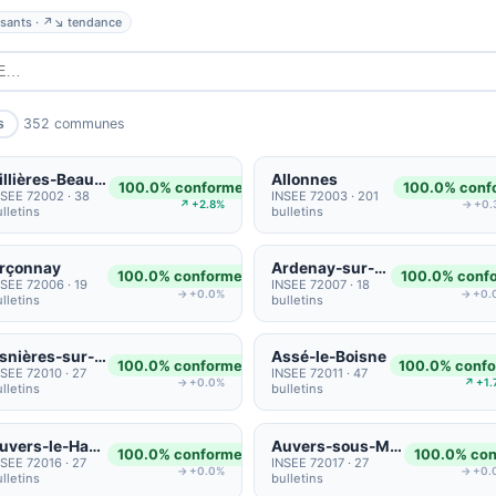
ssants · ↗↘ tendance
352 communes
s
Aillières-Beauvoir
Allonnes
100.0% conformes
100.0% conf
NSEE 72002 · 38
INSEE 72003 · 201
↗ +2.8%
→ +0.
lletins
bulletins
rçonnay
Ardenay-sur-Mérize
100.0% conformes
100.0% conf
NSEE 72006 · 19
INSEE 72007 · 18
→ +0.0%
→ +0.
lletins
bulletins
Asnières-sur-Vègre
Assé-le-Boisne
100.0% conformes
100.0% conf
NSEE 72010 · 27
INSEE 72011 · 47
→ +0.0%
↗ +1.
lletins
bulletins
Auvers-le-Hamon
Auvers-sous-Montfaucon
100.0% conformes
100.0% co
NSEE 72016 · 27
INSEE 72017 · 27
→ +0.0%
→ +0.
lletins
bulletins