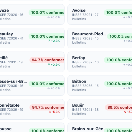
vezé
Avoise
100.0% conformes
100.0% conf
NSEE 72020 · 16
INSEE 72021 · 27
→ +0.0%
→ +0.
lletins
bulletins
eaufay
Beaumont-Pied-de-Bœuf
100.0% conformes
100.0% con
NSEE 72026 · 41
INSEE 72028 · 15
↗ +2.3%
→ +0.
lletins
bulletins
eillé
Berfay
94.7% conformes
100.0% conf
SEE 72031 · 19
INSEE 72032 · 10
↗ +0.9%
→ +0.
lletins
bulletins
Bessé-sur-Braye
Béthon
100.0% conformes
100.0% conf
NSEE 72035 · 16
INSEE 72036 · 15
→ +0.0%
→ +0.
lletins
bulletins
onnétable
Bouër
94.7% conformes
89.5% confo
NSEE 72039 · 19
INSEE 72041 · 38
↘ -5.3%
↘ -5.
lletins
bulletins
ousse
Brains-sur-Gée
100.0% conformes
100.0% conf