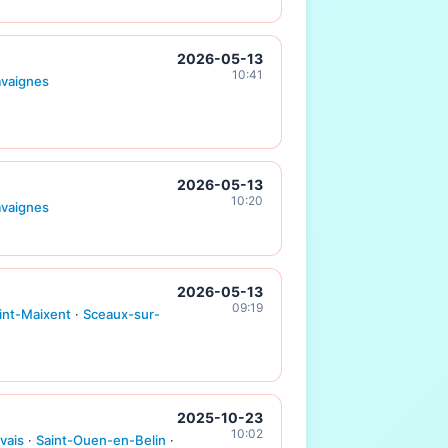
2026-05-13
10:41
avaignes
2026-05-13
10:20
avaignes
2026-05-13
09:19
int-Maixent
·
Sceaux-sur-
2025-10-23
10:02
vais
·
Saint-Ouen-en-Belin
·