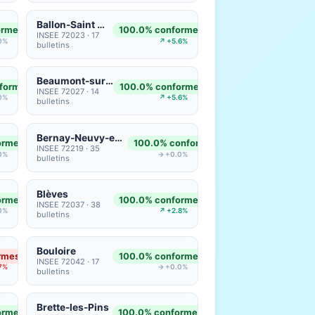
Ballon-Saint Mars
ormes
100.0% conformes
INSEE 72023 · 17
0%
↗ +5.6%
bulletins
Beaumont-sur-Dême
formes
100.0% conformes
INSEE 72027 · 14
0%
↗ +5.6%
bulletins
Bernay-Neuvy-en-Champagne
ormes
100.0% conformes
INSEE 72219 · 35
0%
→ +0.0%
bulletins
Blèves
ormes
100.0% conformes
INSEE 72037 · 38
0%
↗ +2.8%
bulletins
Bouloire
rmes
100.0% conformes
INSEE 72042 · 17
7%
→ +0.0%
bulletins
Brette-les-Pins
ormes
100.0% conformes