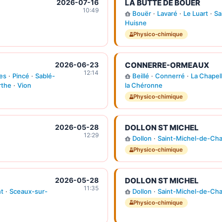
2026-07-16
LA BUTTE DE BOUER
10:49
Bouër
·
Lavaré
·
Le Luart
·
Sa
Huisne
Physico-chimique
2026-06-23
CONNERRE-ORMEAUX
12:14
les
·
Pincé
·
Sablé-
Beillé
·
Connerré
·
La Chapel
rthe
·
Vion
la Chéronne
Physico-chimique
2026-05-28
DOLLON ST MICHEL
12:29
Dollon
·
Saint-Michel-de-Ch
Physico-chimique
2026-05-28
DOLLON ST MICHEL
11:35
t
·
Sceaux-sur-
Dollon
·
Saint-Michel-de-Ch
Physico-chimique