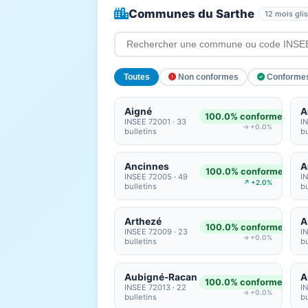
Communes du Sarthe
12 mois gli
Toutes
Non conformes
Conforme
Aigné
100.0% conformes
INSEE 72001 · 33
I
→ +0.0%
bulletins
bu
Ancinnes
A
100.0% conformes
INSEE 72005 · 49
I
↗ +2.0%
bulletins
bu
Arthezé
100.0% conformes
INSEE 72009 · 23
I
→ +0.0%
bulletins
bu
Aubigné-Racan
100.0% conformes
INSEE 72013 · 22
I
→ +0.0%
bulletins
bu