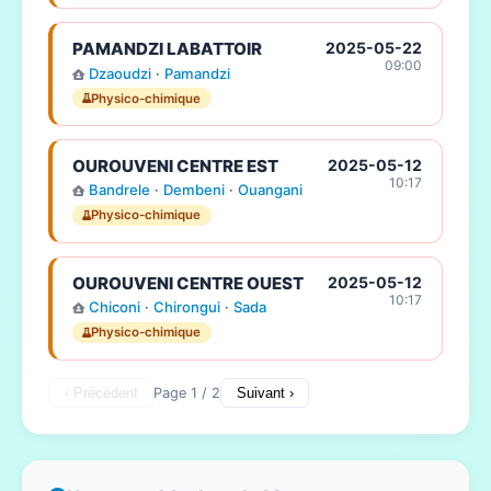
PAMANDZI LABATTOIR
2025-05-22
09:00
Dzaoudzi
·
Pamandzi
Physico-chimique
OUROUVENI CENTRE EST
2025-05-12
10:17
Bandrele
·
Dembeni
·
Ouangani
Physico-chimique
OUROUVENI CENTRE OUEST
2025-05-12
10:17
Chiconi
·
Chirongui
·
Sada
Physico-chimique
‹ Précédent
Page 1 / 2
Suivant ›