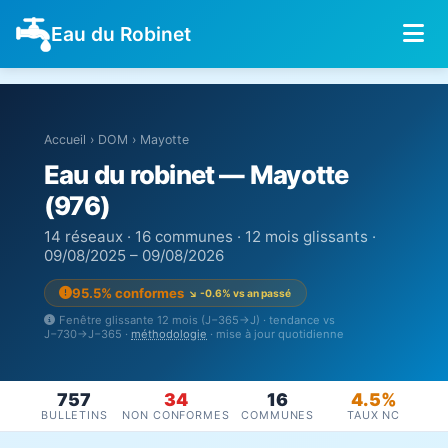
Eau du Robinet
Accueil
›
DOM
›
Mayotte
Eau du robinet — Mayotte
(976)
14 réseaux · 16 communes · 12 mois glissants ·
09/08/2025 – 09/08/2026
95.5% conformes
↘ -0.6% vs an passé
Fenêtre glissante 12 mois (J−365→J) · tendance vs
J−730→J−365 ·
méthodologie
· mise à jour quotidienne
757
34
16
4.5%
BULLETINS
NON CONFORMES
COMMUNES
TAUX NC