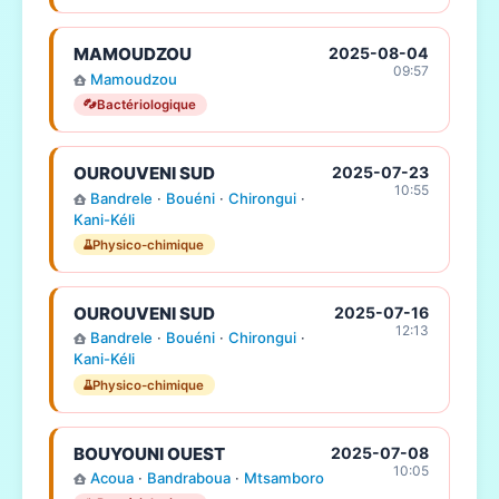
MAMOUDZOU
2025-08-04
09:57
Mamoudzou
Bactériologique
OUROUVENI SUD
2025-07-23
10:55
Bandrele
·
Bouéni
·
Chirongui
·
Kani-Kéli
Physico-chimique
OUROUVENI SUD
2025-07-16
12:13
Bandrele
·
Bouéni
·
Chirongui
·
Kani-Kéli
Physico-chimique
BOUYOUNI OUEST
2025-07-08
10:05
Acoua
·
Bandraboua
·
Mtsamboro