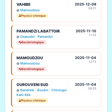
VAHIBE
2025-12-08
09:31
Mamoudzou
Physico-chimique
PAMANDZI LABATTOIR
2025-11-10
11:23
Dzaoudzi
·
Pamandzi
Bactériologique
MAMOUDZOU
2025-11-04
12:13
Mamoudzou
Bactériologique
OUROUVENI SUD
2025-11-04
08:35
Bandrele
·
Bouéni
·
Chirongui
·
Kani-Kéli
Physico-chimique