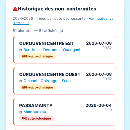
Historique des non-conformités
2024–2026 · triées par date décroissante ·
Voir toutes les
alertes →
81 alerte(s) —
81
affichée(s)
OUROUVENI CENTRE EST
2026-07-08
09:52
Bandrele
·
Dembeni
·
Ouangani
Physico-chimique
OUROUVENI CENTRE OUEST
2026-07-08
09:52
Chiconi
·
Chirongui
·
Sada
Physico-chimique
PASSAMAINTY
2026-06-04
11:09
Mamoudzou
Bactériologique