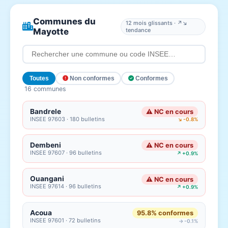
Communes du
12 mois glissants · ↗↘
Mayotte
tendance
Toutes
Non conformes
Conformes
16 communes
Bandrele
⚠ NC en cours
INSEE 97603 · 180 bulletins
↘ -0.8%
Dembeni
⚠ NC en cours
INSEE 97607 · 96 bulletins
↗ +0.9%
Ouangani
⚠ NC en cours
INSEE 97614 · 96 bulletins
↗ +0.9%
Acoua
95.8% conformes
INSEE 97601 · 72 bulletins
→ -0.1%