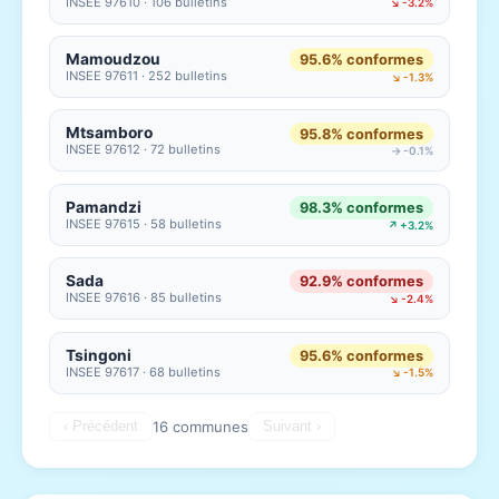
INSEE 97610 · 106 bulletins
↘ -3.2%
Mamoudzou
95.6% conformes
INSEE 97611 · 252 bulletins
↘ -1.3%
Mtsamboro
95.8% conformes
INSEE 97612 · 72 bulletins
→ -0.1%
Pamandzi
98.3% conformes
INSEE 97615 · 58 bulletins
↗ +3.2%
Sada
92.9% conformes
INSEE 97616 · 85 bulletins
↘ -2.4%
Tsingoni
95.6% conformes
INSEE 97617 · 68 bulletins
↘ -1.5%
16 communes
‹ Précédent
Suivant ›