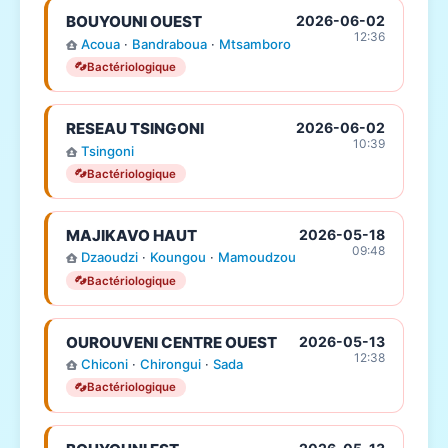
BOUYOUNI OUEST
2026-06-02
12:36
Acoua
·
Bandraboua
·
Mtsamboro
Bactériologique
RESEAU TSINGONI
2026-06-02
10:39
Tsingoni
Bactériologique
MAJIKAVO HAUT
2026-05-18
09:48
Dzaoudzi
·
Koungou
·
Mamoudzou
Bactériologique
OUROUVENI CENTRE OUEST
2026-05-13
12:38
Chiconi
·
Chirongui
·
Sada
Bactériologique