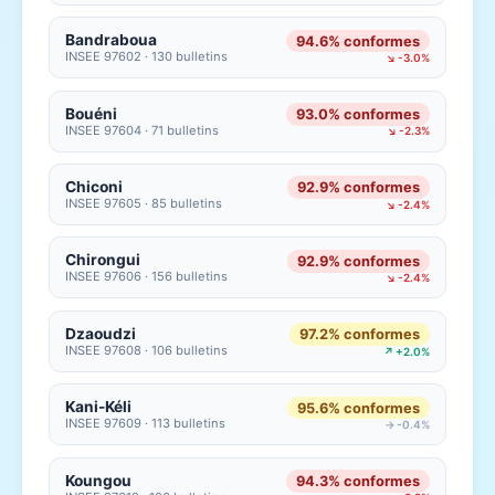
Bandraboua
94.6% conformes
INSEE 97602 · 130 bulletins
↘ -3.0%
Bouéni
93.0% conformes
INSEE 97604 · 71 bulletins
↘ -2.3%
Chiconi
92.9% conformes
INSEE 97605 · 85 bulletins
↘ -2.4%
Chirongui
92.9% conformes
INSEE 97606 · 156 bulletins
↘ -2.4%
Dzaoudzi
97.2% conformes
INSEE 97608 · 106 bulletins
↗ +2.0%
Kani-Kéli
95.6% conformes
INSEE 97609 · 113 bulletins
→ -0.4%
Koungou
94.3% conformes