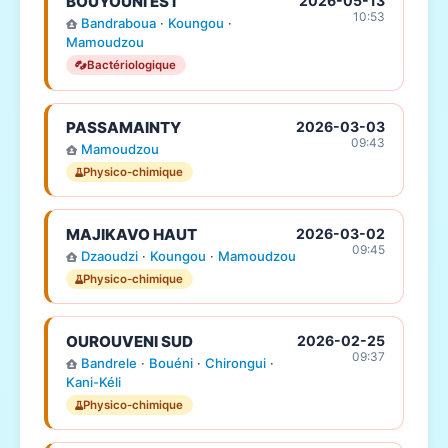
BOUYOUNI EST
2026-05-13
10:53
Bandraboua
·
Koungou
·
Mamoudzou
Bactériologique
PASSAMAINTY
2026-03-03
09:43
Mamoudzou
Physico-chimique
MAJIKAVO HAUT
2026-03-02
09:45
Dzaoudzi
·
Koungou
·
Mamoudzou
Physico-chimique
OUROUVENI SUD
2026-02-25
09:37
Bandrele
·
Bouéni
·
Chirongui
·
Kani-Kéli
Physico-chimique