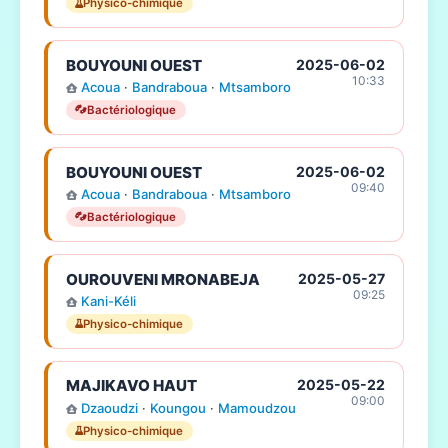
Physico-chimique
BOUYOUNI OUEST
2025-06-02
10:33
Acoua
·
Bandraboua
·
Mtsamboro
Bactériologique
BOUYOUNI OUEST
2025-06-02
09:40
Acoua
·
Bandraboua
·
Mtsamboro
Bactériologique
OUROUVENI MRONABEJA
2025-05-27
09:25
Kani-Kéli
Physico-chimique
MAJIKAVO HAUT
2025-05-22
09:00
Dzaoudzi
·
Koungou
·
Mamoudzou
Physico-chimique