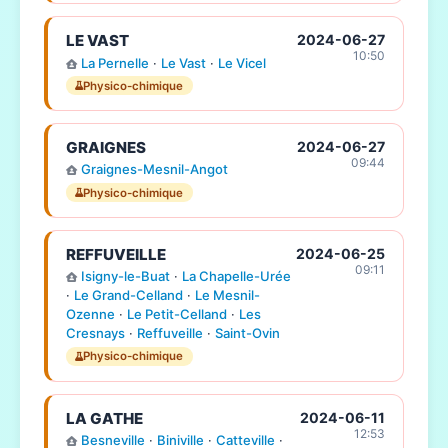
LE VAST
2024-06-27
10:50
La Pernelle
·
Le Vast
·
Le Vicel
Physico-chimique
GRAIGNES
2024-06-27
09:44
Graignes-Mesnil-Angot
Physico-chimique
REFFUVEILLE
2024-06-25
09:11
Isigny-le-Buat
·
La Chapelle-Urée
·
Le Grand-Celland
·
Le Mesnil-
Ozenne
·
Le Petit-Celland
·
Les
Cresnays
·
Reffuveille
·
Saint-Ovin
Physico-chimique
LA GATHE
2024-06-11
12:53
Besneville
·
Biniville
·
Catteville
·