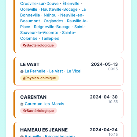
Crosville-sur-Douve
·
Étienville
·
Golleville
·
Hautteville-Bocage
·
La
Bonneville
·
Néhou
·
Neuville-en-
Beaumont
·
Orglandes
·
Rauville-la-
Place
·
Reigneville-Bocage
·
Saint-
Sauveur-le-Vicomte
·
Sainte-
Colombe
·
Taillepied
Bactériologique
LE VAST
2024-05-13
09:15
La Pernelle
·
Le Vast
·
Le Vicel
Physico-chimique
CARENTAN
2024-04-30
10:55
Carentan-les-Marais
Bactériologique
HAMEAU ES JEANNE
2024-04-24
10:15
Breuville
·
Bricquebec-en-