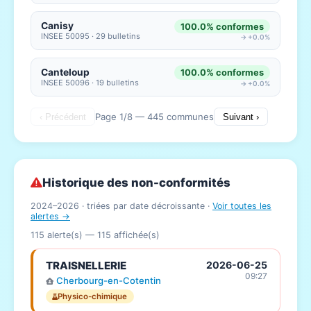
Canisy
100.0% conformes
INSEE 50095 · 29 bulletins
→ +0.0%
Canteloup
100.0% conformes
INSEE 50096 · 19 bulletins
→ +0.0%
Page 1/8 — 445 communes
‹ Précédent
Suivant ›
Historique des non-conformités
2024–2026 · triées par date décroissante ·
Voir toutes les
alertes →
115 alerte(s) —
115
affichée(s)
TRAISNELLERIE
2026-06-25
09:27
Cherbourg-en-Cotentin
Physico-chimique