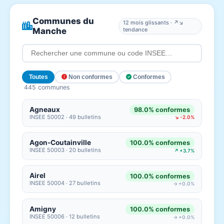
Communes du
12 mois glissants · ↗↘
Manche
tendance
Toutes
Non conformes
Conformes
445 communes
Agneaux
98.0% conformes
INSEE 50002 · 49 bulletins
↘ -2.0%
Agon-Coutainville
100.0% conformes
INSEE 50003 · 20 bulletins
↗ +3.7%
Airel
100.0% conformes
INSEE 50004 · 27 bulletins
→ +0.0%
Amigny
100.0% conformes
INSEE 50006 · 12 bulletins
→ +0.0%