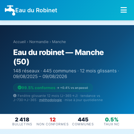
Eau du Robinet
Accueil
›
Normandie
›
Manche
Eau du robinet — Manche
(50)
148 réseaux · 445 communes · 12 mois glissants ·
09/08/2025 – 09/08/2026
99.5% conformes
→ +0.4% vs an passé
Fenêtre glissante 12 mois (J−365→J) · tendance vs
J−730→J−365 ·
méthodologie
· mise à jour quotidienne
2 418
12
445
0.5%
BULLETINS
NON CONFORMES
COMMUNES
TAUX NC