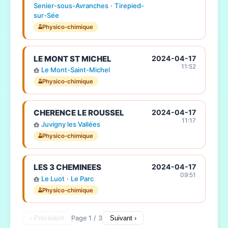
Senier-sous-Avranches
·
Tirepied-
sur-Sée
Physico-chimique
LE MONT ST MICHEL
2024-04-17
11:52
Le Mont-Saint-Michel
Physico-chimique
CHERENCE LE ROUSSEL
2024-04-17
11:17
Juvigny les Vallées
Physico-chimique
LES 3 CHEMINEES
2024-04-17
09:51
Le Luot
·
Le Parc
Physico-chimique
‹ Précédent
Page 1 / 3
Suivant ›