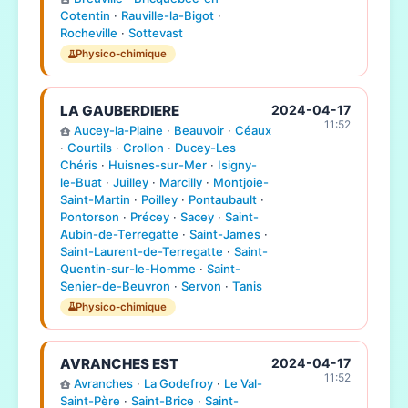
Cotentin
·
Rauville-la-Bigot
·
Rocheville
·
Sottevast
Physico-chimique
LA GAUBERDIERE
2024-04-17
11:52
Aucey-la-Plaine
·
Beauvoir
·
Céaux
·
Courtils
·
Crollon
·
Ducey-Les
Chéris
·
Huisnes-sur-Mer
·
Isigny-
le-Buat
·
Juilley
·
Marcilly
·
Montjoie-
Saint-Martin
·
Poilley
·
Pontaubault
·
Pontorson
·
Précey
·
Sacey
·
Saint-
Aubin-de-Terregatte
·
Saint-James
·
Saint-Laurent-de-Terregatte
·
Saint-
Quentin-sur-le-Homme
·
Saint-
Senier-de-Beuvron
·
Servon
·
Tanis
Physico-chimique
AVRANCHES EST
2024-04-17
11:52
Avranches
·
La Godefroy
·
Le Val-
Saint-Père
·
Saint-Brice
·
Saint-