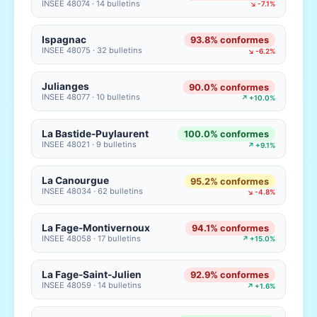
INSEE 48074 · 14 bulletins
↘ -7.1%
Ispagnac
93.8% conformes
INSEE 48075 · 32 bulletins
↘ -6.2%
Julianges
90.0% conformes
INSEE 48077 · 10 bulletins
↗ +10.0%
La Bastide-Puylaurent
100.0% conformes
INSEE 48021 · 9 bulletins
↗ +9.1%
La Canourgue
95.2% conformes
INSEE 48034 · 62 bulletins
↘ -4.8%
La Fage-Montivernoux
94.1% conformes
INSEE 48058 · 17 bulletins
↗ +15.0%
La Fage-Saint-Julien
92.9% conformes
INSEE 48059 · 14 bulletins
↗ +1.6%