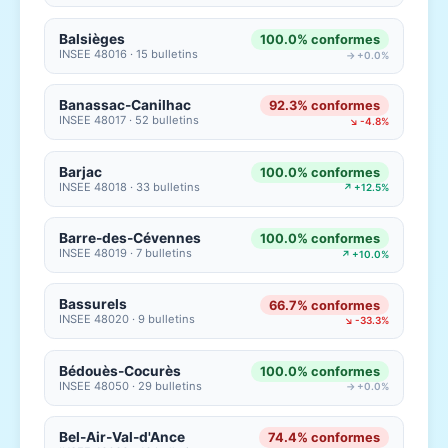
Balsièges
100.0% conformes
INSEE 48016 · 15 bulletins
→ +0.0%
Banassac-Canilhac
92.3% conformes
INSEE 48017 · 52 bulletins
↘ -4.8%
Barjac
100.0% conformes
INSEE 48018 · 33 bulletins
↗ +12.5%
Barre-des-Cévennes
100.0% conformes
INSEE 48019 · 7 bulletins
↗ +10.0%
Bassurels
66.7% conformes
INSEE 48020 · 9 bulletins
↘ -33.3%
Bédouès-Cocurès
100.0% conformes
INSEE 48050 · 29 bulletins
→ +0.0%
Bel-Air-Val-d'Ance
74.4% conformes