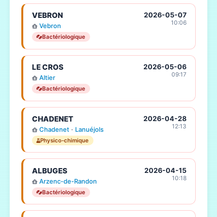
VEBRON
2026-05-07
10:06
Vebron
Bactériologique
LE CROS
2026-05-06
09:17
Altier
Bactériologique
CHADENET
2026-04-28
12:13
Chadenet
·
Lanuéjols
Physico-chimique
ALBUGES
2026-04-15
10:18
Arzenc-de-Randon
Bactériologique