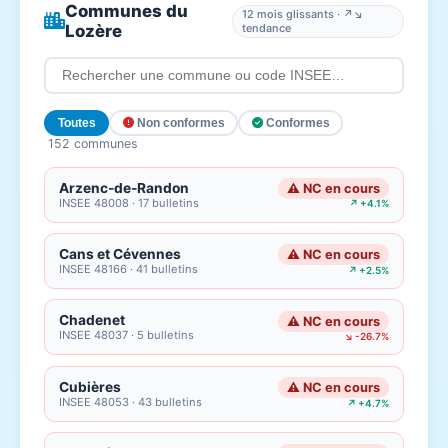
Communes du
12 mois glissants · ↗↘
Lozère
tendance
Toutes
Non conformes
Conformes
152 communes
Arzenc-de-Randon
⚠ NC en cours
INSEE 48008 · 17 bulletins
↗ +4.1%
Cans et Cévennes
⚠ NC en cours
INSEE 48166 · 41 bulletins
↗ +2.5%
Chadenet
⚠ NC en cours
INSEE 48037 · 5 bulletins
↘ -26.7%
Cubières
⚠ NC en cours
INSEE 48053 · 43 bulletins
↗ +4.7%