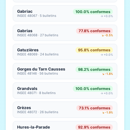
Gabriac
100.0% conformes
INSEE 48067 · 5 bulletins
→ +0.0%
Gabrias
77.8% conformes
INSEE 48068 · 27 bulletins
↘ -0.5%
Gatuzières
95.8% conformes
INSEE 48069 · 24 bulletins
→ +0.0%
Gorges du Tarn Causses
98.2% conformes
INSEE 48146 · 56 bulletins
↘ -1.8%
Grandvals
100.0% conformes
INSEE 48071 · 8 bulletins
→ +0.0%
Grèzes
73.1% conformes
INSEE 48072 · 26 bulletins
↘ -1.9%
Hures-la-Parade
92.9% conformes