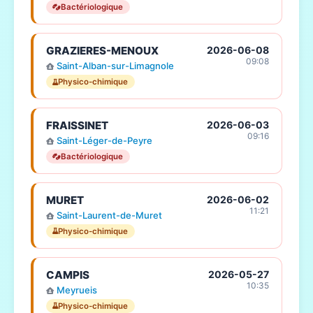
Bactériologique
GRAZIERES-MENOUX
2026-06-08
09:08
Saint-Alban-sur-Limagnole
Physico-chimique
FRAISSINET
2026-06-03
09:16
Saint-Léger-de-Peyre
Bactériologique
MURET
2026-06-02
11:21
Saint-Laurent-de-Muret
Physico-chimique
CAMPIS
2026-05-27
10:35
Meyrueis
Physico-chimique