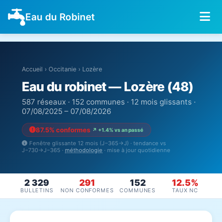
Eau du Robinet
Accueil
›
Occitanie
›
Lozère
Eau du robinet — Lozère (48)
587 réseaux · 152 communes · 12 mois glissants ·
07/08/2025 – 07/08/2026
87.5% conformes
↗ +1.4% vs an passé
Fenêtre glissante 12 mois (J−365→J) · tendance vs
J−730→J−365 ·
méthodologie
· mise à jour quotidienne
2 329
291
152
12.5%
BULLETINS
NON CONFORMES
COMMUNES
TAUX NC