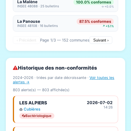
La Malène
100.0% conformes
INSEE 48088 · 25 bulletins
→ +0.0%
La Panouse
87.5% conformes
INSEE 48108 · 16 bulletins
↗ +5.1%
Page 1/3 — 152 communes
‹ Précédent
Suivant ›
Historique des non-conformités
2024–2026 · triées par date décroissante ·
Voir toutes les
alertes →
803 alerte(s) —
803
affichée(s)
LES ALPIERS
2026-07-02
14:26
Cubières
Bactériologique