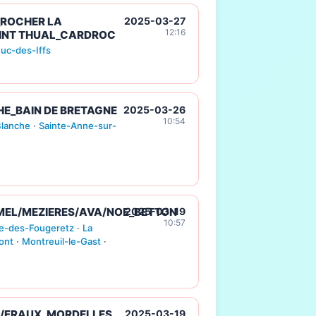
ROCHER LA
2025-03-27
12:16
INT THUAL_CARDROC
euc-des-Iffs
HE_BAIN DE BRETAGNE
2025-03-26
10:54
Blanche
·
Sainte-Anne-sur-
MEL/MEZIERES/AVA/NOE_BETTON
2025-03-19
10:57
le-des-Fougeretz
·
La
ont
·
Montreuil-le-Gast
·
L/FRAUX_MORDELLES
2025-03-19