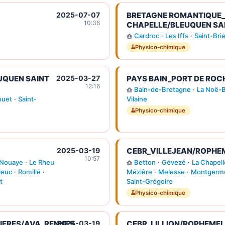
2025-07-07
BRETAGNE ROMANTIQUE_
10:36
CHAPELLE/BLEUQUEN SA
Cardroc
·
Les Iffs
·
Saint-Bri
Physico-chimique
UQUEN SAINT
2025-03-27
PAYS BAIN_PORT DE ROC
12:16
Bain-de-Bretagne
·
La Noë-
ouet
·
Saint-
Vilaine
Physico-chimique
2025-03-19
CEBR_VILLEJEAN/ROPHE
10:57
 Nouaye
·
Le Rheu
Betton
·
Gévezé
·
La Chapel
leuc
·
Romillé
·
Mézière
·
Melesse
·
Montgerm
t
Saint-Grégoire
Physico-chimique
IERES/AVA_RENNES
2025-03-19
CEBR_LILLION/ROPHEME