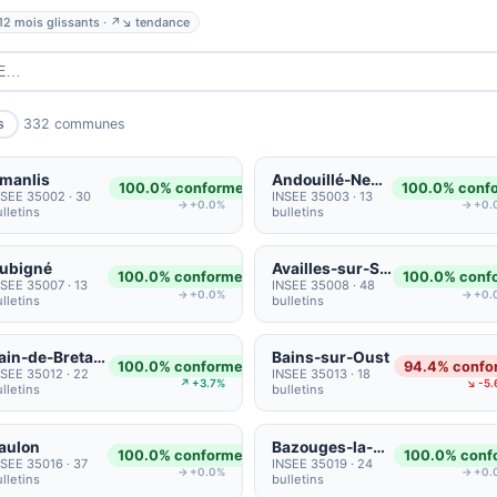
12 mois glissants · ↗↘ tendance
332 communes
s
manlis
Andouillé-Neuville
100.0% conformes
100.0% conf
NSEE 35002 · 30
INSEE 35003 · 13
→ +0.0%
→ +0.
lletins
bulletins
ubigné
Availles-sur-Seiche
100.0% conformes
100.0% conf
NSEE 35007 · 13
INSEE 35008 · 48
→ +0.0%
→ +0.
lletins
bulletins
Bain-de-Bretagne
Bains-sur-Oust
100.0% conformes
94.4% confo
NSEE 35012 · 22
INSEE 35013 · 18
↗ +3.7%
↘ -5.
lletins
bulletins
aulon
Bazouges-la-Pérouse
100.0% conformes
100.0% conf
NSEE 35016 · 37
INSEE 35019 · 24
→ +0.0%
→ +0.
lletins
bulletins