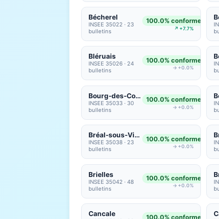
Bécherel
B
100.0% conformes
INSEE 35022 · 23
I
↗ +7.7%
bulletins
bu
Bléruais
B
100.0% conformes
INSEE 35026 · 24
I
→ +0.0%
bulletins
bu
Bourg-des-Comptes
B
100.0% conformes
INSEE 35033 · 30
I
→ +0.0%
bulletins
bu
Bréal-sous-Vitré
B
100.0% conformes
INSEE 35038 · 23
I
→ +0.0%
bulletins
bu
Brielles
B
100.0% conformes
INSEE 35042 · 48
I
→ +0.0%
bulletins
bu
Cancale
C
100.0% conformes