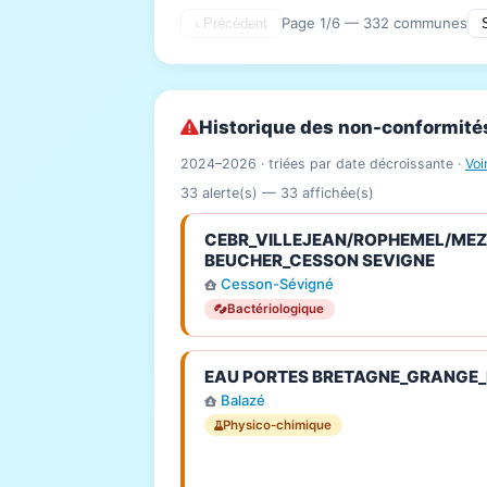
Page 1/6 — 332 communes
‹ Précédent
Historique des non-conformité
2024–2026 · triées par date décroissante ·
Voi
33 alerte(s) —
33
affichée(s)
CEBR_VILLEJEAN/ROPHEMEL/MEZI
BEUCHER_CESSON SEVIGNE
Cesson-Sévigné
Bactériologique
EAU PORTES BRETAGNE_GRANGE
Balazé
Physico-chimique