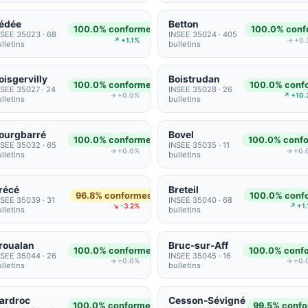
édée
Betton
100.0% conformes
100.0% conf
NSEE 35023 · 68
INSEE 35024 · 405
↗ +1.1%
→ +0.
lletins
bulletins
oisgervilly
Boistrudan
100.0% conformes
100.0% conf
NSEE 35027 · 24
INSEE 35028 · 26
→ +0.0%
↗ +10.
lletins
bulletins
ourgbarré
Bovel
100.0% conformes
100.0% conf
NSEE 35032 · 65
INSEE 35035 · 11
→ +0.0%
→ +0.
lletins
bulletins
récé
Breteil
96.8% conformes
100.0% conf
NSEE 35039 · 31
INSEE 35040 · 68
↘ -3.2%
↗ +1
lletins
bulletins
roualan
Bruc-sur-Aff
100.0% conformes
100.0% conf
NSEE 35044 · 26
INSEE 35045 · 16
→ +0.0%
→ +0.
lletins
bulletins
ardroc
Cesson-Sévigné
100.0% conformes
99.5% conf