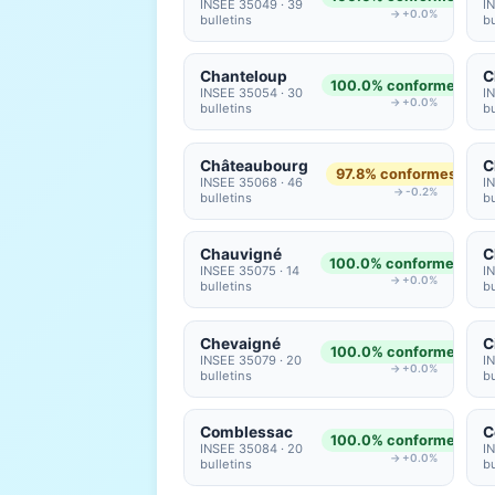
INSEE 35049 · 39
I
→ +0.0%
bulletins
bu
Chanteloup
C
100.0% conformes
INSEE 35054 · 30
I
→ +0.0%
bulletins
bu
Châteaubourg
C
97.8% conformes
INSEE 35068 · 46
I
→ -0.2%
bulletins
bu
Chauvigné
C
100.0% conformes
INSEE 35075 · 14
I
→ +0.0%
bulletins
bu
Chevaigné
C
100.0% conformes
INSEE 35079 · 20
I
→ +0.0%
bulletins
bu
Comblessac
C
100.0% conformes
INSEE 35084 · 20
I
→ +0.0%
bulletins
bu