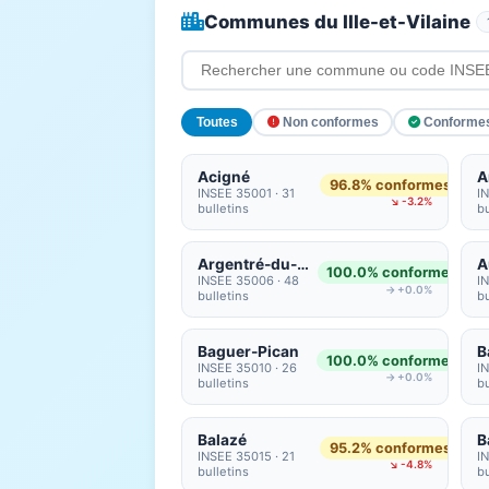
Communes du Ille-et-Vilaine
Toutes
Non conformes
Conforme
Acigné
A
96.8% conformes
INSEE 35001 · 31
I
↘ -3.2%
bulletins
bu
Argentré-du-Plessis
A
100.0% conformes
INSEE 35006 · 48
I
→ +0.0%
bulletins
bu
Baguer-Pican
100.0% conformes
INSEE 35010 · 26
I
→ +0.0%
bulletins
bu
Balazé
B
95.2% conformes
INSEE 35015 · 21
I
↘ -4.8%
bulletins
bu