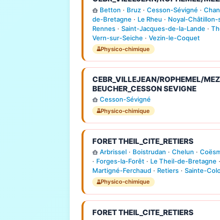
Betton
·
Bruz
·
Cesson-Sévigné
·
Chan
de-Bretagne
·
Le Rheu
·
Noyal-Châtillon-
Rennes
·
Saint-Jacques-de-la-Lande
·
Th
Vern-sur-Seiche
·
Vezin-le-Coquet
Physico-chimique
CEBR_VILLEJEAN/ROPHEMEL/MEZI
BEUCHER_CESSON SEVIGNE
Cesson-Sévigné
Physico-chimique
FORET THEIL_CITE_RETIERS
Arbrissel
·
Boistrudan
·
Chelun
·
Coës
·
Forges-la-Forêt
·
Le Theil-de-Bretagne
Martigné-Ferchaud
·
Retiers
·
Sainte-Co
Physico-chimique
FORET THEIL_CITE_RETIERS