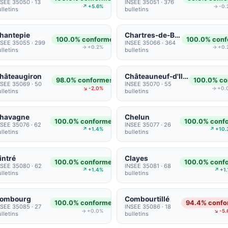
NSEE 35050 · 13
INSEE 35051 · 376
↗ +5.6%
→ -0.
lletins
bulletins
hantepie
Chartres-de-Bretagne
100.0% conformes
100.0% con
NSEE 35055 · 299
INSEE 35066 · 364
→ +0.2%
→ +0.
lletins
bulletins
hâteaugiron
Châteauneuf-d'Ille-et-Vilaine
98.0% conformes
100.0% co
NSEE 35069 · 50
INSEE 35070 · 55
↘ -2.0%
→ +0.
lletins
bulletins
havagne
Chelun
100.0% conformes
100.0% conf
NSEE 35076 · 62
INSEE 35077 · 26
↗ +1.4%
↗ +10.
lletins
bulletins
intré
Clayes
100.0% conformes
100.0% conf
NSEE 35080 · 62
INSEE 35081 · 68
↗ +1.4%
↗ +1
lletins
bulletins
ombourg
Combourtillé
100.0% conformes
94.4% confo
NSEE 35085 · 27
INSEE 35086 · 18
→ +0.0%
↘ -5.
lletins
bulletins