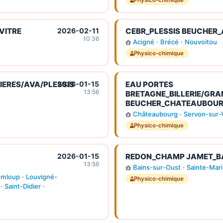
Physico-chimique
VITRE
2026-02-11
CEBR_PLESSIS BEUCHER_
10:36
Acigné
·
Brécé
·
Nouvoitou
Physico-chimique
ERES/AVA/PLESSIS
2026-01-15
EAU PORTES
13:56
BRETAGNE_BILLERIE/GRA
BEUCHER_CHATEAUBOU
Châteaubourg
·
Servon-sur-V
Physico-chimique
2026-01-15
REDON_CHAMP JAMET_BA
13:56
Bains-sur-Oust
·
Sainte-Mari
mloup
·
Louvigné-
Physico-chimique
·
Saint-Didier
·