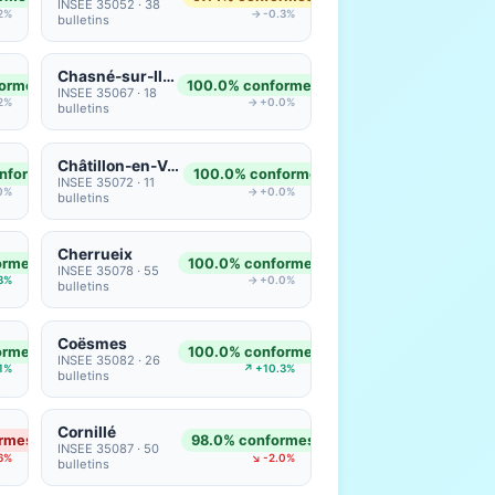
INSEE 35052 · 38
2%
→ -0.3%
bulletins
Chasné-sur-Illet
formes
100.0% conformes
INSEE 35067 · 18
2%
→ +0.0%
bulletins
Châtillon-en-Vendelais
nformes
100.0% conformes
INSEE 35072 · 11
0%
→ +0.0%
bulletins
Cherrueix
ormes
100.0% conformes
INSEE 35078 · 55
3%
→ +0.0%
bulletins
Coësmes
ormes
100.0% conformes
INSEE 35082 · 26
.1%
↗ +10.3%
bulletins
Cornillé
rmes
98.0% conformes
INSEE 35087 · 50
6%
↘ -2.0%
bulletins