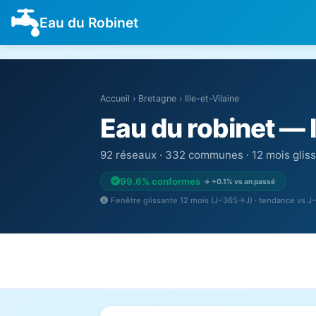
Eau du Robinet
Accueil
›
Bretagne
›
Ille-et-Vilaine
Eau du robinet — I
92 réseaux · 332 communes · 12 mois glis
99.6% conformes
→ +0.1% vs an passé
Fenêtre glissante 12 mois (J−365→J) · tendance vs 