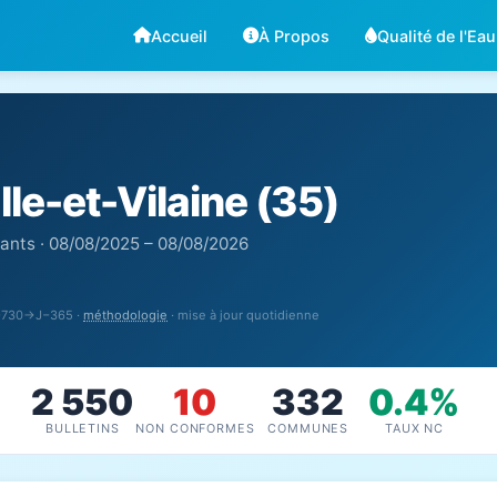
Accueil
À Propos
Qualité de l'Eau
lle-et-Vilaine (35)
sants · 08/08/2025 – 08/08/2026
J−730→J−365 ·
méthodologie
· mise à jour quotidienne
2 550
10
332
0.4%
BULLETINS
NON CONFORMES
COMMUNES
TAUX NC