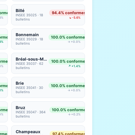
Billé
ormes
94.4% conformes
INSEE 35025 · 18
3%
↘ -5.6%
bulletins
Bonnemain
ormes
100.0% conformes
INSEE 35029 · 18
3%
→ +0.0%
bulletins
Bréal-sous-Montfort
ormes
100.0% conformes
INSEE 35037 · 62
0%
↗ +1.4%
bulletins
Brie
ormes
100.0% conformes
INSEE 35041 · 30
.1%
→ +0.0%
bulletins
Bruz
ormes
100.0% conformes
INSEE 35047 · 364
0%
→ +0.2%
bulletins
Champeaux
ormes
97.4% conformes