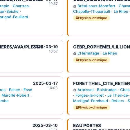
10:57
tepie
·
Chartres-
Bréal-sous-Montfort
·
Chava
sur-Seiche
·
Chapelle-Thouarault
·
Le Rheu
origné-Fouillard
·
Physico-chimique
ERES/AVA/PLESSIS
2025-03-19
CEBR_ROPHEMEL/LILLION
10:57
L'Hermitage
·
Le Rheu
Physico-chimique
2025-03-17
FORET THEIL_CITE_RETIE
10:03
mes
·
Eancé
·
Essé
Arbrissel
·
Boistrudan
·
Chel
·
Marcillé-Robert
·
·
Forges-la-Forêt
·
Le Theil-de
lombe
Martigné-Ferchaud
·
Retiers
·
S
Physico-chimique
2025-03-10
EAU PORTES
11:24