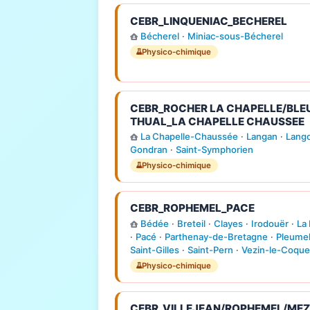
CEBR_LINQUENIAC_BECHEREL
Bécherel
·
Miniac-sous-Bécherel
Physico-chimique
CEBR_ROCHER LA CHAPELLE/BLE
THUAL_LA CHAPELLE CHAUSSEE
La Chapelle-Chaussée
·
Langan
·
Lang
Gondran
·
Saint-Symphorien
Physico-chimique
CEBR_ROPHEMEL_PACE
Bédée
·
Breteil
·
Clayes
·
Irodouër
·
La
·
Pacé
·
Parthenay-de-Bretagne
·
Pleume
Saint-Gilles
·
Saint-Pern
·
Vezin-le-Coque
Physico-chimique
CEBR_VILLEJEAN/ROPHEMEL/MEZ