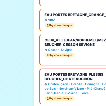
EAU PORTES BRETAGNE_GRANGE_
Vitré
Physico-chimique
CEBR_VILLEJEAN/ROPHEMEL/MEZI
BEUCHER_CESSON SEVIGNE
Cesson-Sévigné
Physico-chimique
EAU PORTES BRETAGNE_PLESSIS
BEUCHER_CHATEAUGIRON
Châteaugiron
·
Cornillé
·
Domagné
·
Do
de-Bais
·
Noyal-sur-Vilaine
·
Piré-Chancé
Saint-Jean-sur-Vilaine
·
Torcé
Physico-chimique