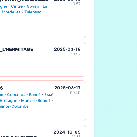
10:57
gne
·
Cintré
·
Goven
·
La
·
Mordelles
·
Talensac
_L'HERMITAGE
2025-03-19
10:57
RS
2025-03-17
09:40
un
·
Coësmes
·
Eancé
·
Essé
-Bretagne
·
Marcillé-Robert
·
ainte-Colombe
2024-10-09
11:15