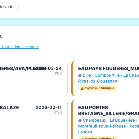
Suivant ›
s
r toutes les alertes →
ERES/AVA/PLESSIS
2026-03-24
EAU PAYS FOUGERES_MU
10:06
Billé
·
Combourtillé
·
La Chap
Rives-du-Couesnon
Physico-chimique
_BALAZE
2026-02-11
EAU PORTES
10:36
BRETAGNE_BILLERIE/GRA
Champeaux
·
La Bouëxière
·
Montreuil-sous-Pérouse
·
Pocé
Landes