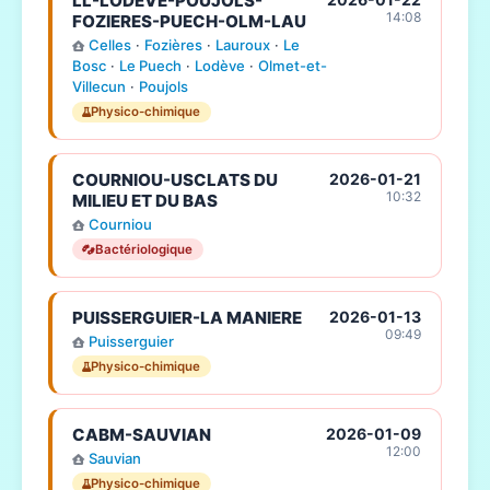
LL-LODEVE-POUJOLS-
14:08
FOZIERES-PUECH-OLM-LAU
Celles
·
Fozières
·
Lauroux
·
Le
Bosc
·
Le Puech
·
Lodève
·
Olmet-et-
Villecun
·
Poujols
Physico-chimique
COURNIOU-USCLATS DU
2026-01-21
10:32
MILIEU ET DU BAS
Courniou
Bactériologique
PUISSERGUIER-LA MANIERE
2026-01-13
09:49
Puisserguier
Physico-chimique
CABM-SAUVIAN
2026-01-09
12:00
Sauvian
Physico-chimique