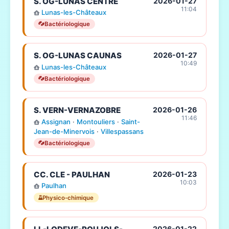
S. OG-LUNAS CENTRE
2026-01-27
11:04
Lunas-les-Châteaux
Bactériologique
S. OG-LUNAS CAUNAS
2026-01-27
10:49
Lunas-les-Châteaux
Bactériologique
S. VERN-VERNAZOBRE
2026-01-26
11:46
Assignan
·
Montouliers
·
Saint-
Jean-de-Minervois
·
Villespassans
Bactériologique
CC. CLE - PAULHAN
2026-01-23
10:03
Paulhan
Physico-chimique
2026-01-22