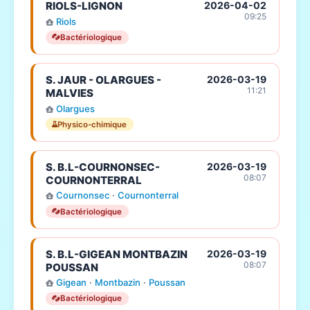
RIOLS-LIGNON
2026-04-02
09:25
Riols
Bactériologique
S. JAUR - OLARGUES -
2026-03-19
11:21
MALVIES
Olargues
Physico-chimique
S. B.L-COURNONSEC-
2026-03-19
08:07
COURNONTERRAL
Cournonsec
·
Cournonterral
Bactériologique
S. B.L-GIGEAN MONTBAZIN
2026-03-19
08:07
POUSSAN
Gigean
·
Montbazin
·
Poussan
Bactériologique