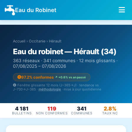
Eau du Robinet
Accueil
›
Occitanie
›
Hérault
Eau du robinet — Hérault (34)
363 réseaux · 341 communes · 12 mois glissants ·
07/08/2025 – 07/08/2026
97.2% conformes
↗ +0.6% vs an passé
Fenêtre glissante 12 mois (J−365→J) · tendance vs
J−730→J−365 ·
méthodologie
· mise à jour quotidienne
4 181
119
341
2.8%
BULLETINS
NON CONFORMES
COMMUNES
TAUX NC