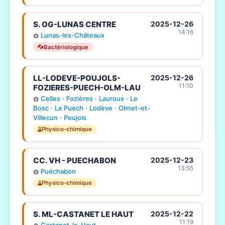
S. OG-LUNAS CENTRE
2025-12-26
14:16
Lunas-les-Châteaux
Bactériologique
LL-LODEVE-POUJOLS-
2025-12-26
11:10
FOZIERES-PUECH-OLM-LAU
Celles
·
Fozières
·
Lauroux
·
Le
Bosc
·
Le Puech
·
Lodève
·
Olmet-et-
Villecun
·
Poujols
Physico-chimique
CC. VH - PUECHABON
2025-12-23
13:55
Puéchabon
Physico-chimique
S. ML-CASTANET LE HAUT
2025-12-22
11:19