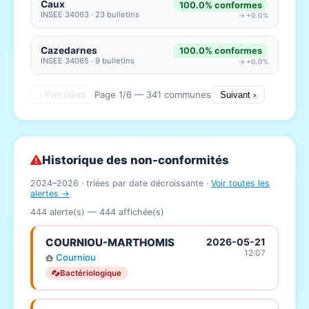
Caux
100.0% conformes
INSEE 34063 · 23 bulletins
→ +0.0%
Cazedarnes
100.0% conformes
INSEE 34065 · 9 bulletins
→ +0.0%
Page 1/6 — 341 communes
‹ Précédent
Suivant ›
Historique des non-conformités
2024–2026 · triées par date décroissante ·
Voir toutes les
alertes →
444 alerte(s) —
444
affichée(s)
COURNIOU-MARTHOMIS
2026-05-21
12:07
Courniou
Bactériologique