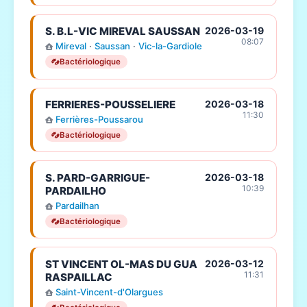
S. B.L-VIC MIREVAL SAUSSAN
2026-03-19
08:07
Mireval
·
Saussan
·
Vic-la-Gardiole
Bactériologique
FERRIERES-POUSSELIERE
2026-03-18
11:30
Ferrières-Poussarou
Bactériologique
S. PARD-GARRIGUE-
2026-03-18
10:39
PARDAILHO
Pardailhan
Bactériologique
ST VINCENT OL-MAS DU GUA
2026-03-12
11:31
RASPAILLAC
Saint-Vincent-d'Olargues