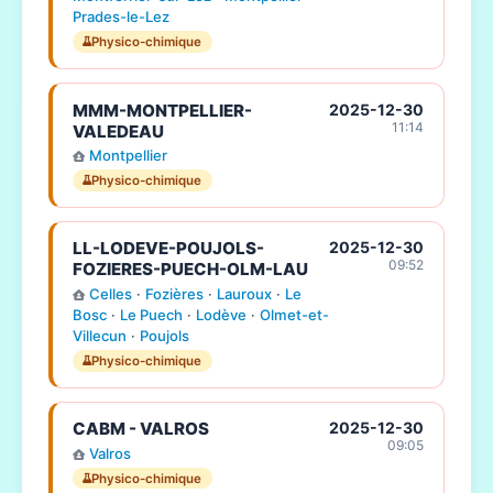
Prades-le-Lez
Physico-chimique
MMM-MONTPELLIER-
2025-12-30
11:14
VALEDEAU
Montpellier
Physico-chimique
LL-LODEVE-POUJOLS-
2025-12-30
09:52
FOZIERES-PUECH-OLM-LAU
Celles
·
Fozières
·
Lauroux
·
Le
Bosc
·
Le Puech
·
Lodève
·
Olmet-et-
Villecun
·
Poujols
Physico-chimique
CABM - VALROS
2025-12-30
09:05
Valros
Physico-chimique