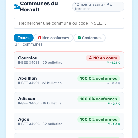
Communes du
12 mois glissants · ↗↘
Hérault
tendance
Toutes
Non conformes
Conformes
341 communes
Courniou
⚠ NC en cours
INSEE 34086 · 29 bulletins
↗ +12.1%
Abeilhan
100.0% conformes
INSEE 34001 · 23 bulletins
→ +0.0%
Adissan
100.0% conformes
INSEE 34002 · 18 bulletins
↗ +3.7%
Agde
100.0% conformes
INSEE 34003 · 82 bulletins
↗ +1.0%