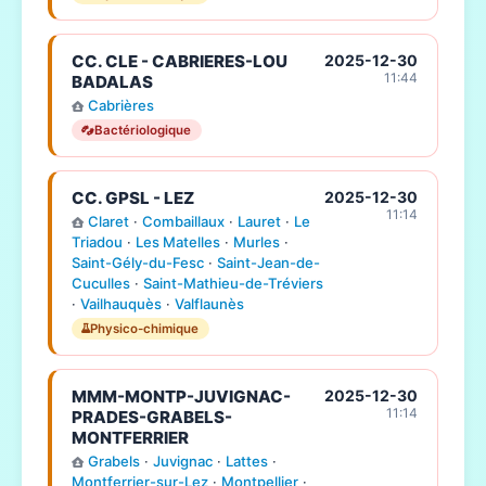
CC. CLE - CABRIERES-LOU
2025-12-30
11:44
BADALAS
Cabrières
Bactériologique
CC. GPSL - LEZ
2025-12-30
11:14
Claret
·
Combaillaux
·
Lauret
·
Le
Triadou
·
Les Matelles
·
Murles
·
Saint-Gély-du-Fesc
·
Saint-Jean-de-
Cuculles
·
Saint-Mathieu-de-Tréviers
·
Vailhauquès
·
Valflaunès
Physico-chimique
MMM-MONTP-JUVIGNAC-
2025-12-30
11:14
PRADES-GRABELS-
MONTFERRIER
Grabels
·
Juvignac
·
Lattes
·
Montferrier-sur-Lez
·
Montpellier
·