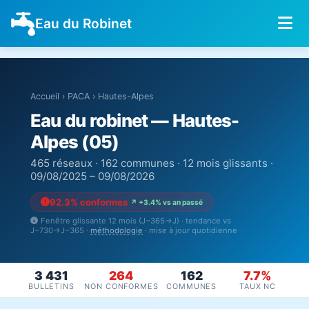
Eau du Robinet
Accueil
›
PACA
›
Hautes-Alpes
Eau du robinet — Hautes-
Alpes (05)
465 réseaux · 162 communes · 12 mois glissants ·
09/08/2025 – 09/08/2026
92.3% conformes
↗ +3.4% vs an passé
Fenêtre glissante 12 mois (J−365→J) · tendance vs
J−730→J−365 ·
méthodologie
· mise à jour quotidienne
3 431
264
162
7.7%
BULLETINS
NON CONFORMES
COMMUNES
TAUX NC