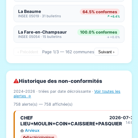
La Beaume
64.5% conformes
INSEE 05019 · 31 bulletins
↗ +6.4%
La Fare-en-Champsaur
100.0% conformes
INSEE 05054 · 15 bulletins
→ +0.0%
Page 1/3 — 162 communes
‹ Précédent
Suivant ›
Historique des non-conformités
2024–2026 · triées par date décroissante ·
Voir toutes les
alertes →
758 alerte(s) —
758
affichée(s)
CHEF
2026-07-31
14:06
LIEU+MOULIN+COIN+CAISSIERE+PASQUIER
Arvieux
Bactériologique