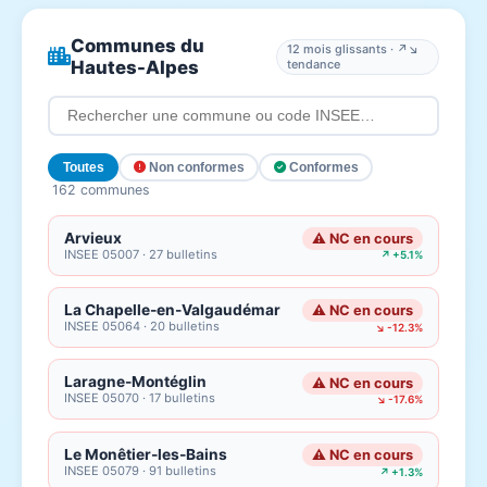
Communes du
12 mois glissants · ↗↘
Hautes-Alpes
tendance
Toutes
Non conformes
Conformes
162 communes
Arvieux
⚠ NC en cours
INSEE 05007 · 27 bulletins
↗ +5.1%
La Chapelle-en-Valgaudémar
⚠ NC en cours
INSEE 05064 · 20 bulletins
↘ -12.3%
Laragne-Montéglin
⚠ NC en cours
INSEE 05070 · 17 bulletins
↘ -17.6%
Le Monêtier-les-Bains
⚠ NC en cours
INSEE 05079 · 91 bulletins
↗ +1.3%