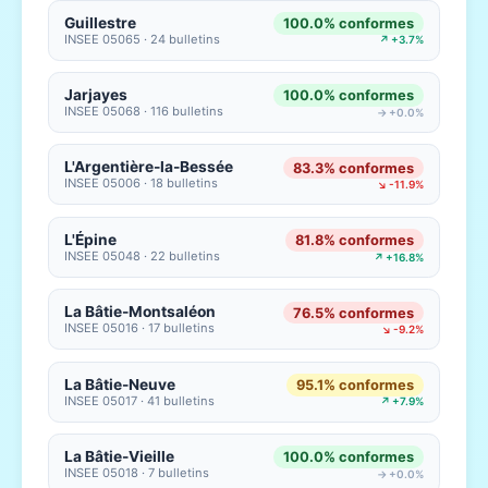
Guillestre
100.0% conformes
INSEE 05065 · 24 bulletins
↗ +3.7%
Jarjayes
100.0% conformes
INSEE 05068 · 116 bulletins
→ +0.0%
L'Argentière-la-Bessée
83.3% conformes
INSEE 05006 · 18 bulletins
↘ -11.9%
L'Épine
81.8% conformes
INSEE 05048 · 22 bulletins
↗ +16.8%
La Bâtie-Montsaléon
76.5% conformes
INSEE 05016 · 17 bulletins
↘ -9.2%
La Bâtie-Neuve
95.1% conformes
INSEE 05017 · 41 bulletins
↗ +7.9%
La Bâtie-Vieille
100.0% conformes
INSEE 05018 · 7 bulletins
→ +0.0%