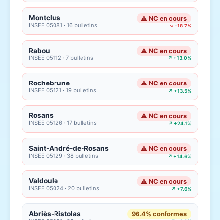
Montclus
⚠ NC en cours
INSEE 05081 · 16 bulletins
↘ -18.7%
Rabou
⚠ NC en cours
INSEE 05112 · 7 bulletins
↗ +13.0%
Rochebrune
⚠ NC en cours
INSEE 05121 · 19 bulletins
↗ +13.5%
Rosans
⚠ NC en cours
INSEE 05126 · 17 bulletins
↗ +24.1%
Saint-André-de-Rosans
⚠ NC en cours
INSEE 05129 · 38 bulletins
↗ +14.6%
Valdoule
⚠ NC en cours
INSEE 05024 · 20 bulletins
↗ +7.6%
Abriès-Ristolas
96.4% conformes