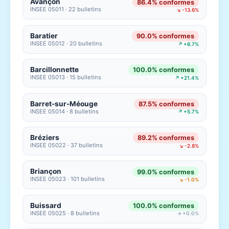
Avançon
86.4% conformes
INSEE 05011 · 22 bulletins
↘ -13.6%
Baratier
90.0% conformes
INSEE 05012 · 20 bulletins
↗ +6.7%
Barcillonnette
100.0% conformes
INSEE 05013 · 15 bulletins
↗ +21.4%
Barret-sur-Méouge
87.5% conformes
INSEE 05014 · 8 bulletins
↗ +5.7%
Bréziers
89.2% conformes
INSEE 05022 · 37 bulletins
↘ -2.8%
Briançon
99.0% conformes
INSEE 05023 · 101 bulletins
↘ -1.0%
Buissard
100.0% conformes
INSEE 05025 · 8 bulletins
→ +0.0%