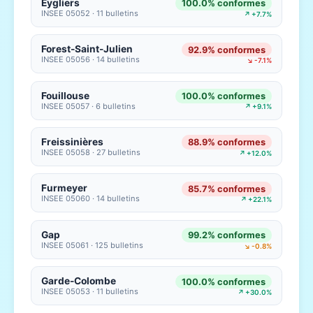
Eygliers
100.0% conformes
INSEE 05052 · 11 bulletins
↗ +7.7%
Forest-Saint-Julien
92.9% conformes
INSEE 05056 · 14 bulletins
↘ -7.1%
Fouillouse
100.0% conformes
INSEE 05057 · 6 bulletins
↗ +9.1%
Freissinières
88.9% conformes
INSEE 05058 · 27 bulletins
↗ +12.0%
Furmeyer
85.7% conformes
INSEE 05060 · 14 bulletins
↗ +22.1%
Gap
99.2% conformes
INSEE 05061 · 125 bulletins
↘ -0.8%
Garde-Colombe
100.0% conformes
INSEE 05053 · 11 bulletins
↗ +30.0%