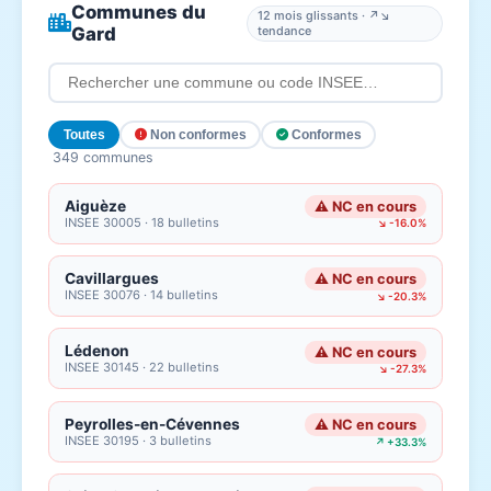
Communes du
12 mois glissants · ↗↘
Gard
tendance
Toutes
Non conformes
Conformes
349 communes
Aiguèze
⚠ NC en cours
INSEE 30005 · 18 bulletins
↘ -16.0%
Cavillargues
⚠ NC en cours
INSEE 30076 · 14 bulletins
↘ -20.3%
Lédenon
⚠ NC en cours
INSEE 30145 · 22 bulletins
↘ -27.3%
Peyrolles-en-Cévennes
⚠ NC en cours
INSEE 30195 · 3 bulletins
↗ +33.3%