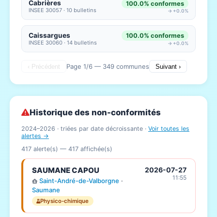
Cabrières
100.0% conformes
INSEE 30057 · 10 bulletins
→ +0.0%
Caissargues
100.0% conformes
INSEE 30060 · 14 bulletins
→ +0.0%
Page 1/6 — 349 communes
‹ Précédent
Suivant ›
Historique des non-conformités
2024–2026 · triées par date décroissante ·
Voir toutes les
alertes →
417 alerte(s) —
417
affichée(s)
SAUMANE CAPOU
2026-07-27
11:55
Saint-André-de-Valborgne
·
Saumane
Physico-chimique