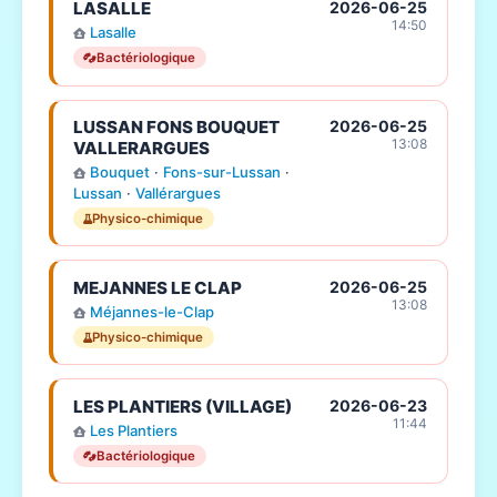
LASALLE
2026-06-25
14:50
Lasalle
Bactériologique
LUSSAN FONS BOUQUET
2026-06-25
13:08
VALLERARGUES
Bouquet
·
Fons-sur-Lussan
·
Lussan
·
Vallérargues
Physico-chimique
MEJANNES LE CLAP
2026-06-25
13:08
Méjannes-le-Clap
Physico-chimique
LES PLANTIERS (VILLAGE)
2026-06-23
11:44
Les Plantiers
Bactériologique