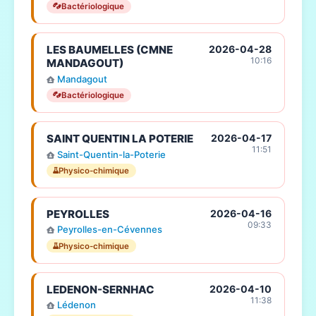
Bactériologique
LES BAUMELLES (CMNE
2026-04-28
10:16
MANDAGOUT)
Mandagout
Bactériologique
SAINT QUENTIN LA POTERIE
2026-04-17
11:51
Saint-Quentin-la-Poterie
Physico-chimique
PEYROLLES
2026-04-16
09:33
Peyrolles-en-Cévennes
Physico-chimique
LEDENON-SERNHAC
2026-04-10
11:38
Lédenon