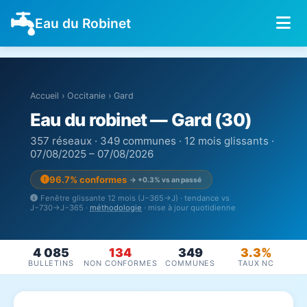
Eau du Robinet
Accueil
›
Occitanie
›
Gard
Eau du robinet — Gard (30)
357 réseaux · 349 communes · 12 mois glissants ·
07/08/2025 – 07/08/2026
96.7% conformes
→ +0.3% vs an passé
Fenêtre glissante 12 mois (J−365→J) · tendance vs
J−730→J−365 ·
méthodologie
· mise à jour quotidienne
4 085
134
349
3.3%
BULLETINS
NON CONFORMES
COMMUNES
TAUX NC